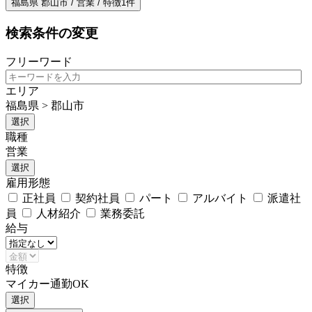
福島県 郡山市 / 営業 / 特徴1件
検索条件の変更
フリーワード
エリア
福島県 > 郡山市
選択
職種
営業
選択
雇用形態
正社員
契約社員
パート
アルバイト
派遣社
員
人材紹介
業務委託
給与
特徴
マイカー通勤OK
選択