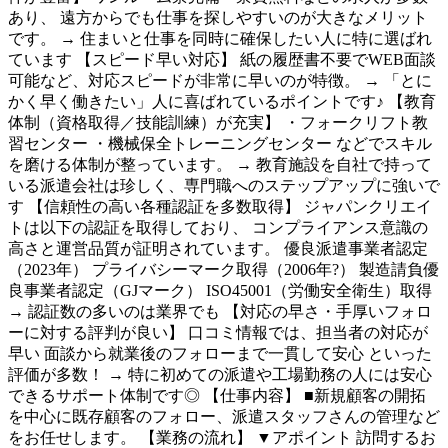
あり、 遠方からでも仕事を探しやすいのが大きなメリット
です。 → 住まいと仕事を同時に確保したい人に特に選ばれ
ています 【スピード早い対応】 紙の履歴書不要でWEB面談
可能など、対応スピードが非常に早いのが特徴。 → 「とに
かく早く働きたい」人に喜ばれているポイントです♪ 【教育
体制（資格取得／技能訓練）が充実】 ・フォークリフト教
習センター ・機械保全トレーニングセンター などでスキル
を磨ける体制が整っています。 → 教育施設を自社で持って
いる派遣会社は珍しく、専門職へのステップアップに強いで
す 【信頼性の高い各種認証を多数取得】 ジャパンクリエイ
トは以下の認証を取得しており、 コンプライアンス意識の
高さと運営品質が証明されています。 優良派遣事業者認定
（2023年） プライバシーマーク取得（2006年?） 製造請負優
良事業者認定（GJマーク） ISO45001（労働安全衛生）取得
→ 認証数の多いのは業界でも 【対応の早さ・手厚いフォロ
ーに対する評判が良い】 口コミ情報では、担当者の対応が
早い 面談から就業後のフォローまで一貫して安心 といった
評価が多数！ → 特に初めての派遣や工場勤務の人には安心
できるサポート体制です◎ 【仕事内容】 ■新規顧客の開拓
を中心に既存顧客のフォロー、派遣スタッフさんの管理など
をお任せします。 【業務の流れ】 ▼アポイント 訪問するお