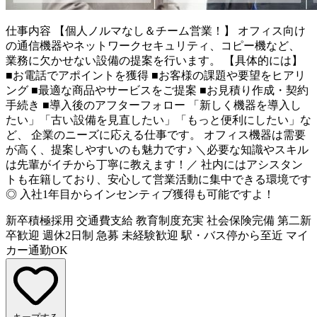
仕事内容
【個人ノルマなし＆チーム営業！】 オフィス向け
の通信機器やネットワークセキュリティ、コピー機など、
業務に欠かせない設備の提案を行います。 【具体的には】
■お電話でアポイントを獲得 ■お客様の課題や要望をヒアリ
ング ■最適な商品やサービスをご提案 ■お見積り作成・契約
手続き ■導入後のアフターフォロー 「新しく機器を導入し
たい」「古い設備を見直したい」「もっと便利にしたい」な
ど、 企業のニーズに応える仕事です。 オフィス機器は需要
が高く、提案しやすいのも魅力です♪ ＼必要な知識やスキル
は先輩がイチから丁寧に教えます！／ 社内にはアシスタン
トも在籍しており、安心して営業活動に集中できる環境です
◎ 入社1年目からインセンティブ獲得も可能ですよ！
新卒積極採用
交通費支給
教育制度充実
社会保険完備
第二新
卒歓迎
週休2日制
急募
未経験歓迎
駅・バス停から至近
マイ
カー通勤OK