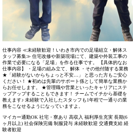
仕事内容
≪未経験歓迎！いわき市内での足場組立・解体ス
タッフ募集≫ 住宅改修や新築現場にて、建築や外装工事の
作業で必要になる「足場」を作る仕事です。 【具体的なお
仕事内容】 ・足場の組み立て、解体 ・その他付随する業務
★「経験がないからちょっと不安…」 と思った方もご安心
ください！ ★初めは先輩のサポート係として簡単な業務か
らお任せします。 ★管理職や営業といったキャリアにステ
ップアップすることもできます！ チームでイチから基礎を
教えます♪ 未経験で入社したスタッフも1年程で一通りの業
務をこなせるようになっていますよ。
マイカー通勤OK
社宅・寮あり
高収入
福利厚生充実
長期(6
ヶ月以上)
社会保険完備
制服貸与
未経験歓迎
交通費支給
経
験者歓迎