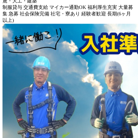
鳶・大工・建築
制服貸与
交通費支給
マイカー通勤OK
福利厚生充実
大量募
集
急募
社会保険完備
社宅・寮あり
経験者歓迎
長期(6ヶ月
以上)