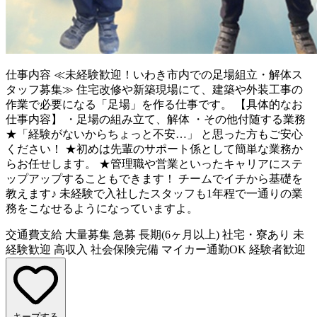
仕事内容
≪未経験歓迎！いわき市内での足場組立・解体ス
タッフ募集≫ 住宅改修や新築現場にて、建築や外装工事の
作業で必要になる「足場」を作る仕事です。 【具体的なお
仕事内容】 ・足場の組み立て、解体 ・その他付随する業務
★「経験がないからちょっと不安…」 と思った方もご安心
ください！ ★初めは先輩のサポート係として簡単な業務か
らお任せします。 ★管理職や営業といったキャリアにステ
ップアップすることもできます！ チームでイチから基礎を
教えます♪ 未経験で入社したスタッフも1年程で一通りの業
務をこなせるようになっていますよ。
交通費支給
大量募集
急募
長期(6ヶ月以上)
社宅・寮あり
未
経験歓迎
高収入
社会保険完備
マイカー通勤OK
経験者歓迎
キープする