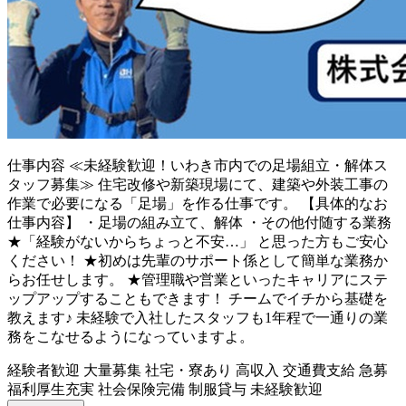
仕事内容
≪未経験歓迎！いわき市内での足場組立・解体ス
タッフ募集≫ 住宅改修や新築現場にて、建築や外装工事の
作業で必要になる「足場」を作る仕事です。 【具体的なお
仕事内容】 ・足場の組み立て、解体 ・その他付随する業務
★「経験がないからちょっと不安…」 と思った方もご安心
ください！ ★初めは先輩のサポート係として簡単な業務か
らお任せします。 ★管理職や営業といったキャリアにステ
ップアップすることもできます！ チームでイチから基礎を
教えます♪ 未経験で入社したスタッフも1年程で一通りの業
務をこなせるようになっていますよ。
経験者歓迎
大量募集
社宅・寮あり
高収入
交通費支給
急募
福利厚生充実
社会保険完備
制服貸与
未経験歓迎