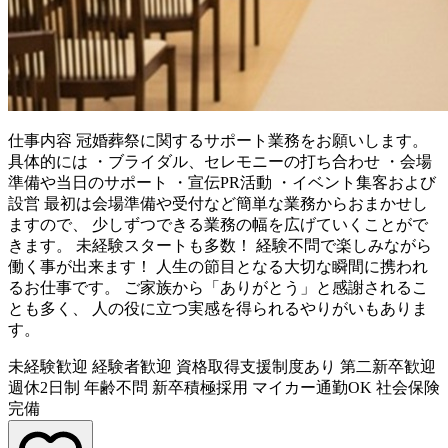
仕事内容
冠婚葬祭に関するサポート業務をお願いします。
具体的には ・ブライダル、セレモニーの打ち合わせ ・会場
準備や当日のサポート ・宣伝PR活動 ・イベント集客および
設営 最初は会場準備や受付など簡単な業務からおまかせし
ますので、 少しずつできる業務の幅を広げていくことがで
きます。 未経験スタートも多数！ 経験不問で楽しみながら
働く事が出来ます！ 人生の節目となる大切な瞬間に携われ
るお仕事です。 ご家族から「ありがとう」と感謝されるこ
とも多く、 人の役に立つ実感を得られるやりがいもありま
す。
未経験歓迎
経験者歓迎
資格取得支援制度あり
第二新卒歓迎
週休2日制
年齢不問
新卒積極採用
マイカー通勤OK
社会保険
完備