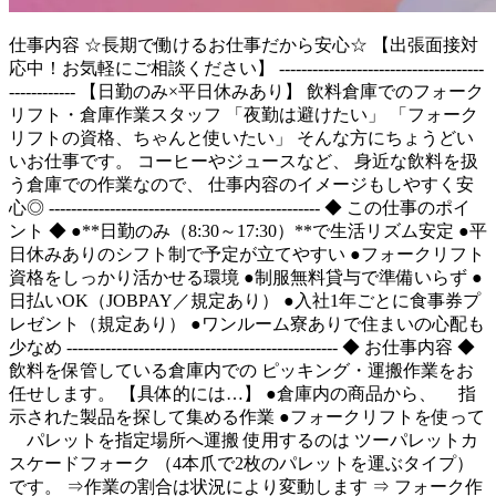
仕事内容
☆長期で働けるお仕事だから安心☆ 【出張面接対
応中！お気軽にご相談ください】 -------------------------------------
------------ 【日勤のみ×平日休みあり】 飲料倉庫でのフォーク
リフト・倉庫作業スタッフ 「夜勤は避けたい」 「フォーク
リフトの資格、ちゃんと使いたい」 そんな方にちょうどい
いお仕事です。 コーヒーやジュースなど、 身近な飲料を扱
う倉庫での作業なので、 仕事内容のイメージもしやすく安
心◎ ------------------------------------------------- ◆ この仕事のポイ
ント ◆ ●**日勤のみ（8:30～17:30）**で生活リズム安定 ●平
日休みありのシフト制で予定が立てやすい ●フォークリフト
資格をしっかり活かせる環境 ●制服無料貸与で準備いらず ●
日払いOK（JOBPAY／規定あり） ●入社1年ごとに食事券プ
レゼント（規定あり） ●ワンルーム寮ありで住まいの心配も
少なめ ------------------------------------------------- ◆ お仕事内容 ◆
飲料を保管している倉庫内での ピッキング・運搬作業をお
任せします。 【具体的には…】 ●倉庫内の商品から、 指
示された製品を探して集める作業 ●フォークリフトを使って
パレットを指定場所へ運搬 使用するのは ツーパレットカ
スケードフォーク （4本爪で2枚のパレットを運ぶタイプ）
です。 ⇒作業の割合は状況により変動します ⇒ フォーク作