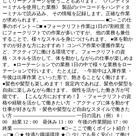
じてリーチフォークを使うこともあります。 《ハンディタ
ーミナルを使用した業務》 製品のバーコードをハンディタ
ーミナルで読み込み、 その情報を記録します。正確な作業
が求められます。 ----------------------------------------- ■□～この仕
事のポイント～□■ ●フォークリフト作業は1日の7割程度 主
にフォークリフトでの作業が多いですが、 他の業務も兼任
することで、様々なスキルを身につけられます。 ●体を動か
すのが好きな方におすすめ！ コンベア作業や運搬作業な
ど、アクティブに働ける環境です。 フォークリフトの資
格・スキルを活かして、体を動かしながらの仕事が楽しめま
す。 ●ローテーションでの業務 1日の中で様々な業務をロー
テーションで行います。 たとえば、 ・午前中は入庫作業 ・
午後は出庫作業 といった形で、飽きることなく働けます。
●髪色や髪型も楽しめます！ 規定内であれば、髪色や髪型を
自由に楽しみながら働けます。 個性を活かした働き方が可
能です。 【こんな方におすすめ！】 ・フォークリフトの資
格や経験を活かして働きたい方 ・アクティブに体を動かす
仕事が好きな方 ・髪色や髪型など自由なスタイルで働きた
い方 ----------------------------------------- 一日の流れ（例） 8：
00 始業 12：00 昼休み 13：00 午後の作業開始 17：00
終業 ------------------------------- ■□～ここで働くポイント紹介！
～□■ ◇★ 快適な職場環境 ★◇ 少しでも長く安心して働け