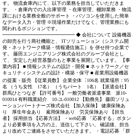
す。 物流倉庫内にて、以下の業務を担当していただきま
す。 ・倉庫内での入出庫管理 ・在庫管理、棚卸業務 ・物流
課における業務全般のサポート ・パソコンを使用した簡単
なデータ入力・管理 ※現場作業だけでなく、管理業務にも
関われるポジションです。
━━━━━━━━━━━━━━━ ◆ 会社について 設備機器
の卸売を行う商社機能と、 ITソリューション（システム開
発・ネットワーク構築・情報通信施工）を 併せ持つ企業で
す。 藤田エンジニアリング株式会社のグループ会社とし
て、 安定した経営基盤のもと事業を展開しています。 【事
業内容】 ■ 情報システムの設計・開発 ■ ネットワーク／セ
キュリティシステムの設計・構築・保守 ■ 産業用設備機器
の提案・販売 【従業員数】 企業全体︓106名 就業場所：95
名 （うち女性 17名） （うちパート 1名） 【派遣会社】
群馬ひとつなぎ 【許可番号】 一般労働者派遣事業 派10-
010014 有料職業紹介 10-ユ-010012 【勤務先】 藤田ソリュ
ーションパートナーズ株式会社 【加入保険】 健康保険あ
り 厚生年金あり 雇用保険あり 労災保険あり 【担当
者】 採用担当 【応募方法】 ・web応募 「応募する」ボタン
より必要事項を入力の上、送信して下さい。 確認後、担当
より改めてご連絡をさせていただきます。 ・電話応募 「群