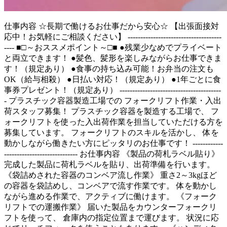
仕事内容
☆長期で働けるお仕事だから安心☆ 【出張面接対
応中！お気軽にご相談ください】 -------------------------------------
---- ■□～おススメポイント～□■ ●残業少なめでプライベート
と両立できます！ ●髪色、髪形を楽しみながらお仕事できま
す！（規定あり） ●食事の持ち込み可能！お弁当の注文も
OK（給与相殺） ●日払い対応！（規定あり） ●1年ごとに食
事券プレゼント！（規定あり） ----------------------------------------
- プラスチック容器製造工場での フォークリフト作業・入出
荷スタッフ募集！ プラスチック容器を製造する工場で、 フ
ォークリフトを使った入出荷作業を担当していただける方を
募集しています。 フォークリフトのスキルを活かし、 体を
動かしながら働きたい方にピッタリのお仕事です！ ------------
----------------------------- お仕事内容 《製品の荷札ラベル貼り》
完成した製品に荷札ラベルを貼り、出荷準備を行います。
《袋詰めされた容器のコンベア流し作業》 重さ2～3kgほど
の容器を袋詰めし、コンベアで流す作業です。 体を動かし
ながら進める作業で、アクティブに働けます。 《フォーク
リフトでの運搬作業》 届いた製品をカウンターフォークリ
フトを使って、 倉庫内の指定位置まで運びます。 状況に応