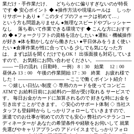
業だけ・手作業だけ、 どちらかに偏りすぎないのが特長
です ◆ 安心ポイント ◆ ●操作方法や現場ルールは しっか
りサポートあり ●「このタイプのフォークは初めて…」
という方も問題ありません ●無理なスピードやプレッシャー
なし 落ち着いて作業できる環境です ◆ こんな方におすす
め ◆ ●フォークリフトの資格を活かしたい ●運転・機械操作
が好き ●体を動かしながら働きたい ●平日休みをうまく使い
たい ●倉庫作業が性に合っている 少しでも気になった方
は、 まずは話を聞くだけでもOK！ 出張面接も対応していま
すので、 お気軽にお問い合わせください。 ------------------------
------- 一日の流れ（日勤時、一例） 8：30 始業 12：00
昼休み 13：00 午後の作業開始 17：30 終業 お疲れ様で
した！ ------------------------------- ～ここで働くポイント紹介！
～ ◇嬉しい日払い制度 ◇ 専用のカードを使ってコンビニ
ATMで お給料日前にお給料の一部が受け取れる サービスで
す。 毎日お金がカードに加算されるので 好きな時にお金を
引き出すことができます。 ◇安心のサポート体制 ◇ 当社ス
タッフも登録時から しっかりフォローしていきますので、
派遣でのお仕事が初めての方でも安心♪ 弊社のベテランコー
ディネーターが あなたの希望条件や経験をお伺いして 就業
先選びやキャリアプランの アドバイスまでしっかりフォロ