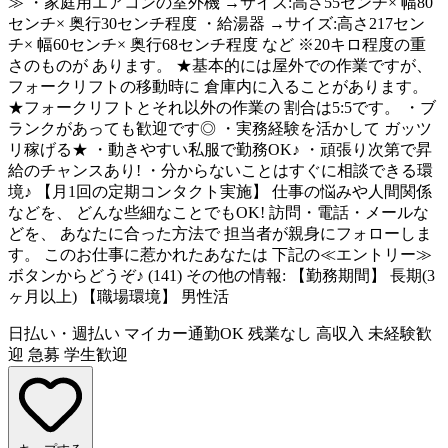
≫ ・家庭用エアコンの室外機 →サイズ:高さ55センチ× 幅80
センチ× 奥行30センチ程度 ・給湯器 →サイズ:高さ217セン
チ× 幅60センチ× 奥行68センチ程度 など ※20キロ程度の重
さのものが あります。 ★基本的には屋外での作業ですが、
フォークリフトの移動時に 倉庫内に入ることがあります。
★フォークリフトとそれ以外の作業の 割合は5:5です。 ・ブ
ランクがあっても歓迎です◎ ・実務経験を活かして ガッツ
リ稼げる★ ・動きやすい私服で勤務OK♪ ・頑張り次第で昇
給のチャンスあり! ・分からないことはすぐに相談できる環
境♪ 【月1回の定期コンタクト実施】 仕事の悩みや人間関係
などを、 どんな些細なことでもOK! 訪問・電話・メールな
どを、 あなたに合った方法で 担当者が親身にフォローしま
す。 このお仕事に惹かれたあなたは 下記の≪エントリー≫
ボタンからどうぞ♪ (141) その他の情報: 【勤務期間】 長期(3
ヶ月以上) 【職場環境】 男性活
日払い・週払い
マイカー通勤OK
残業なし
高収入
未経験歓
迎
急募
学生歓迎