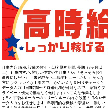
仕事内容
職種: 設備の保守・点検 勤務期間: 長期（3ヶ月以
上） 仕事内容: ＼難しい作業や力仕事ナシ/ 「そろそろお仕
事復帰したい」 「未経験から工場デビューしたい」 そんな
方にも◎ キレイな工場内で、 かんたんな見回りチェックと
データ入力! 1日5時間〜の時短勤務が可能なので、 家庭やプ
ライベート優先で無理なく働けます♪ < こんな作業をしま
す!! > 半導体メーカーのクリーンルーム内で 設備の点検やデ
ータ入力をお任せします! ※専門的な機械の修理や、 難しい
工具を使う作業は一切ありません! 具体的には… ◆目で見て