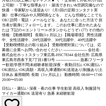
月収29万以上稼げるチャンス★ ＼ ・交替制で月収30万円以
上可能! ・丁寧な指導あり! ・築浅できれい&空調完備なので
快適 ・寺家駅から送迎あり! 《月1回の定期コンタクト実
施》 仕事の悩みや人間関係などを、 どんな些細なことでも
OK! 訪問・電話・メールなどを、 あなたに合った方法で 担
当者が親身にフォローします。 このお仕事に惹かれたあな
たは 下記の≪エントリー≫ボタンからどうぞ♪ (77) その他の
情報: 【勤務期間】 長期(3ヶ月以上) 【職場環境】 男性活躍
中、女性活躍中、20代活躍中、30代活躍中、40代活躍中
【受動喫煙防止の取り組み】 受動喫煙対策については、応
募後に企業へお問い合わせください -------------------- 会社名:
株式会社ホットスタッフ東広島-HSC78344 会社住所: 広島県
東広島市西条下見7丁目1番53号 -------------------- 急募|フリータ
ー歓迎|学歴不問|未経験者歓迎|深夜・夜勤|日払いOK|週払い
OK|前払いOK|高額・高収入|車通勤OK|送迎あり|制服あり|土
日休み 雇用期間: 長期（3ヶ月以上） 勤務時間: 08:00〜17:00
20:00〜05:00
日払い・週払い
深夜・夜の仕事
学生歓迎
高収入
制服貸与
マイカー通勤OK
送迎有り
急募
未経験歓迎