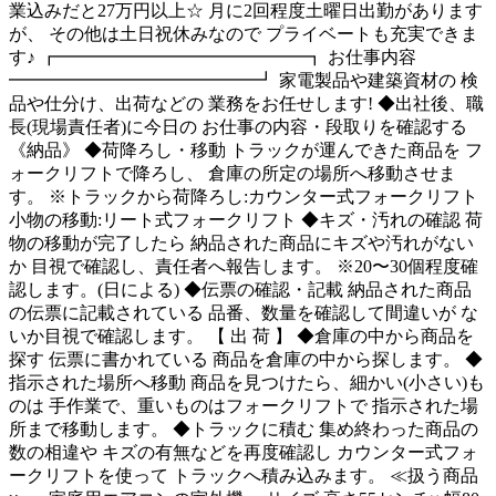
業込みだと27万円以上☆ 月に2回程度土曜日出勤があります
が、 その他は土日祝休みなので プライベートも充実できま
す♪ ┏━━━━━━━━━━━━━━┓ お仕事内容
━━━━━━━━━━━━━━┛ 家電製品や建築資材の 検
品や仕分け、出荷などの 業務をお任せします! ◆出社後、職
長(現場責任者)に今日の お仕事の内容・段取りを確認する
《納品》 ◆荷降ろし・移動 トラックが運んできた商品を フ
ォークリフトで降ろし、 倉庫の所定の場所へ移動させま
す。 ※トラックから荷降ろし:カウンター式フォークリフト
小物の移動:リート式フォークリフト ◆キズ・汚れの確認 荷
物の移動が完了したら 納品された商品にキズや汚れがない
か 目視で確認し、責任者へ報告します。 ※20〜30個程度確
認します。(日による) ◆伝票の確認・記載 納品された商品
の伝票に記載されている 品番、数量を確認して間違いが な
いか目視で確認します。 【 出 荷 】 ◆倉庫の中から商品を
探す 伝票に書かれている 商品を倉庫の中から探します。 ◆
指示された場所へ移動 商品を見つけたら、細かい(小さい)も
のは 手作業で、重いものはフォークリフトで 指示された場
所まで移動します。 ◆トラックに積む 集め終わった商品の
数の相違や キズの有無などを再度確認し カウンター式フォ
ークリフトを使って トラックへ積み込みます。 ≪扱う商品