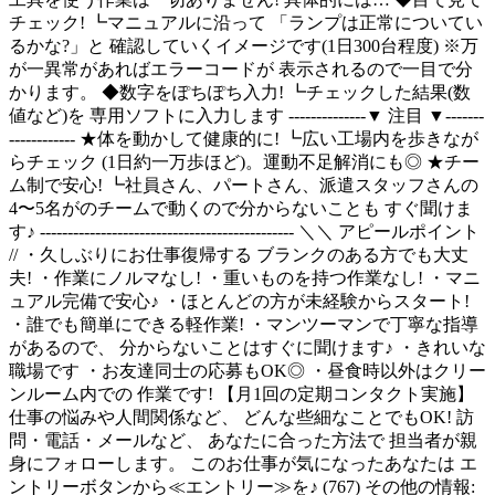
チェック! ┗マニュアルに沿って 「ランプは正常についてい
るかな?」と 確認していくイメージです(1日300台程度) ※万
が一異常があればエラーコードが 表示されるので一目で分
かります。 ◆数字をぽちぽち入力! ┗チェックした結果(数
値など)を 専用ソフトに入力します --------------▼ 注目 ▼-------
------------ ★体を動かして健康的に! ┗広い工場内を歩きなが
らチェック (1日約一万歩ほど)。運動不足解消にも◎ ★チー
ム制で安心! ┗社員さん、パートさん、派遣スタッフさんの
4〜5名がのチームで動くので分からないことも すぐ聞けま
す♪ ---------------------------------------------- ＼＼ アピールポイント
// ・久しぶりにお仕事復帰する ブランクのある方でも大丈
夫! ・作業にノルマなし! ・重いものを持つ作業なし! ・マニ
ュアル完備で安心♪ ・ほとんどの方が未経験からスタート!
・誰でも簡単にできる軽作業! ・マンツーマンで丁寧な指導
があるので、 分からないことはすぐに聞けます♪ ・きれいな
職場です ・お友達同士の応募もOK◎ ・昼食時以外はクリー
ンルーム内での 作業です! 【月1回の定期コンタクト実施】
仕事の悩みや人間関係など、 どんな些細なことでもOK! 訪
問・電話・メールなど、 あなたに合った方法で 担当者が親
身にフォローします。 このお仕事が気になったあなたは エ
ントリーボタンから≪エントリー≫を♪ (767) その他の情報: