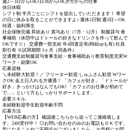
週2～3日からOK
1日3hからOK
夕方からの仕事
休日休暇
シフト制 半月ごとにシフトを提出していただきます！ 希望
の日に休みを取ることができますよ♪ 週休2日制 週3日～OK
待遇・福利厚生
社会保険完備 昇給あり 賞与あり（7月・12月） 制服貸与 食
事補助（休憩中はドトールの好きなドリンクを作って飲んで
OKです☆） 交通費一部支給 年4回査定有(時給upも有) 社員
割引有 ※試用期間 3ヶ月（同条件）
交通費支給
制服貸与
食事支給・食事補助あり
教育制度充実
W
ワーク・副業OK
応募資格
＼未経験大歓迎！／ フリーター歓迎 しゅふさん歓迎 Wワー
クOK 金土日入れる方優遇！ 「カフェが好き」「ドトールが
好き」きっかけはなんでもOK! 「カフェのお仕事が初めて
で…」という方もしっかりサポートします。
必要スキル
未経験歓迎
学生歓迎
年齢不問
応募方法
【WEB応募の方】 確認後こちらから追ってご連絡致しま
す。24H受付中！ ◎お問い合わせのみのお電話もＯＫです。
気になることやご不明点がございましたら、 お気軽にお問