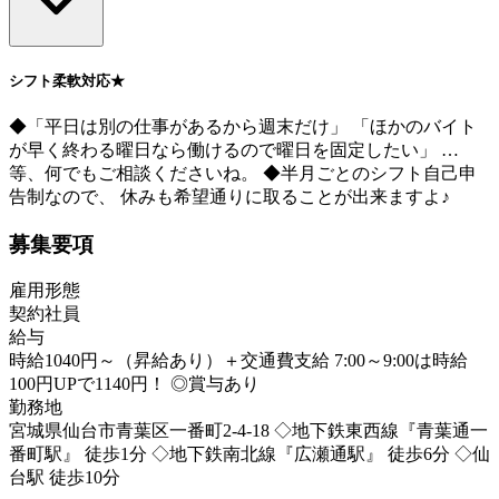
シフト柔軟対応★
◆「平日は別の仕事があるから週末だけ」 「ほかのバイト
が早く終わる曜日なら働けるので曜日を固定したい」 …
等、何でもご相談くださいね。 ◆半月ごとのシフト自己申
告制なので、 休みも希望通りに取ることが出来ますよ♪
募集要項
雇用形態
契約社員
給与
時給1040円～（昇給あり）＋交通費支給 7:00～9:00は時給
100円UPで1140円！ ◎賞与あり
勤務地
宮城県仙台市青葉区一番町2-4-18 ◇地下鉄東西線『青葉通一
番町駅』 徒歩1分 ◇地下鉄南北線『広瀬通駅』 徒歩6分 ◇仙
台駅 徒歩10分