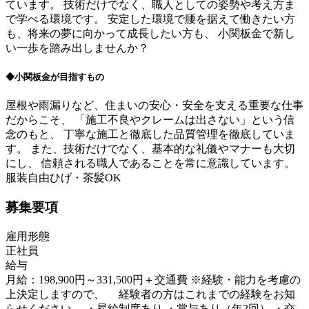
ています。 技術だけでなく、職人としての姿勢や考え方ま
で学べる環境です。 安定した環境で腰を据えて働きたい方
も、将来の夢に向かって成長したい方も、 小関板金で新し
い一歩を踏み出しませんか？
◆小関板金が目指すもの
屋根や雨漏りなど、住まいの安心・安全を支える重要な仕事
だからこそ、 「施工不良やクレームは出さない」という信
念のもと、 丁寧な施工と徹底した品質管理を徹底していま
す。 また、技術だけでなく、基本的な礼儀やマナーも大切
にし、 信頼される職人であることを常に意識しています。
服装自由
ひげ・茶髪OK
募集要項
雇用形態
正社員
給与
月給：198,900円～331,500円＋交通費 ※経験・能力を考慮の
上決定しますので、 経験者の方はこれまでの経験をお知
らせください。 ・昇給制度あり ・賞与あり（年2回） ・交