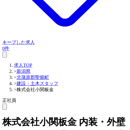
キープした求人
0件
求人TOP
>
新潟県
>
北蒲原郡聖籠町
>
建設・土木スタッフ
>
株式会社小関板金
正社員
株式会社小関板金
内装・外壁