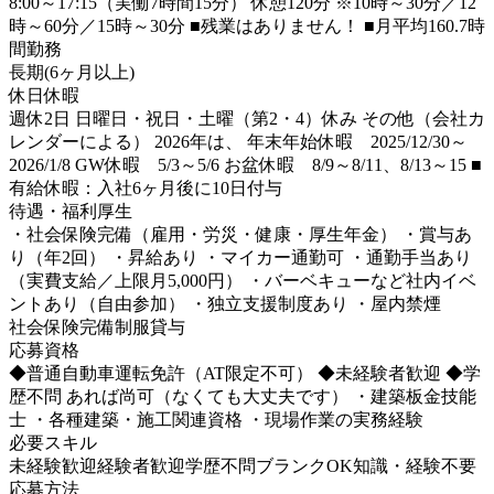
8:00～17:15（実働7時間15分） 休憩120分 ※10時～30分／12
時～60分／15時～30分 ■残業はありません！ ■月平均160.7時
間勤務
長期(6ヶ月以上)
休日休暇
週休2日 日曜日・祝日・土曜（第2・4）休み その他（会社カ
レンダーによる） 2026年は、 年末年始休暇 2025/12/30～
2026/1/8 GW休暇 5/3～5/6 お盆休暇 8/9～8/11、8/13～15 ■
有給休暇：入社6ヶ月後に10日付与
待遇・福利厚生
・社会保険完備（雇用・労災・健康・厚生年金） ・賞与あ
り（年2回） ・昇給あり ・マイカー通勤可 ・通勤手当あり
（実費支給／上限月5,000円） ・バーベキューなど社内イベ
ントあり（自由参加） ・独立支援制度あり ・屋内禁煙
社会保険完備
制服貸与
応募資格
◆普通自動車運転免許（AT限定不可） ◆未経験者歓迎 ◆学
歴不問 あれば尚可（なくても大丈夫です） ・建築板金技能
士 ・各種建築・施工関連資格 ・現場作業の実務経験
必要スキル
未経験歓迎
経験者歓迎
学歴不問
ブランクOK
知識・経験不要
応募方法