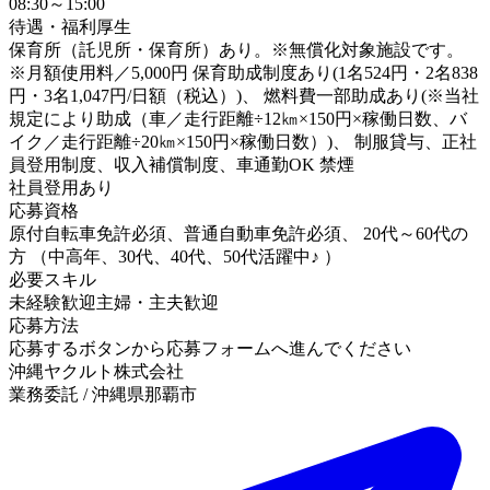
08:30～15:00
待遇・福利厚生
保育所（託児所・保育所）あり。※無償化対象施設です。
※月額使用料／5,000円 保育助成制度あり(1名524円・2名838
円・3名1,047円/日額（税込）)、 燃料費一部助成あり(※当社
規定により助成（車／走行距離÷12㎞×150円×稼働日数、バ
イク／走行距離÷20㎞×150円×稼働日数）)、 制服貸与、正社
員登用制度、収入補償制度、車通勤OK 禁煙
社員登用あり
応募資格
原付自転車免許必須、普通自動車免許必須、 20代～60代の
方 （中高年、30代、40代、50代活躍中♪ ）
必要スキル
未経験歓迎
主婦・主夫歓迎
応募方法
応募するボタンから応募フォームへ進んでください
沖縄ヤクルト株式会社
業務委託 / 沖縄県那覇市