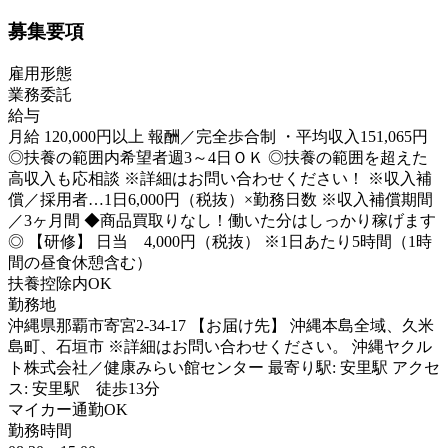
募集要項
雇用形態
業務委託
給与
月給 120,000円以上 報酬／完全歩合制 ・平均収入151,065円
◎扶養の範囲内希望者週3～4日ＯＫ ◎扶養の範囲を超えた
高収入も応相談 ※詳細はお問い合わせください！ ※収入補
償／採用者…1日6,000円（税抜）×勤務日数 ※収入補償期間
／3ヶ月間 ◆商品買取りなし！働いた分はしっかり稼げます
◎ 【研修】 日当 4,000円（税抜） ※1日あたり5時間（1時
間の昼食休憩含む）
扶養控除内OK
勤務地
沖縄県那覇市寄宮2-34-17 【お届け先】 沖縄本島全域、久米
島町、石垣市 ※詳細はお問い合わせください。 沖縄ヤクル
ト株式会社／健康みらい館センター 最寄り駅: 安里駅 アクセ
ス: 安里駅 徒歩13分
マイカー通勤OK
勤務時間