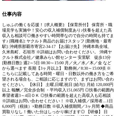
仕事内容
しゅふの働くを応援！ [求人概要]: 【保育所付】 保育所・職
場見学も実施中！安心の収入補償制度あり♪扶養を超えた高
収入も相談可◎働きやすい時間帯なので自分の時間も持てま
す♪ [職種名]: ヤクルト商品のお届けスタッフ [勤務地・最寄
駅]: 沖縄県那覇市寄宮2-34-17 【お届け先】 沖縄本島全域、
久米島町、石垣市 ※詳細はお問い合わせください。 沖縄ヤ
クルト株式会社／健康みらい館センター 安里駅 徒歩13分
[勤務日数]: 週2～5日 08:30～15:00 月／火／水／木／金 など
から選べます 長期【3ヶ月以上】 勤務例／8:30～15:00頃 ※
こちらに記載してある時間・曜日・日数以外の働き方をご希
望される場合も、ご相談に応じますので、まずはお問い合わ
せください。 【休日】 土曜,日曜,祝日 [給与]: 月給 120,000円
以上 報酬／完全歩合制 ・平均収入151,065円 ◎扶養の範囲内
希望者週3～4日ＯＫ ◎扶養の範囲を超えた高収入も応相談
※詳細はお問い合わせください！ ※収入補償／採用者…1日
6,000円（税抜）×勤務日数 ※収入補償期間／3ヶ月間 ◆商品
買取りなし！働いた分はしっかり稼げます◎ 【研修】 日