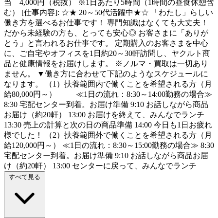
当 4,000円（税抜） ※1日あたり5時間（1時間の昼食休憩含
む） [仕事内容]: ☆★ 20～50代活躍中★☆ 「わたし」らしい
働き方を選べるお仕事です！ 専門知識はなくても大丈夫！
だから未経験の方も、とっても安心◎ お客さまに「ありが
とう」と言われるお仕事です。 定期購入のお客さまを中心
に、ご自宅やオフィスを1日約20～30軒訪問し、ヤクルト商
品と健康情報をお届けします。 ※ノルマ・買取は一切あり
ません。 ▼働き方に合わせて下記のようなスケジュールに
なります。 （1）扶養範囲内で働くことを希望される方（月
給80,000円～） ≪1日の流れ：8:30～14:00勤務の場合≫
8:30 宅配センター到着。お届け準備 9:10 お話しながら商品
お届け（約20軒） 13:00 お届けを終えて、みんなでランチ
13:30 売上の計算と次の日の商品準備 14:00 今日も1日お疲れ
様でした！ （2）扶養範囲外で働くことを希望される方（月
給120,000円～） ≪1日の流れ：8:30～15:00勤務の場合≫ 8:30
宅配センター到着。お届け準備 9:10 お話しながら商品お届
け（約20軒） 13:00 センターに戻って、みんなでランチ
すべて見る