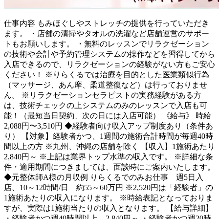
仕事内容
もみほぐしやストレッチの提供を行っていただき
ます。 ・店舗の清掃やタオルの洗濯など店舗運営のサポー
トもお願いします。 ・無料のレッスンでリラクゼーション
の技術や会計や予約管理システムの操作などを習得してから
入店できるので、リラクゼーションの経験がない方もご安心
ください！ ※りらくるでは治療を目的とした医業類似行為
（マッサージ、あん摩、柔道整復など）は行っておりませ
ん。 ※リラクゼーションセラピストの実務経験がある方
は、技術チェックの上システムのみのレッスンで入店も可
能！（最短当日契約、次の日には入店可能） 《給与》 時給
2,088円〜3,510円 ◆経験者向け収入アップ制度あり（条件あ
り） 【対象】経験者かつ、1週間の施術合計時間が毎週40時
間以上の方 ※九州、沖縄の店舗を除く 【収入】1施術あたり
2,840円～ ※上記は業界トップ水準の収入です。 ※詳細な条
件・適用期間につきましては、面談時にご案内いたします。
◆元整体師A様の月収例 りらくるでのみお仕事 週5日入
店、10～12時間/日 約55～60万円 ※2,520円は「経験者」の
1施術あたりの収入になります。 ※時給表記となっておりま
すが、実際は1施術当たりの収入となります。 【給与詳細】
・経験者かつ週40時間以上 2,840円～ ・経験者かつ週20時