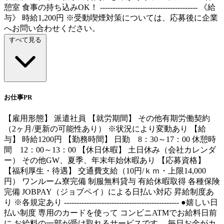
憩室 食事の持ち込みOK！ --------------------------------------- 《給
与》 時給1,200円 ※受動喫煙対策については、応募後に企業
へお問い合わせください。
すべて見る
お仕事PR
【雇用形態】 派遣社員 【就労期間】 その他有期労働契約
（2ヶ月/更新の可能性あり） ※状況により変動あり 【給
与】 時給1200円 【勤務時間】 日勤 8：30～17：00 休憩時
間 12：00～13：00 【休日休暇】 土日休み（会社カレンダ
ー） その他GW、夏季、年末年始休暇あり 【応募資格】
【福利厚生・待遇】 交通費支給（10円/ｋｍ・上限14,000
円） ワンルーム寮完備 制服無料貸与 有給休暇取得 各種保険
完備 JOBPAY（ジョブペイ）による日払い対応 昇給制度あ
り ※各規定あり ---------------------------------------------- ●嬉しい日
払い制度 専用のカードを使って コンビニATMでお給料日前
に お給料の一部が受け取れるサービスです。 毎日お金がカ