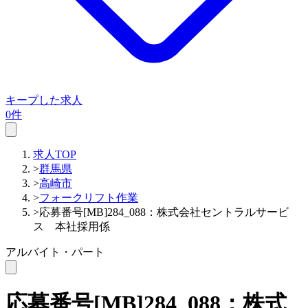
キープした求人
0件
求人TOP
>
群馬県
>
高崎市
>
フォークリフト作業
>
応募番号[MB]284_088：株式会社セントラルサービ
ス 本社採用係
アルバイト・パート
応募番号[MB]284_088：株式