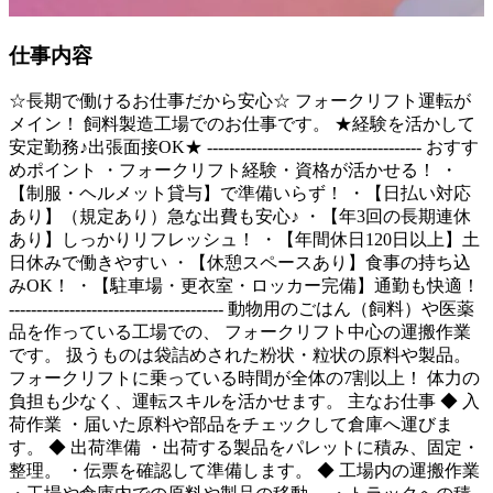
仕事内容
☆長期で働けるお仕事だから安心☆ フォークリフト運転が
メイン！ 飼料製造工場でのお仕事です。 ★経験を活かして
安定勤務♪出張面接OK★ --------------------------------------- おすす
めポイント ・フォークリフト経験・資格が活かせる！ ・
【制服・ヘルメット貸与】で準備いらず！ ・【日払い対応
あり】（規定あり）急な出費も安心♪ ・【年3回の長期連休
あり】しっかりリフレッシュ！ ・【年間休日120日以上】土
日休みで働きやすい ・【休憩スペースあり】食事の持ち込
みOK！ ・【駐車場・更衣室・ロッカー完備】通勤も快適！
--------------------------------------- 動物用のごはん（飼料）や医薬
品を作っている工場での、 フォークリフト中心の運搬作業
です。 扱うものは袋詰めされた粉状・粒状の原料や製品。
フォークリフトに乗っている時間が全体の7割以上！ 体力の
負担も少なく、運転スキルを活かせます。 主なお仕事 ◆ 入
荷作業 ・届いた原料や部品をチェックして倉庫へ運びま
す。 ◆ 出荷準備 ・出荷する製品をパレットに積み、固定・
整理。 ・伝票を確認して準備します。 ◆ 工場内の運搬作業