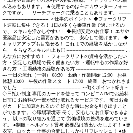
・工場や倉庫内での原料や製品の移動。 ・トラックへの積
み込みもあります。 ★使用するのは主にカウンターフォー
クですが、 リーチフォークに乗ることもあります。 --------
------------------------------- ＜仕事のポイント＞ ◆フォークリフ
ト運転に集中できる！ 1日の多くを乗車作業で過ごせるの
で、 スキルを活かしやすい！ ◆長期安定のお仕事！ エサや
医薬品は安定した需要があるので、 安心して働けます。 ◆
キャリアアップも目指せる！ これまでの経験を活かしなが
ら、 さらなるスキル向上も◎ --------------------------------------- こ
んな方におすすめ！ ・フォークリフトの資格を活かしたい
方 ・安定した職場で長く働きたい方 ・運転中心の作業が好
きな方 ・工場勤務の経験がある方 ------------------------------------
--- 一日の流れ（一例） 08:30 出勤・作業開始 12:00 お昼
休憩 13:00 午後の作業スタート 17:00 終業 おつかれさま
でした！ --------------------------------------- ～働くポイント紹介～
◇日払い制度 専用のカードを使って コンビニATMでお給料
日前に お給料の一部が受け取れるサービスです。 毎日お金
がカードに加算されるので 好きな時にお金を引き出すこと
ができます。 ◇職場環境等 長く、安心してお仕事できるよ
う、 以下の取り組みを通じて 労働環境の整備を進めていま
す。 ●制服・ヘルメット貸与 必要品は貸出いたします！ ●更
衣室、ロッカー 仕事の合間にしっかりリフレッシュ！ ●休