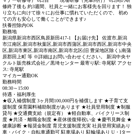
マナー研修等） 6日目 現場研修（先輩同行） 6日間の研
修終了後も 約3週間、社員と一緒にお客様先を回ります！ 独
り立ちに向けて徐々にお仕事に慣れていただくので、 初め
ての方も安心して働くことができます♪
扶養控除内OK
勤務地
新潟県新潟市西区鳥原新田417-1 【お届け先】 佐渡市,新潟
市江南区,新潟市秋葉区,新潟市西蒲区,新潟市西区,新潟市中央
区,新潟市東区,新潟市南区,新潟市北区(旧 豊栄地区除く),南蒲
原郡田上町 等 ※詳細はお問い合わせください。 新潟中央ヤ
クルト販売株式会社／黒埼センター 最寄り駅: 寺尾駅 アクセ
ス: 寺尾駅
マイカー通勤OK
勤務時間
08:30～15:00
待遇・福利厚生
★収入補償制度 3ヶ月間100,000円を補償します ★子育て支
援制度 保育園料補助制度があります ★社員登用制度 ★制服
貸与 ★交通費支給（規定有） ★軽自動車、バイクリース制
度 ★共済・離職金制度 ★産休後復帰祝い金 ★慶弔見舞金 ★
健康診断 ★報奨金制度 育児支援制度充実 社員登用実績あり
車・バイク・自転車通勤可 駐車場あり 駐輪場あり U・Iター