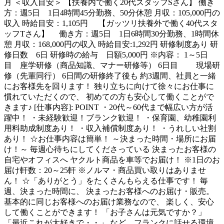
月 ＜収入目安＞ 【扶養内で働く20代スタッフSさん】 働き
方：週5日 1日4時間45分勤務、50分休憩 月収：105,000円の
収入 時給目安：1,105円 【ガッツリ扶養外で働く40代スタ
ッフTさん】 働き方：週5日 1日6時間30分勤務、1時間休
憩 月収：168,000円の収入 時給目安:1,292円 研修制度あり 研
修日数 6日 研修時の給与 日額5,000円 ※内容： 1～5日
目 座学研修（商品知識、マナー研修等） 6日目 現場研
修（先輩同行） 6日間の研修終了後も 約3週間、社員と一緒
にお客様先を回ります！ 独り立ちに向けて徐々にお仕事に
慣れていただくので、 初めての方も安心して働くことがで
きます♪ [仕事内容]: POINT ・20代～60代まで幅広い方が活
躍中！ ・未経験歓迎！ブランク歓迎！ ・保育園、幼稚園利
用料助成制度あり！ ・収入補償制度あり！ ・うれしい社割
あり！ ☆お仕事内容は簡単！ ～決まった時間・場所にお届
け！～ 毎週心待ちにしてくださっている 決まったお客様の
自宅やオフィスへ ヤクルト商品を車等でお届け！ ※1日のお
届け軒数：20～25軒 ※ノルマ・商品買い取りはありませ
ん！ ☆「ありがとう」をたくさんもらえる仕事です！ 毎
週、決まった時間に、 決まったお客様へのお届け・販売。
基本的に同じお客様へのお届け業務なので、 楽しく、安心
して働くことができます！ 「お子さんは元気ですか？」
「最近これが大好きで・・」 など、フランクに話せる環境