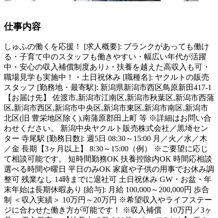
仕事内容
しゅふの働くを応援！ [求人概要]: ブランクがあっても働け
る・子育て中のスタッフも働きやすい・幅広い年代が活躍
中・安心の収入補償制度あり♪・扶養を越えた高収入も可・
職場見学も実施中！・土日祝休み [職種名]: ヤクルトの販売
スタッフ [勤務地・最寄駅]: 新潟県新潟市西区鳥原新田417-1
【お届け先】 佐渡市,新潟市江南区,新潟市秋葉区,新潟市西蒲
区,新潟市西区,新潟市中央区,新潟市東区,新潟市南区,新潟市
北区(旧 豊栄地区除く),南蒲原郡田上町 等 ※詳細はお問い合
わせください。 新潟中央ヤクルト販売株式会社／黒埼セン
ター 寺尾駅 [勤務日数]: 週5日 08:30～15:00 月／火／水／木
／金 長期【3ヶ月以上】 8:30～15:00（例） ※ご要望に応じ
て相談可能です。 短時間勤務OK 扶養控除内OK 時間応相談
選べる時間や曜日 平日のみOK 家庭や子供の用事でお休み調
整可 残業なし 14時までに退社可 土日祝休み GW・お盆・年
末年始は長期休暇あり [給与]: 月給 100,000～200,000円 歩合
制 ＜収入実績＞ 10万円～20万円 ※希望収入やライフステー
ジに合わせた働き方が可能です！ ※収入補償 10万円／3ヶ