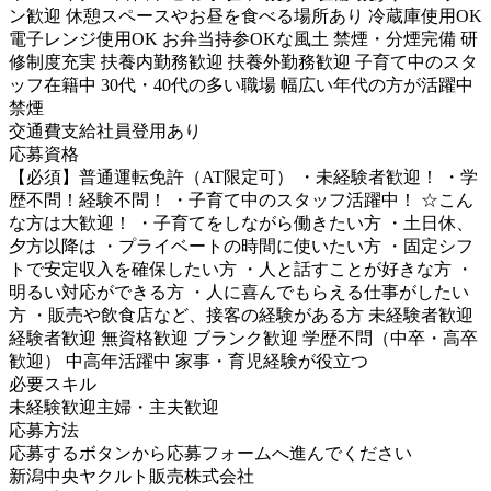
ン歓迎 休憩スペースやお昼を食べる場所あり 冷蔵庫使用OK
電子レンジ使用OK お弁当持参OKな風土 禁煙・分煙完備 研
修制度充実 扶養内勤務歓迎 扶養外勤務歓迎 子育て中のスタ
ッフ在籍中 30代・40代の多い職場 幅広い年代の方が活躍中
禁煙
交通費支給
社員登用あり
応募資格
【必須】普通運転免許（AT限定可） ・未経験者歓迎！ ・学
歴不問！経験不問！ ・子育て中のスタッフ活躍中！ ☆こん
な方は大歓迎！ ・子育てをしながら働きたい方 ・土日休、
夕方以降は ・プライベートの時間に使いたい方 ・固定シフ
トで安定収入を確保したい方 ・人と話すことが好きな方 ・
明るい対応ができる方 ・人に喜んでもらえる仕事がしたい
方 ・販売や飲食店など、接客の経験がある方 未経験者歓迎
経験者歓迎 無資格歓迎 ブランク歓迎 学歴不問（中卒・高卒
歓迎） 中高年活躍中 家事・育児経験が役立つ
必要スキル
未経験歓迎
主婦・主夫歓迎
応募方法
応募するボタンから応募フォームへ進んでください
新潟中央ヤクルト販売株式会社