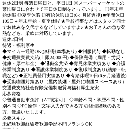
週休2日制 毎週日曜日と、平日1日 ※スーパーマーケットの
繁忙曜日に合わせて平日休日制をとっています。 ◎年末年
始休暇 ◎夏季休暇 ◎有給休暇10日(6ヶ月経過後) ■年間休日
105日＋年末年始・夏季休暇 ★学校行事などはスタッフ同士
でお休みを交代するなどしていますよ♪ ★お子さんの急な発
熱なども、柔軟に対応しています。
週休2日制
待遇・福利厚生
◆マイカー通勤OK(無料駐車場あり) ◆制服貸与 ◆転勤なし
◆交通費実費支給(上限24,000円) ◆保険完備（雇用・労災・
健康・厚生年金） ◆退職金共済 ◆育児休業実績あり ◆介護
休業制度あり ◆看護休業制度あり ◆復職制度あり(結婚・転
職など) ◆正社員登用実績あり ◆有給休暇10日(6ヶ月経過後)
◆受動喫煙対策あり（屋内禁煙・屋外に喫煙スペースあり）
交通費支給
社会保険完備
制服貸与
福利厚生充実
応募資格
◇普通自動車免許（AT限定可） ◇年齢不問・学歴不問・性
別不問 ◇PC操作・文字入力ができる方 ◎経理経験のある
方、優遇いたします。
必要スキル
未経験歓迎
経験者歓迎
学歴不問
ブランクOK