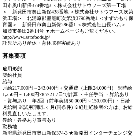
田市奥山新保374番地3 ＜株式会社サトウフーズ第一工場
＞ 新発田市奥山新保438番地 ＜株式会社サトウフーズ次第
浜工場＞ 北浦原郡聖籠町次第浜3798番地1 ＜すずのもり保
育園＞ 新発田市奥山新保286番1 ＜株式会社山長ハム＞
加茂市番田2番14号 ▼ホームページもご覧ください。
http://www.satofoods.jp/
託児所あり
産休・育休取得実績あり
募集要項
雇用形態
契約社員
給与
月給217,000円～243,040円＋交通費（上限24,000円） ※時給
1,250円～1,400円×8h×21.7日で計算 ・主任手当 ・昇給あり
・賞与あり 年2回（前年実績50,000円～150,000円) ・日給
月給制 ※試用期間1ヶ月(同条件) ※経理経験者の方は、お給
料見直しいたします。
昇給・昇格あり
賞与あり
勤務地
新潟県新発田市奥山新保374-3 ★新発田インターチェンジ交