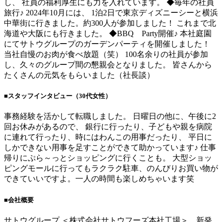
し、 社員の福利厚生にも力を入れています。 ◆毎年の社員
旅行♪ 2024年10月には、 1泊2日で東京ディズニーシーと横浜
中華街に行きました。約300人が参加しました！ これまで北
海道や大阪にも行きました。 ◆BBQ Party開催♪ 本社庭園
にてサトウグループのガーデンパーティを開催しました！
当社自慢のお肉が食べ放題（笑） 100名余りの社員が参加
し、久々のグループ間の懇親会となりました。 皆さんから
たくさんの元気をもらいました（社長談）
■スタッフインタビュー（30代女性）
事務経験を活かして転職しました。 日曜日の他に、午後に2
回お休みがあるので、 銀行に行ったり、子どもや親を病院
に連れて行ったり、時にはわんこの用事だったり、 平日に
しかできない用事を足すことができて助かっています♪ 仕事
帰りにぷら～っとショッピングに行くことも。 大型ショッ
ピングモールに行ってもラクラク駐車、のんびりお買い物が
できていいですよ。一人の時間も楽しめちゃいます笑
■会社概要
サトウグループ ＜株式会社サトウフーズ本社工場＞ 新発