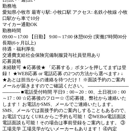
勤務地
愛知県小牧市 最寄り駅: 小牧口駅 アクセス: 名鉄小牧線 小牧
口駅から車で10分
マイカー通勤OK
勤務時間
09:00～17:00 【日勤】 9:00～17:00 休憩60分 [実働]7時間00分
長期(6ヶ月以上)
待遇・福利厚生
交通費支給
社会保険完備
制服貸与
社員登用あり
応募資格
未経験可 ★応募後★ 「応募する」ボタンを押してまずは登
録！ ★WEB応募 or 電話応募 の2つの方法から選べます♪ ↓
★あとは担当からの連絡を待つだけ！ ※面談予約のご案内
メールが届きますのでご確認ください。 ----------------------------
------------ ■電話受付時間 平日9：00～20：00、土日祝10：00
～17：00 ☆応募後のフロー☆ ①応募後、弊社から連絡いた
します！ お電話かSMS、メールでご連絡いたします。
SMS、メールでは面接予約のご案内しすることもあるので、
お電話ではなくURLからご予約も可能！ ②WEBor電話面談
電話面談も可能！その場合は事前登録をご案内します。 ③
工場見学 工場見学がないメーカーもあります！ ④内定