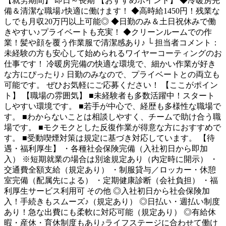
【就労期間】 即日～長期 【おすすめポイント】 ◆冷暖房完
備＆清潔な職場♪快適に働けます！ ◆高時給1450円！残業な
しでも月収20万円以上可能◎ ◆日勤のみ＆土日祝休みで働
きやすい♪プライベートも充実！ ◆クリーンルームでの作
業！髪や顔を覆う作業服で清潔感あり♪ └ 担当者コメント：
未経験の方も安心して始められるワイヤーコーティングのお
仕事です！ 冷暖房完備の快適な環境で、細かい作業が好き
な方にぴったり♪ 日勤のみなので、プライベートとの両立も
可能です。 ぜひお気軽にご応募ください！ 【ここがポイン
ト】 【職場の雰囲気】 ■未経験者も多数活躍中！スタート
しやすい環境です。 ■若手が中心で、経歴も多様性な職場で
す。 ■わからないことは相談しやすく、チームで助け合う職
場です。 ■モクモクとした反復作業が得意な方におすすめで
す。 ■受動喫煙対策は規定に基づき対応しています。 【待
遇・福利厚生】 ・各種社会保険完備（入社初日から即加
入） ※短期就業の場合は別途規定あり（内定時に開示） ・
交通費全額支給（規定あり） ・制服貸与／ロッカー・休憩
室完備（配属先による） ・定期健康診断（会社負担） ・福
利厚生サービス利用可 その他 ◎入社初日から社会保険加
入！手続きもスムーズ♪（規定あり） ◎日払い・週払い制度
あり！急な出費にも柔軟に対応可能（規定あり） ◎有給休
暇・産休・育休制度もあり♪ライフステージに合わせて働け