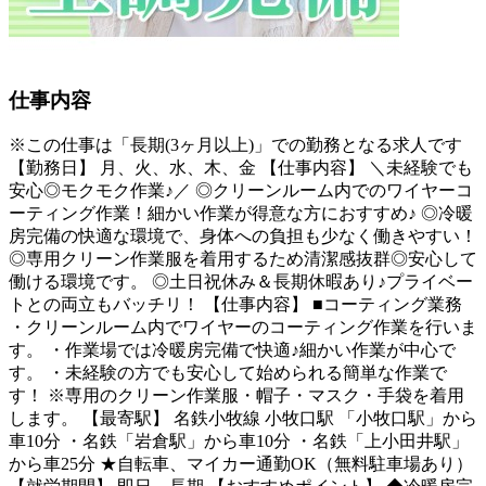
仕事内容
※この仕事は「長期(3ヶ月以上)」での勤務となる求人です
【勤務日】 月、火、水、木、金 【仕事内容】 ＼未経験でも
安心◎モクモク作業♪／ ◎クリーンルーム内でのワイヤーコ
ーティング作業！細かい作業が得意な方におすすめ♪ ◎冷暖
房完備の快適な環境で、身体への負担も少なく働きやすい！
◎専用クリーン作業服を着用するため清潔感抜群◎安心して
働ける環境です。 ◎土日祝休み＆長期休暇あり♪プライベー
トとの両立もバッチリ！ 【仕事内容】 ■コーティング業務
・クリーンルーム内でワイヤーのコーティング作業を行いま
す。 ・作業場では冷暖房完備で快適♪細かい作業が中心で
す。 ・未経験の方でも安心して始められる簡単な作業で
す！ ※専用のクリーン作業服・帽子・マスク・手袋を着用
します。 【最寄駅】 名鉄小牧線 小牧口駅 「小牧口駅」から
車10分 ・名鉄「岩倉駅」から車10分 ・名鉄「上小田井駅」
から車25分 ★自転車、マイカー通勤OK（無料駐車場あり）