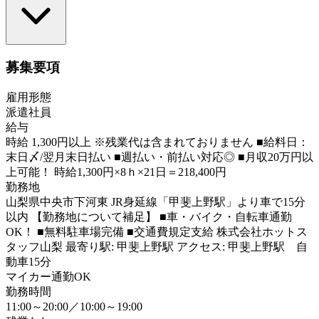
募集要項
雇用形態
派遣社員
給与
時給 1,300円以上 ※残業代は含まれておりません ■給料日：
末日〆/翌月末日払い ■週払い・前払い対応◎ ■月収20万円以
上可能！ 時給1,300円×8ｈ×21日＝218,400円
勤務地
山梨県中央市下河東 JR身延線「甲斐上野駅」より車で15分
以内 【勤務地について補足】 ■車・バイク・自転車通勤
OK！ ■無料駐車場完備 ■交通費規定支給 株式会社ホットス
タッフ山梨 最寄り駅: 甲斐上野駅 アクセス: 甲斐上野駅 自
動車15分
マイカー通勤OK
勤務時間
11:00～20:00／10:00～19:00