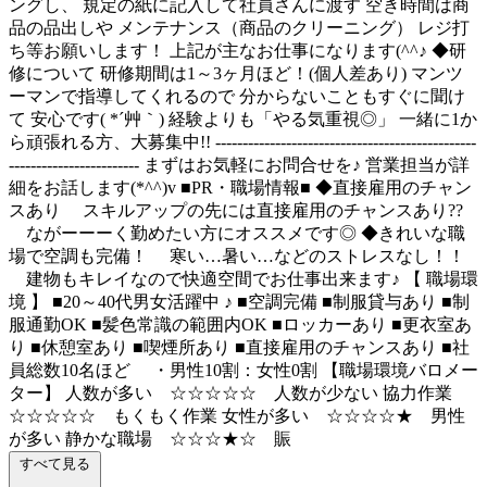
ングし、 規定の紙に記入して社員さんに渡す 空き時間は商
品の品出しや メンテナンス（商品のクリーニング） レジ打
ち等お願いします！ 上記が主なお仕事になります(^^♪ ◆研
修について 研修期間は1～3ヶ月ほど！(個人差あり) マンツ
ーマンで指導してくれるので 分からないこともすぐに聞け
て 安心です( *´艸｀) 経験よりも「やる気重視◎」 一緒に1か
ら頑張れる方、大募集中!! ------------------------------------------------
------------------------ まずはお気軽にお問合せを♪ 営業担当が詳
細をお話します(*^^)v ■PR・職場情報■ ◆直接雇用のチャン
スあり スキルアップの先には直接雇用のチャンスあり??
ながーーーく勤めたい方にオススメです◎ ◆きれいな職
場で空調も完備！ 寒い…暑い…などのストレスなし！！
建物もキレイなので快適空間でお仕事出来ます♪ 【 職場環
境 】 ■20～40代男女活躍中 ♪ ■空調完備 ■制服貸与あり ■制
服通勤OK ■髪色常識の範囲内OK ■ロッカーあり ■更衣室あ
り ■休憩室あり ■喫煙所あり ■直接雇用のチャンスあり ■社
員総数10名ほど ・男性10割：女性0割 【職場環境バロメー
ター】 人数が多い ☆☆☆☆☆ 人数が少ない 協力作業
☆☆☆☆☆ もくもく作業 女性が多い ☆☆☆☆★ 男性
が多い 静かな職場 ☆☆☆★☆ 賑
すべて見る