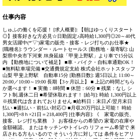
仕事内容
しゅふの働くを応援！ [求人概要]: 【朝はゆっくりスタート
◎】接客好きな方必見☆日勤固定♪高時給1,300円◎20～40代
男女活躍中(*'▽')家電の販売・接客・レジ打ちのお仕事★
[職種名]: ラウンダー・ルートセールス [勤務地・最寄駅]: 山
梨県中央市下河東 JR身延線「甲斐上野駅」より車で15分以
内 【勤務地について補足】 ■車・バイク・自転車通勤OK！
■無料駐車場完備 ■交通費規定支給 株式会社ホットスタッフ
山梨 甲斐上野駅 自動車15分 [勤務日数]: 週5日以上 11:00～
20:00／10:00～19:00 長期【3ヶ月以上】 ■ 上記の時間どちら
か選べます！ ■ 実働：8時間 ■ 休憩：60分 ■ 残業：なし シ
フト制,週休二日 ■希望休取れます！ [給与]: 時給 1,300円以上
※残業代は含まれておりません ■給料日：末日〆/翌月末日
払い ■週払い・前払い対応◎ ■月収20万円以上可能！ 時給
1,300円×8ｈ×21日＝218,400円 [仕事内容]: 《 家電の販売、
接客、レジ打ち業務 》 お客様からの希望の 家電の在庫や
金額確認、 またはキッチンやトイレの リフォーム希望で 来
店される方もいるので そういう方に対しては 条件をヒアリ