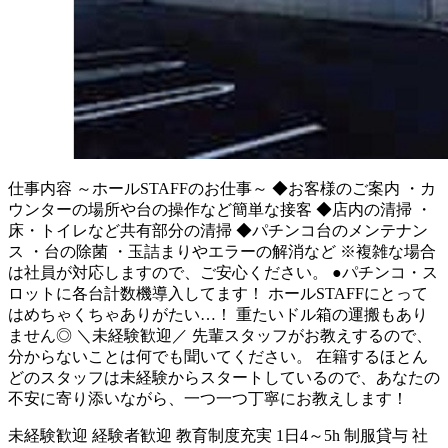
仕事内容
～ホールSTAFFのお仕事～ ◆お客様のご案内 ・カ
ウンターの場所や台の操作など簡単な接客 ◆店内の清掃 ・
床・トイレなど共有部分の清掃 ◆パチンコ台のメンテナン
ス ・台の除菌 ・玉詰まりやエラーの解消など ※複雑な場合
は社員が対応しますので、ご安心ください。 ●パチンコ・ス
ロットに各台計数機導入してます！ ホールSTAFFにとって
はめちゃくちゃありがたい…！ 重たいドル箱の運搬もあり
ません◎ ＼未経験歓迎／ 先輩スタッフがお教えするので、
分からないことは何でも聞いてください。 在籍するほとん
どのスタッフは未経験からスタートしているので、あなたの
不安に寄り添いながら、一つ一つ丁寧にお教えします！
未経験歓迎
経験者歓迎
教育制度充実
1日4～5h
制服貸与
社