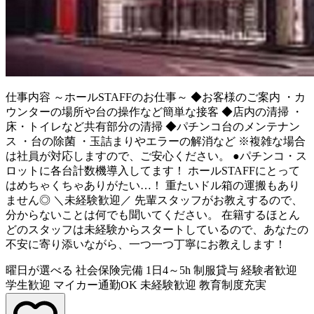
仕事内容
～ホールSTAFFのお仕事～ ◆お客様のご案内 ・カ
ウンターの場所や台の操作など簡単な接客 ◆店内の清掃 ・
床・トイレなど共有部分の清掃 ◆パチンコ台のメンテナン
ス ・台の除菌 ・玉詰まりやエラーの解消など ※複雑な場合
は社員が対応しますので、ご安心ください。 ●パチンコ・ス
ロットに各台計数機導入してます！ ホールSTAFFにとって
はめちゃくちゃありがたい…！ 重たいドル箱の運搬もあり
ません◎ ＼未経験歓迎／ 先輩スタッフがお教えするので、
分からないことは何でも聞いてください。 在籍するほとん
どのスタッフは未経験からスタートしているので、あなたの
不安に寄り添いながら、一つ一つ丁寧にお教えします！
曜日が選べる
社会保険完備
1日4～5h
制服貸与
経験者歓迎
学生歓迎
マイカー通勤OK
未経験歓迎
教育制度充実