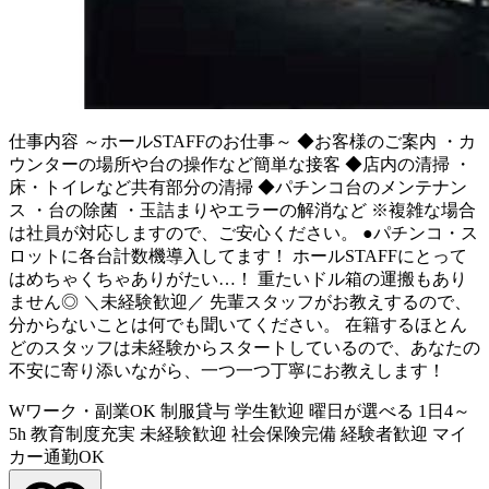
仕事内容
～ホールSTAFFのお仕事～ ◆お客様のご案内 ・カ
ウンターの場所や台の操作など簡単な接客 ◆店内の清掃 ・
床・トイレなど共有部分の清掃 ◆パチンコ台のメンテナン
ス ・台の除菌 ・玉詰まりやエラーの解消など ※複雑な場合
は社員が対応しますので、ご安心ください。 ●パチンコ・ス
ロットに各台計数機導入してます！ ホールSTAFFにとって
はめちゃくちゃありがたい…！ 重たいドル箱の運搬もあり
ません◎ ＼未経験歓迎／ 先輩スタッフがお教えするので、
分からないことは何でも聞いてください。 在籍するほとん
どのスタッフは未経験からスタートしているので、あなたの
不安に寄り添いながら、一つ一つ丁寧にお教えします！
Wワーク・副業OK
制服貸与
学生歓迎
曜日が選べる
1日4～
5h
教育制度充実
未経験歓迎
社会保険完備
経験者歓迎
マイ
カー通勤OK