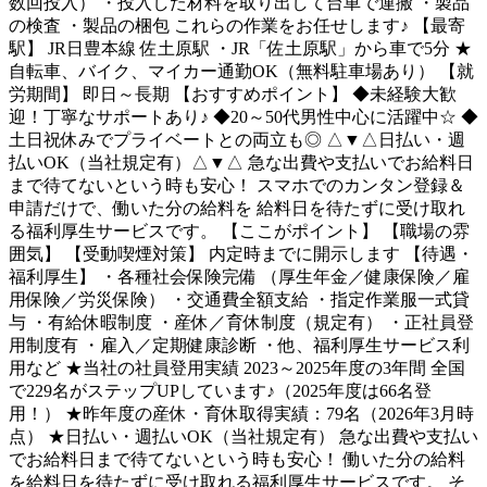
数回投入） ・投入した材料を取り出して台車で運搬 ・製品
の検査 ・製品の梱包 これらの作業をお任せします♪ 【最寄
駅】 JR日豊本線 佐土原駅 ・JR「佐土原駅」から車で5分 ★
自転車、バイク、マイカー通勤OK（無料駐車場あり） 【就
労期間】 即日～長期 【おすすめポイント】 ◆未経験大歓
迎！丁寧なサポートあり♪ ◆20～50代男性中心に活躍中☆ ◆
土日祝休みでプライベートとの両立も◎ △▼△日払い・週
払いOK（当社規定有）△▼△ 急な出費や支払いでお給料日
まで待てないという時も安心！ スマホでのカンタン登録＆
申請だけで、働いた分の給料を 給料日を待たずに受け取れ
る福利厚生サービスです。 【ここがポイント】 【職場の雰
囲気】 【受動喫煙対策】 内定時までに開示します 【待遇・
福利厚生】 ・各種社会保険完備 （厚生年金／健康保険／雇
用保険／労災保険） ・交通費全額支給 ・指定作業服一式貸
与 ・有給休暇制度 ・産休／育休制度（規定有） ・正社員登
用制度有 ・雇入／定期健康診断 ・他、福利厚生サービス利
用など ★当社の社員登用実績 2023～2025年度の3年間 全国
で229名がステップUPしています♪（2025年度は66名登
用！） ★昨年度の産休・育休取得実績：79名（2026年3月時
点） ★日払い・週払いOK（当社規定有） 急な出費や支払い
でお給料日まで待てないという時も安心！ 働いた分の給料
を給料日を待たずに受け取れる福利厚生サービスです。 そ