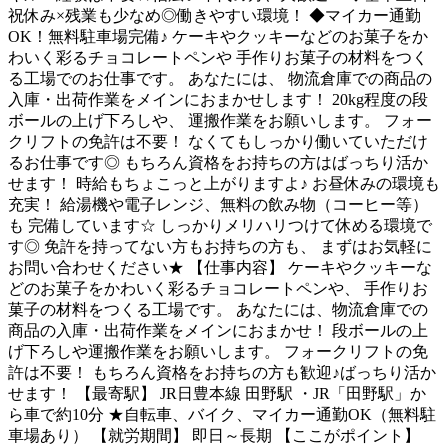
祝休み×残業も少なめ◎働きやすい環境！ ◆マイカー通勤
OK！無料駐車場完備♪ ケーキやクッキーなどのお菓子をか
わいく彩るチョコレートペンや 手作りお菓子の材料をつく
る工場でのお仕事です。 あなたには、 物流倉庫での商品の
入庫・出荷作業をメインにおまかせします！ 20kg程度の段
ボールの上げ下ろしや、 運搬作業をお願いします。 フォー
クリフトの免許は不要！ なくてもしっかり働いていただけ
るお仕事です◎ もちろん資格をお持ちの方はばっちり活か
せます！ 時給もちょこっと上がりますよ♪ お昼休みの環境も
充実！ 給湯機や電子レンジ、無料の飲み物（コーヒー等）
も 完備しています☆ しっかりメリハリつけて休める環境で
す◎ 免許を持ってない方もお持ちの方も、 まずはお気軽に
お問い合わせください★ 【仕事内容】 ケーキやクッキーな
どのお菓子をかわいく彩るチョコレートペンや、 手作りお
菓子の材料をつくる工場です。 あなたには、物流倉庫での
商品の入庫・出荷作業をメインにおまかせ！ 段ボールの上
げ下ろしや運搬作業をお願いします。 フォークリフトの免
許は不要！ もちろん資格をお持ちの方も歓迎♪ばっちり活か
せます！ 【最寄駅】 JR日豊本線 田野駅 ・JR「田野駅」か
ら車で約10分 ★自転車、バイク、マイカー通勤OK（無料駐
車場あり） 【就労期間】 即日～長期 【ここがポイント】