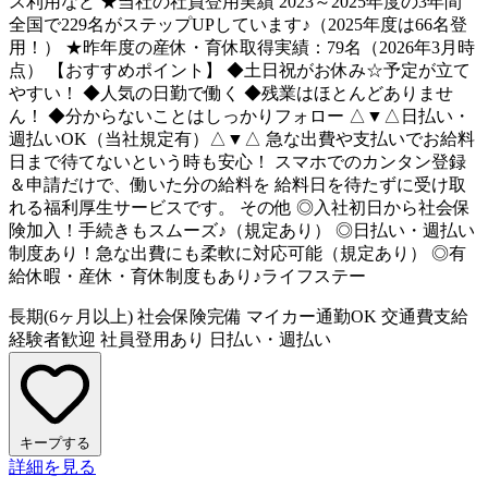
ス利用など ★当社の社員登用実績 2023～2025年度の3年間
全国で229名がステップUPしています♪（2025年度は66名登
用！） ★昨年度の産休・育休取得実績：79名（2026年3月時
点） 【おすすめポイント】 ◆土日祝がお休み☆予定が立て
やすい！ ◆人気の日勤で働く ◆残業はほとんどありませ
ん！ ◆分からないことはしっかりフォロー △▼△日払い・
週払いOK（当社規定有）△▼△ 急な出費や支払いでお給料
日まで待てないという時も安心！ スマホでのカンタン登録
＆申請だけで、働いた分の給料を 給料日を待たずに受け取
れる福利厚生サービスです。 その他 ◎入社初日から社会保
険加入！手続きもスムーズ♪（規定あり） ◎日払い・週払い
制度あり！急な出費にも柔軟に対応可能（規定あり） ◎有
給休暇・産休・育休制度もあり♪ライフステー
長期(6ヶ月以上)
社会保険完備
マイカー通勤OK
交通費支給
経験者歓迎
社員登用あり
日払い・週払い
キープする
詳細を見る