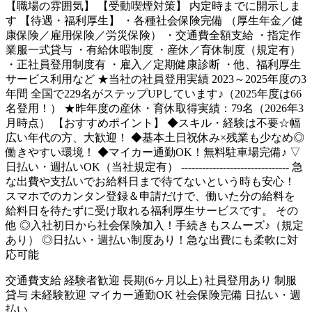
【職場の雰囲気】 【受動喫煙対策】 内定時までに開示しま
す 【待遇・福利厚生】 ・各種社会保険完備 （厚生年金／健
康保険／雇用保険／労災保険） ・交通費全額支給 ・指定作
業服一式貸与 ・有給休暇制度 ・産休／育休制度（規定有）
・正社員登用制度有 ・雇入／定期健康診断 ・他、福利厚生
サービス利用など ★当社の社員登用実績 2023～2025年度の3
年間 全国で229名がステップUPしています♪（2025年度は66
名登用！） ★昨年度の産休・育休取得実績：79名（2026年3
月時点） 【おすすめポイント】 ◆スキル・経験は不要☆幅
広い年代の方、大歓迎！ ◆基本土日祝休み×残業も少なめ◎
働きやすい環境！ ◆マイカー通勤OK！無料駐車場完備♪ ▽
日払い・週払いOK（当社規定有） ------------------------------- 急
な出費や支払いでお給料日まで待てないという時も安心！
スマホでのカンタン登録＆申請だけで、働いた分の給料を
給料日を待たずに受け取れる福利厚生サービスです。 その
他 ◎入社初日から社会保険加入！手続きもスムーズ♪（規定
あり） ◎日払い・週払い制度あり！急な出費にも柔軟に対
応可能
交通費支給
経験者歓迎
長期(6ヶ月以上)
社員登用あり
制服
貸与
未経験歓迎
マイカー通勤OK
社会保険完備
日払い・週
払い