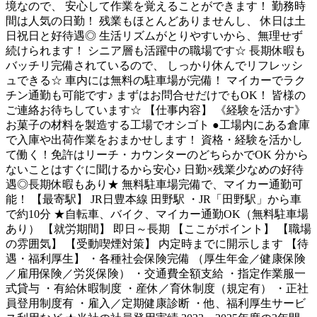
境なので、 安心して作業を覚えることができます！ 勤務時
間は人気の日勤！ 残業もほとんどありませんし、 休日は土
日祝日と好待遇◎ 生活リズムがとりやすいから、無理せず
続けられます！ シニア層も活躍中の職場です☆ 長期休暇も
バッチリ完備されているので、 しっかり休んでリフレッシ
ュできる☆ 車内には無料の駐車場が完備！ マイカーでラク
チン通勤も可能です♪ まずはお問合せだけでもOK！ 皆様の
ご連絡お待ちしています☆ 【仕事内容】 《経験を活かす》
お菓子の材料を製造する工場でオシゴト ●工場内にある倉庫
で入庫や出荷作業をおまかせします！ 資格・経験を活かし
て働く！免許はリーチ・カウンターのどちらかでOK 分から
ないことはすぐに聞けるから安心♪ 日勤×残業少なめの好待
遇◎長期休暇もあり★ 無料駐車場完備で、マイカー通勤可
能！ 【最寄駅】 JR日豊本線 田野駅 ・JR「田野駅」から車
で約10分 ★自転車、バイク、マイカー通勤OK（無料駐車場
あり） 【就労期間】 即日～長期 【ここがポイント】 【職場
の雰囲気】 【受動喫煙対策】 内定時までに開示します 【待
遇・福利厚生】 ・各種社会保険完備 （厚生年金／健康保険
／雇用保険／労災保険） ・交通費全額支給 ・指定作業服一
式貸与 ・有給休暇制度 ・産休／育休制度（規定有） ・正社
員登用制度有 ・雇入／定期健康診断 ・他、福利厚生サービ