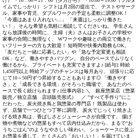
け） ・16：00～21：00（夕方から） ・10:00～19:00（フルタ
イムでしっかり） シフトは月2回の提出で、 テストやサーク
ル、家事や育児、ダブルワークの予定も柔軟に調整OK！
「今週はあまり入れない…」 「来週はしっかり働きた
い！」 そんな希望も気軽に相談してくださいね。 学生さん
なら放課後の時間に、 主婦（夫）さんはお子さんの学校や
家事の合間に無理なく、 Wワークや趣味との両立で働きた
いフリーターの方も大歓迎！ 短時間や扶養内勤務もOK。
「友だちと一緒に応募したい」や「急な予定変更も相談
OK」など、働きやすさバツグン。 自分のペースでムリなく
働けるから、プライベートも充実できますよ♪ [給与]: 時給
1,450円以上 時給アップのチャンスは毎月あり、 頑張りに応
じて10～50円ずつ昇給することもあります◎ 「働きやす
さ」と「成長できる環境」がそろった職場で、 あなたのペ
ースで長く続けられます♪ [仕事内容]: ＼ 銀座惣菜店（惣菜
販売／独立店舗 店頭販売形式） ／ ”すべて手作り”にこ
だわった、炭火焼き鳥と鶏惣菜の専門店！ 既製品は使わ
ず、店舗で一つひとつ丁寧に調理。 炭火でじっくり焼き上
げる焼き鳥は、香ばしさとジューシーさが自慢です。 揚げ
物や煮物などの惣菜もすべて店内仕込みだから、まるで“お
うちごはん”のようなやさしい味わい。 ショーケースに並ぶ
お惣菜を通して、たくさんの「おいしい！」を届けていま