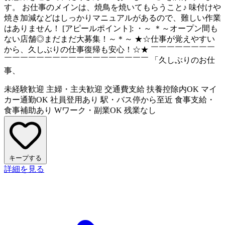
す。 お仕事のメインは、焼鳥を焼いてもらうこと♪ 味付けや
焼き加減などはしっかりマニュアルがあるので、難しい作業
はありません！ [アピールポイント]: ・～ ＊～オープン間も
ない店舗◎まだまだ大募集！～＊～ ★☆仕事が覚えやすい
から、久しぶりの仕事復帰も安心！☆★ ￣￣￣￣￣￣￣￣
￣￣￣￣￣￣￣￣￣￣￣￣￣￣￣￣￣￣ 「久しぶりのお仕
事、
未経験歓迎
主婦・主夫歓迎
交通費支給
扶養控除内OK
マイ
カー通勤OK
社員登用あり
駅・バス停から至近
食事支給・
食事補助あり
Wワーク・副業OK
残業なし
キープする
詳細を見る