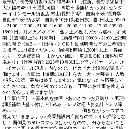
最寄駅]: 長野県須坂市大字福島480-1 【住所】長野県須坂市
大字福島480-1 車通勤可能！ ※駐車場無料 からあげセンタ
ー イオンモール須坂店 村山(長野県)駅 自動車5分/長野駅
自動車20分/須坂駅 自動車10分 [勤務日数]: 週2日以上 09:00
～21:00／17:00～21:00／16:00～20:00／11:00～17:00／09:00～
16:00 日／月／火／水／木／金／土／祝 などから選べます 短
期【1週間以上3ヶ月未満】 【勤務時間】09:00～21:00 上記時
間の間で《週2～・1日4h～》OK！ 勤務時間などのご希望は
面接時にご相談ください。 [給与]: 時給 1,200円以上 ・昇給
あり ・交通費支給 ・まかない補助 ・車通勤OK（無料駐車
場あり） [仕事内容]: 2025年10月3日にグランドオープンした
「イオンモール須坂」内なので、 ピカピカで綺麗な環境で
働けます。 今回は【短期STAFF】を大・大・大募集！ 人数
が揃い次第、募集は終了しますので 気になったら応募して
くださいね。 飲食が初めての方も、 丁寧にお仕事を教える
ので安心して働けます◎ --------------------------------------------
【仕事内容】 ・基本的な接客 └あいさつ └お見送り ・調理/
調理補助 └盛り付け └仕込み ・レジ対応 └お会計 └レジ締
め…etc -------------------------------------------- 働きながら一つずつ
覚えていきましょう♪ 商業施設内店舗なのでトイレ掃除もな
し！ 面倒見の良いスタッフばかりなので、 分からないこと
はすぐに聞ける環境です◎ 未経験でも安心して働ける環境