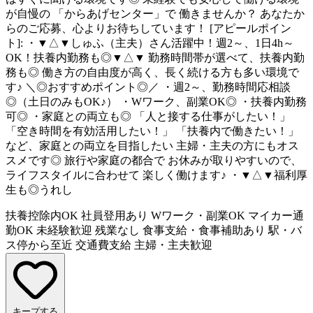
が自慢の 「からあげセンター」で 働きませんか？ あなたか
らのご応募、心よりお待ちしています！ [アピールポイン
ト]: ・▼△▼しゅふ（主夫）さん活躍中！週2～、1日4h～
OK！扶養内勤務も◎▼△▼ 勤務時間帯が選べて、扶養内勤
務も◎ 働き方の自由度が高く、長く続ける方も多い環境で
す♪ ＼◎おすすめポイント◎／ ・週2～、勤務時間応相談
◎（土日のみもOK♪） ・Wワーク、副業OK◎ ・扶養内勤務
可◎ ・家庭との両立も◎ 「人と接する仕事がしたい！」
「空き時間を有効活用したい！」 「扶養内で働きたい！」
など、家庭との両立を目指したい 主婦・主夫の方にもオス
スメです◎ 旅行や家庭の都合で お休みが取りやすいので、
ライフスタイルに合わせて 楽しく働けます♪ ・▼△▼福利厚
生も◎うれし
扶養控除内OK
社員登用あり
Wワーク・副業OK
マイカー通
勤OK
未経験歓迎
残業なし
食事支給・食事補助あり
駅・バ
ス停から至近
交通費支給
主婦・主夫歓迎
キープする