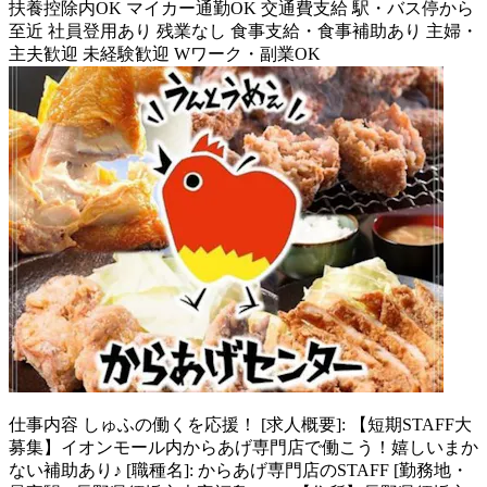
扶養控除内OK
マイカー通勤OK
交通費支給
駅・バス停から
至近
社員登用あり
残業なし
食事支給・食事補助あり
主婦・
主夫歓迎
未経験歓迎
Wワーク・副業OK
仕事内容
しゅふの働くを応援！ [求人概要]: 【短期STAFF大
募集】イオンモール内からあげ専門店で働こう！嬉しいまか
ない補助あり♪ [職種名]: からあげ専門店のSTAFF [勤務地・