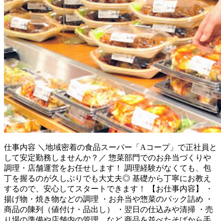
仕事内容
＼地域密着の食品スーパー「Aコープ」で正社員と
して安定勤務しませんか？／ 惣菜部門でのお弁当づくりや
調理・店舗運営をお任せします！ 調理経験がなくても、包
丁を握るのが久しぶりでも大丈夫◎ 基礎から丁寧にお教え
するので、安心してスタートできます！ 【お仕事内容】 ・
揚げ物・焼き物などの調理 ・お弁当や惣菜のパック詰め ・
商品の陳列（値付け・品出し） ・翌日の仕込みや清掃 ・売
り場の準備や店舗内の管理 など 商品を並べたそばから手