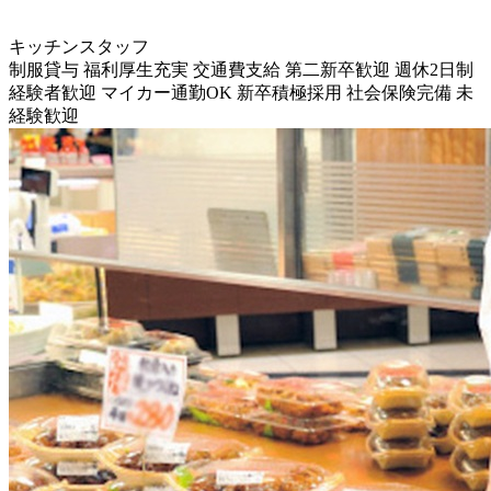
キッチンスタッフ
制服貸与
福利厚生充実
交通費支給
第二新卒歓迎
週休2日制
経験者歓迎
マイカー通勤OK
新卒積極採用
社会保険完備
未
経験歓迎