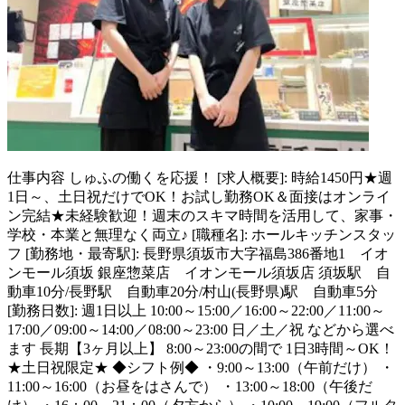
仕事内容
しゅふの働くを応援！ [求人概要]: 時給1450円★週
1日～、土日祝だけでOK！お試し勤務OK＆面接はオンライ
ン完結★未経験歓迎！週末のスキマ時間を活用して、家事・
学校・本業と無理なく両立♪ [職種名]: ホールキッチンスタッ
フ [勤務地・最寄駅]: 長野県須坂市大字福島386番地1 イオ
ンモール須坂 銀座惣菜店 イオンモール須坂店 須坂駅 自
動車10分/長野駅 自動車20分/村山(長野県)駅 自動車5分
[勤務日数]: 週1日以上 10:00～15:00／16:00～22:00／11:00～
17:00／09:00～14:00／08:00～23:00 日／土／祝 などから選べ
ます 長期【3ヶ月以上】 8:00～23:00の間で 1日3時間～OK！
★土日祝限定★ ◆シフト例◆ ・9:00～13:00（午前だけ） ・
11:00～16:00（お昼をはさんで） ・13:00～18:00（午後だ