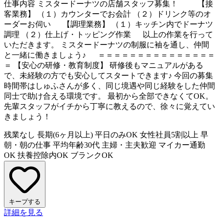
仕事内容
ミスタードーナツの店舗スタッフ募集！ 【接
客業務】 （１）カウンターでお会計 （２）ドリンク等のオ
ーダーお伺い 【調理業務】 （１）キッチン内でドーナツ
調理 （２）仕上げ・トッピング作業 以上の作業を行って
いただきます。 ミスタードーナツの制服に袖を通し、仲間
と一緒に働きましょう♪ ＝＝＝＝＝＝＝＝＝＝＝＝＝＝＝
＝ 【安心の研修・教育制度】 研修後もマニュアルがある
で、未経験の方でも安心してスタートできます♪ 今回の募集
時間帯はしゅふさんが多く、同じ境遇や同じ経験をした仲間
同士で助け合える環境です。 最初から全部できなくてOK。
先輩スタッフがイチから丁寧に教えるので、徐々に覚えてい
きましょう！
残業なし
長期(6ヶ月以上)
平日のみOK
女性社員5割以上
早
朝・朝の仕事
平均年齢30代
主婦・主夫歓迎
マイカー通勤
OK
扶養控除内OK
ブランクOK
キープする
詳細を見る