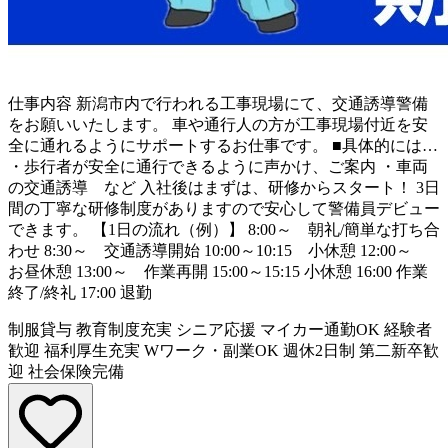
仕事内容
新潟市内で行われる工事現場にて、交通誘導警備
をお願いいたします。 車や通行人の方が工事現場付近を安
全に通れるようにサポートするお仕事です。 ■具体的には…
・歩行者が安全に通行できるように声かけ、ご案内 ・車両
の交通誘導 など 入社後はまずは、研修からスタート！ 3日
間の丁寧な研修制度がありますので安心して警備員デビュー
できます。 【1日の流れ（例）】 8:00～ 朝礼/簡単な打ち合
わせ 8:30～ 交通誘導開始 10:00～10:15 小休憩 12:00～
お昼休憩 13:00～ 作業再開 15:00～15:15 小休憩 16:00 作業
終了/終礼 17:00 退勤
制服貸与
教育制度充実
シニア応援
マイカー通勤OK
経験者
歓迎
福利厚生充実
Wワーク・副業OK
週休2日制
第二新卒歓
迎
社会保険完備