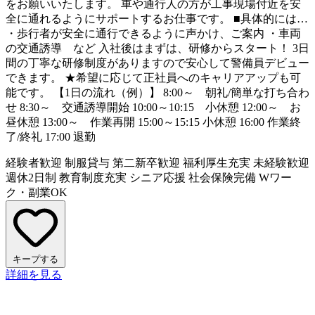
をお願いいたします。 車や通行人の方が工事現場付近を安
全に通れるようにサポートするお仕事です。 ■具体的には…
・歩行者が安全に通行できるように声かけ、ご案内 ・車両
の交通誘導 など 入社後はまずは、研修からスタート！ 3日
間の丁寧な研修制度がありますので安心して警備員デビュー
できます。 ★希望に応じて正社員へのキャリアアップも可
能です。 【1日の流れ（例）】 8:00～ 朝礼/簡単な打ち合わ
せ 8:30～ 交通誘導開始 10:00～10:15 小休憩 12:00～ お
昼休憩 13:00～ 作業再開 15:00～15:15 小休憩 16:00 作業終
了/終礼 17:00 退勤
経験者歓迎
制服貸与
第二新卒歓迎
福利厚生充実
未経験歓迎
週休2日制
教育制度充実
シニア応援
社会保険完備
Wワー
ク・副業OK
キープする
詳細を見る