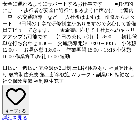
安全に通れるようにサポートするお仕事です。 ■具体的
には… ・歩行者が安全に通行できるように声かけ、ご案内
・車両の交通誘導 など 入社後はまずは、研修からスタ
ート！ 3日間の丁寧な研修制度がありますので安心して警備
員デビューできます。 ★希望に応じて正社員へのキャリ
アアップも可能です。 【1日の流れ（例）】 8:00～ 朝礼/簡
単な打ち合わせ 8:30～ 交通誘導開始 10:00～10:15 小休憩
12:00～ お昼休憩 13:00～ 作業再開 15:00～15:15 小休憩
16:00 作業終了/終礼 17:00 退勤
日払い・週払い
完全週休2日制
土日祝休みあり
社員登用あ
り
教育制度充実
第二新卒歓迎
Wワーク・副業OK
転勤なし
社会保険完備
福利厚生充実
キープする
詳細を見る