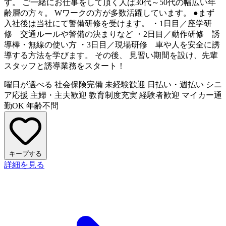
す。 ご一緒にお仕事をして頂く人は30代～50代の幅広い年
齢層の方々。 Wワークの方が多数活躍しています。 ●まず
入社後は当社にて警備研修を受けます。 ・1日目／座学研
修 交通ルールや警備の決まりなど ・2日目／動作研修 誘
導棒・無線の使い方 ・3日目／現場研修 車や人を安全に誘
導する方法を学びます。 その後、 見習い期間を設け、先輩
スタッフと誘導業務をスタート！
曜日が選べる
社会保険完備
未経験歓迎
日払い・週払い
シニ
ア応援
主婦・主夫歓迎
教育制度充実
経験者歓迎
マイカー通
勤OK
年齢不問
キープする
詳細を見る