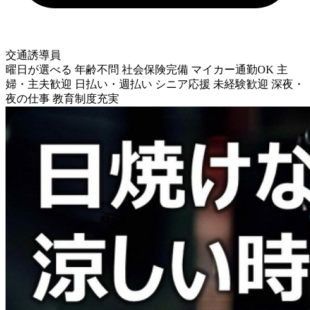
交通誘導員
曜日が選べる
年齢不問
社会保険完備
マイカー通勤OK
主
婦・主夫歓迎
日払い・週払い
シニア応援
未経験歓迎
深夜・
夜の仕事
教育制度充実