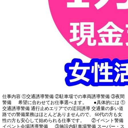
仕事内容
①交通誘導警備 ②駐車場での車両誘導警備 ③夜間
警備 希望に合わせてお仕事選べます。 ●具体的には ①
交通誘導警備 通行止めエリアでの迂回誘導 交通量の多い道
路での警備業務はほとんどありませんので、 60代の方も女
性の方も安心して始められる仕事です。 ②イベント警備
イベント会場誘導警備 ③施設内駐車場警備 スーパー・ス