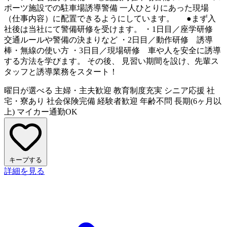
ポーツ施設での駐車場誘導警備 一人ひとりにあった現場
（仕事内容）に配置できるようにしています。 ●まず入
社後は当社にて警備研修を受けます。 ・1日目／座学研修
交通ルールや警備の決まりなど ・2日目／動作研修 誘導
棒・無線の使い方 ・3日目／現場研修 車や人を安全に誘導
する方法を学びます。 その後、 見習い期間を設け、先輩ス
タッフと誘導業務をスタート！
曜日が選べる
主婦・主夫歓迎
教育制度充実
シニア応援
社
宅・寮あり
社会保険完備
経験者歓迎
年齢不問
長期(6ヶ月以
上)
マイカー通勤OK
キープする
詳細を見る