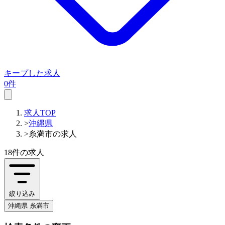
キープした求人
0件
求人TOP
>
沖縄県
>
糸満市の求人
18件
の求人
絞り込み
沖縄県 糸満市