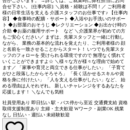
合がございます。 →詳しくは、ご就業時に弊社担当にお問
合せ下さい。 [仕事内容]: ＼資格・経験は不問！／ ご利用者
様の日常生活を支える 介護スタッフのお仕事です♪ 【仕事内
容】 ◆食事時の配膳・サポート ◆入浴やお手洗いのサポー
ト ◆お部屋のおそうじ ◆レクリエーション ◆お出かけ時の
介助 ◆お薬の服用サポート など ＼介護業界が初めての方
もご安心ください／ まずは、先輩スタッフと一緒に行動し
ながら、 業務の基本的な流れを覚えたり、ご利用者様の 顔
と名前を一致させることからスタート！ いつでも先輩スタ
ッフのフォローを 受けられる環境ですので 無理なく慣れて
いくことができますよ☆ ＼様々な方が様々な理由で始めて
ます／ 「家事や育児と両立できる仕事がしたい」 「子育て
がひと段落したからそろそろ」 「長く活かせるスキルや資
格を身に付けたい」 「人を支える仕事がしたい」など、 始
める理由は人それぞれ。 新しいチャレンジをするあなたを
応援します！ ＼なんでも気軽
社員登用あり
即日払い
駅・バス停から至近
交通費支給
資格
取得支援制度あり
主婦・主夫歓迎
Wワーク・副業OK
残業
なし
日払い・週払い
未経験歓迎