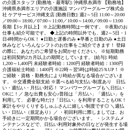
の介護スタッフ [勤務地・最寄駅]: 沖縄県糸満市 【勤務地】
沖縄県糸満市エリアの介護施設 マンパワーグループ株式会
社 ケアサービス沖縄支店 [勤務日数]: 週2～5日 11:00～20:00
／09:00～18:00／07:00～11:00／10:00～14:00／09:00～13:00
長期【3ヶ月以上】 ※上記勤務時間は一例です。 ※夜勤のお
仕事も紹介可能です。 ◆上記の時間以外でも、週2～5日・1
日4時間からOK！ ●日勤と遅番のみ ●早番と日勤のみ ●土日
休みなど いろんなシフトのお仕事をご紹介できます！ 登録
の際に、あなたのご希望をお聞かせください。 ※短期勤務
は初回契約2カ月以上の期間としています。 [給与]: 時給
1,200～1,400円 未経験者時給：1200円 経験者時給：1300円
介護福祉士時給：1400円 ※22時～翌5時は時給25％UP！ ※
ご経験・資格・勤務先により時給が異なる場合がございま
す。 ※交通費全額支給 ※選べる給与支払い制度あり 日払
い・週払い・月払い対応！ マンパワーグループも＼日払い
OKに！／ 急な出費も安心♪普段は「月払い」「週払い」を
利用して、 必要な時だけ「日払い」を利用することもOK！
家計をやりくりするしゅふさんに嬉しい制度です◎ ＼週払
い・日払い（規定あり）／ ・初回利用に際しましては、お
手続きに一定期間かかる場合がございます。 ・システムメ
ンテナンスなどで、日払い利用対象外の日などが発生する場