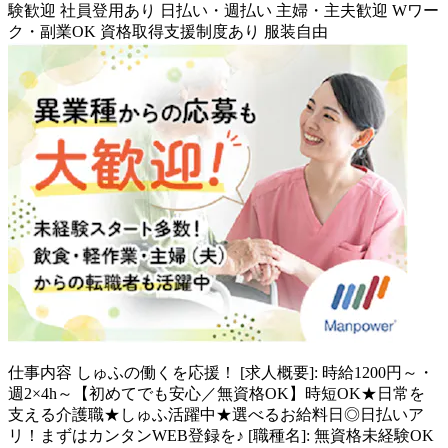
験歓迎
社員登用あり
日払い・週払い
主婦・主夫歓迎
Wワー
ク・副業OK
資格取得支援制度あり
服装自由
仕事内容
しゅふの働くを応援！ [求人概要]: 時給1200円～・
週2×4h～【初めてでも安心／無資格OK】時短OK★日常を
支える介護職★しゅふ活躍中★選べるお給料日◎日払いア
リ！まずはカンタンWEB登録を♪ [職種名]: 無資格未経験OK