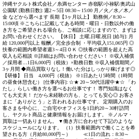
沖縄ヤクルト株式会社／糸満センター 赤嶺駅/小禄駅/奥武山
公園駅 [勤務日数]: 週2～5日 08:30～15:00 月／火／水／木／
金 などから選べます 長期【3ヶ月以上】 勤務例／8:30～
15:00頃 ※こちらに記載してある時間・曜日・日数以外の働
き方をご希望される場合も、ご相談に応じますので、まずは
お問い合わせください。 【休日】 土曜,日曜,祝日 [給与]: 月
給 120,000円以上 報酬／完全歩合制 ・平均収入151,065円 ◎
扶養の範囲内希望者週3～4日ＯＫ ◎扶養の範囲を超えた高
収入も応相談 ※詳細はお問い合わせください！ ※収入補償
／採用者…1日6,000円（税抜）×勤務日数 ※収入補償期間／
3ヶ月間 ◆商品買取りなし！働いた分はしっかり稼げます◎
【研修】 日当 4,000円（税抜） ※1日あたり5時間（1時間
の昼食休憩含む） [仕事内容]: ☆★ 20～50代活躍中★☆ 「わ
たし」らしい働き方を選べるお仕事です！ 専門知識はなく
ても大丈夫！ だから未経験の方も、とっても安心◎ お客さ
まに「ありがとう」と言われるお仕事です。 定期購入のお
客さまを中心に、ご自宅やオフィスを1日約20～30軒訪問
し、ヤクルト商品と健康情報をお届けします。 ※ノルマ・
買取は一切ありません。 ▼働き方に合わせて下記のような
スケジュールになります。 （1）扶養範囲内で働くことを希
望される方（月給80,000円～） ≪1日の流れ：8:30～