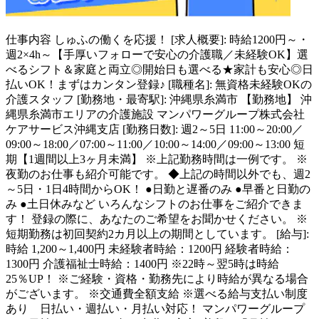
仕事内容
しゅふの働くを応援！ [求人概要]: 時給1200円～・
週2×4h～【手厚いフォローで安心の介護職／未経験OK】選
べるシフト＆家庭と両立◎開始日も選べる★家計も安心◎日
払いOK！まずはカンタン登録♪ [職種名]: 無資格未経験OKの
介護スタッフ [勤務地・最寄駅]: 沖縄県糸満市 【勤務地】 沖
縄県糸満市エリアの介護施設 マンパワーグループ株式会社
ケアサービス沖縄支店 [勤務日数]: 週2～5日 11:00～20:00／
09:00～18:00／07:00～11:00／10:00～14:00／09:00～13:00 短
期【1週間以上3ヶ月未満】 ※上記勤務時間は一例です。 ※
夜勤のお仕事も紹介可能です。 ◆上記の時間以外でも、週2
～5日・1日4時間からOK！ ●日勤と遅番のみ ●早番と日勤の
み ●土日休みなど いろんなシフトのお仕事をご紹介できま
す！ 登録の際に、あなたのご希望をお聞かせください。 ※
短期勤務は初回契約2カ月以上の期間としています。 [給与]:
時給 1,200～1,400円 未経験者時給：1200円 経験者時給：
1300円 介護福祉士時給：1400円 ※22時～翌5時は時給
25％UP！ ※ご経験・資格・勤務先により時給が異なる場合
がございます。 ※交通費全額支給 ※選べる給与支払い制度
あり 日払い・週払い・月払い対応！ マンパワーグループ