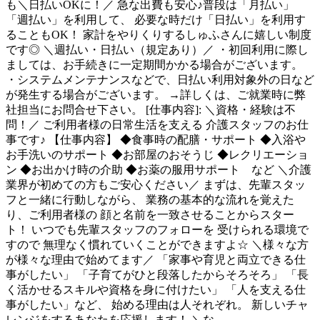
も＼日払いOKに！／ 急な出費も安心♪普段は「月払い」
「週払い」を利用して、 必要な時だけ「日払い」を利用す
ることもOK！ 家計をやりくりするしゅふさんに嬉しい制度
です◎ ＼週払い・日払い（規定あり）／ ・初回利用に際し
ましては、お手続きに一定期間かかる場合がございます。
・システムメンテナンスなどで、日払い利用対象外の日など
が発生する場合がございます。 →詳しくは、ご就業時に弊
社担当にお問合せ下さい。 [仕事内容]: ＼資格・経験は不
問！／ ご利用者様の日常生活を支える 介護スタッフのお仕
事です♪ 【仕事内容】 ◆食事時の配膳・サポート ◆入浴や
お手洗いのサポート ◆お部屋のおそうじ ◆レクリエーショ
ン ◆お出かけ時の介助 ◆お薬の服用サポート など ＼介護
業界が初めての方もご安心ください／ まずは、先輩スタッ
フと一緒に行動しながら、 業務の基本的な流れを覚えた
り、ご利用者様の 顔と名前を一致させることからスター
ト！ いつでも先輩スタッフのフォローを 受けられる環境で
すので 無理なく慣れていくことができますよ☆ ＼様々な方
が様々な理由で始めてます／ 「家事や育児と両立できる仕
事がしたい」 「子育てがひと段落したからそろそろ」 「長
く活かせるスキルや資格を身に付けたい」 「人を支える仕
事がしたい」など、 始める理由は人それぞれ。 新しいチャ
レンジをするあなたを応援します！ ＼な