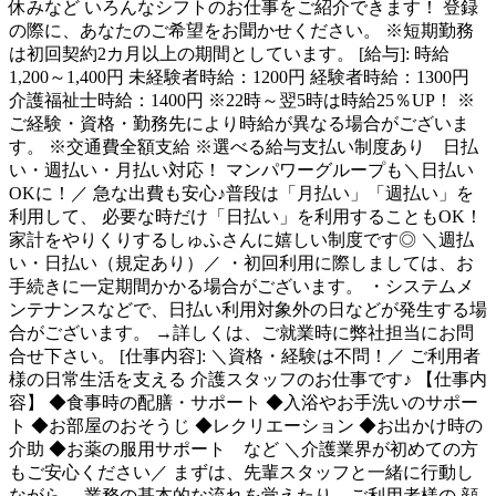
休みなど いろんなシフトのお仕事をご紹介できます！ 登録
の際に、あなたのご希望をお聞かせください。 ※短期勤務
は初回契約2カ月以上の期間としています。 [給与]: 時給
1,200～1,400円 未経験者時給：1200円 経験者時給：1300円
介護福祉士時給：1400円 ※22時～翌5時は時給25％UP！ ※
ご経験・資格・勤務先により時給が異なる場合がございま
す。 ※交通費全額支給 ※選べる給与支払い制度あり 日払
い・週払い・月払い対応！ マンパワーグループも＼日払い
OKに！／ 急な出費も安心♪普段は「月払い」「週払い」を
利用して、 必要な時だけ「日払い」を利用することもOK！
家計をやりくりするしゅふさんに嬉しい制度です◎ ＼週払
い・日払い（規定あり）／ ・初回利用に際しましては、お
手続きに一定期間かかる場合がございます。 ・システムメ
ンテナンスなどで、日払い利用対象外の日などが発生する場
合がございます。 →詳しくは、ご就業時に弊社担当にお問
合せ下さい。 [仕事内容]: ＼資格・経験は不問！／ ご利用者
様の日常生活を支える 介護スタッフのお仕事です♪ 【仕事内
容】 ◆食事時の配膳・サポート ◆入浴やお手洗いのサポー
ト ◆お部屋のおそうじ ◆レクリエーション ◆お出かけ時の
介助 ◆お薬の服用サポート など ＼介護業界が初めての方
もご安心ください／ まずは、先輩スタッフと一緒に行動し
ながら、 業務の基本的な流れを覚えたり、ご利用者様の 顔