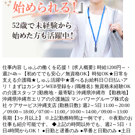
仕事内容
しゅふの働くを応援！ [求人概要]: 時給1200円～・
週2×4h～【初めてでも安心／無資格OK】時短OK★日常を
支える介護職★しゅふ活躍中★選べるお給料日◎日払いア
リ！まずはカンタンWEB登録を♪ [職種名]: 無資格未経験OK
の介護スタッフ [勤務地・最寄駅]: 沖縄県沖縄市 【勤務地】
沖縄県沖縄市エリアの介護施設 マンパワーグループ株式会
社 ケアサービス沖縄支店 [勤務日数]: 週2～5日 11:00～20:00
／09:00～18:00／07:00～11:00／10:00～14:00／09:00～13:00
長期【3ヶ月以上】 ※上記勤務時間は一例です。 ※夜勤のお
仕事も紹介可能です。 ◆上記の時間以外でも、週2～5日・1
日4時間からOK！ ●日勤と遅番のみ ●早番と日勤のみ ●土日