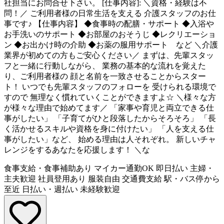
社担当にお問合せ下さい。 [仕事内容]: ＼資格・経験は不
問！／ ご利用者様の日常生活を支える 介護スタッフのお仕
事です♪ 【仕事内容】 ◆食事時の配膳・サポート ◆入浴や
お手洗いのサポート ◆お部屋のおそうじ ◆レクリエーショ
ン ◆お出かけ時の介助 ◆お薬の服用サポート など ＼介護
業界が初めての方もご安心ください／ まずは、先輩スタッ
フと一緒に行動しながら、 業務の基本的な流れを覚えた
り、ご利用者様の 顔と名前を一致させることからスター
ト！ いつでも先輩スタッフのフォローを 受けられる環境で
すので 無理なく慣れていくことができますよ☆ ＼様々な方
が様々な理由で始めてます／ 「家事や育児と両立できる仕
事がしたい」 「子育てがひと段落したからそろそろ」 「長
く活かせるスキルや資格を身に付けたい」 「人を支える仕
事がしたい」など、 始める理由は人それぞれ。 新しいチャ
レンジをするあなたを応援します！ ＼な
食事支給・食事補助あり
マイカー通勤OK
即日払い
主婦・
主夫歓迎
社員登用あり
服装自由
交通費支給
駅・バス停から
至近
日払い・週払い
未経験歓迎