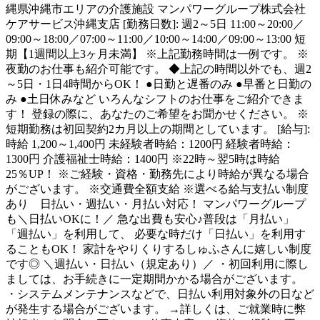
縄県沖縄市エリアの介護施設 マンパワーグループ株式会社
ケアサービス沖縄支店 [勤務日数]: 週2～5日 11:00～20:00／
09:00～18:00／07:00～11:00／10:00～14:00／09:00～13:00 短
期【1週間以上3ヶ月未満】 ※上記勤務時間は一例です。 ※
夜勤のお仕事も紹介可能です。 ◆上記の時間以外でも、週2
～5日・1日4時間からOK！ ●日勤と遅番のみ ●早番と日勤の
み ●土日休みなど いろんなシフトのお仕事をご紹介できま
す！ 登録の際に、あなたのご希望をお聞かせください。 ※
短期勤務は初回契約2カ月以上の期間としています。 [給与]:
時給 1,200～1,400円 未経験者時給：1200円 経験者時給：
1300円 介護福祉士時給：1400円 ※22時～翌5時は時給
25％UP！ ※ご経験・資格・勤務先により時給が異なる場合
がございます。 ※交通費全額支給 ※選べる給与支払い制度
あり 日払い・週払い・月払い対応！ マンパワーグループ
も＼日払いOKに！／ 急な出費も安心♪普段は「月払い」
「週払い」を利用して、 必要な時だけ「日払い」を利用す
ることもOK！ 家計をやりくりするしゅふさんに嬉しい制度
です◎ ＼週払い・日払い（規定あり）／ ・初回利用に際し
ましては、お手続きに一定期間かかる場合がございます。
・システムメンテナンスなどで、日払い利用対象外の日など
が発生する場合がございます。 →詳しくは、ご就業時に弊