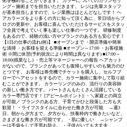
術を極めることができます。 カラーについてのカウンセリ
ング～施術までを担当いただきます。 レジは先輩スタッフ
が基本担当しますので、レジ業務はほとんどなしです！ ヘ
アカラーズをより多くの方に知って頂く為に、常日頃からブ
ログの更新や、お客様に喜んでいただけるサービスをスタッ
フ全員で考えていく事も楽しい仕事の一つです。 研修制度
もあるので、経験の浅い方やブランクのある方も安心です！
【1日の仕事の流れ(例)】 ■オープンまで ・開店準備や簡単
な清掃 ・お客様を迎える準備 ■オープン～17:00 ・お客様施
術 ※間に休憩(予約状況により時間は異なります) ■17:00～
18:00(残業なし) ・売上等マネージャーへの報告 ヘアカット
がないので、ブランクがあっても復帰しやすいのも魅力のひ
とつです。 お客様は券売機でチケットを購入し、セルフブ
ローでヘアセットをするので、カラー施術に集中して取り組
むことができます。 カラーリングのみの、流行りの美容師
の新しい働き方です。 パートさんもたくさん活躍している
カラー専門店です！ [アピールポイント]: ・＼家庭との両立
が可能／ ブランクのある方、子育てがひと段落した方も大
歓迎！ ・ライフスタイルに合わせた働き方が可能 →週3
日、朝から夕方まで、夕方から、扶養枠内で働きたいなど、
さまざまな働き方が可能です。 ・肌に優しい →シャンプ
ーは手袋をして手荒れ防止。 ・子供がいても大丈夫