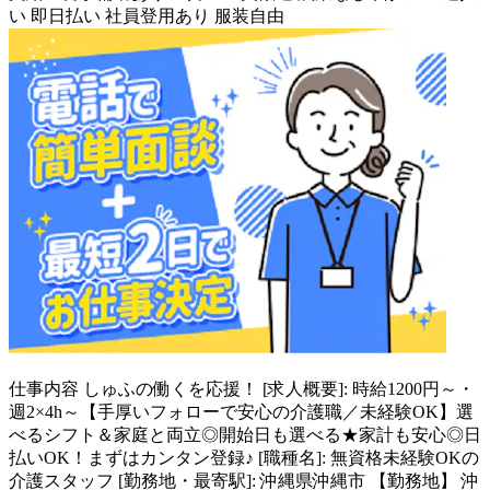
い
即日払い
社員登用あり
服装自由
仕事内容
しゅふの働くを応援！ [求人概要]: 時給1200円～・
週2×4h～【手厚いフォローで安心の介護職／未経験OK】選
べるシフト＆家庭と両立◎開始日も選べる★家計も安心◎日
払いOK！まずはカンタン登録♪ [職種名]: 無資格未経験OKの
介護スタッフ [勤務地・最寄駅]: 沖縄県沖縄市 【勤務地】 沖