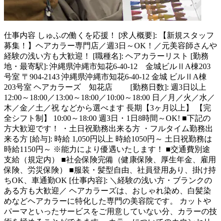
仕事内容
しゅふの働くを応援！ [求人概要]: 【新規スタッフ
募集！】ヘアカラー専門店／週3日～OK！／元美容師さんや
経験の浅い方も大歓迎！ [職種名]: ヘアカラーリスト [勤務
地・最寄駅]: 沖縄県沖縄市知花6-40-12 金城ビルⅡA棟203
号室 〒904-2143 沖縄県沖縄市知花6-40-12 金城 ビルⅡA棟
203号室 ヘアカラーズ 知花店 [勤務日数]: 週3日以上
12:00～18:00／13:00～18:00／10:00～18:00 日／月／火／水／
木／金／土／祝 などから選べます 長期【3ヶ月以上】 【完
全シフト制】 10:00～18:00 週3日・1日8時間～OK! ■下記の
方大歓迎です！ ・土日祝勤務出来る方 ・フルタイム勤務出
来る方 [給与]: 時給 1,050円以上 時給1050円～ 土日祝勤務は
時給1150円～ ※能力により優遇いたします！ ■交通費別途
支給（規定内） ■社会保険完備（健康保険、厚生年金、雇用
保険、労災保険） ■服装・髪型自由、社員登用あり、掛け持
ちOK、車通勤OK [仕事内容]: ＼経験の浅い方・ブランクの
ある方も大歓迎／ ヘアカラーズは、おしゃれ染め、白髪染
めなどヘアカラーに特化した専門の美容院です。 カットや
パーマといったサービスをご用意していない分、カラーの技