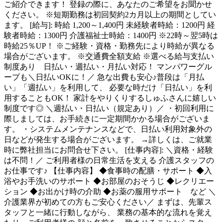
ご紹介できます！ 登録の際に、あなたのご希望をお聞かせ
ください。 ※短期勤務は初回契約2カ月以上の期間としてい
ます。 [給与]: 時給 1,200～1,400円 未経験者時給：1200円 経
験者時給：1300円 介護福祉士時給：1400円 ※22時～翌5時は
時給25％UP！ ※ご経験・資格・勤務先により時給が異なる
場合がございます。 ※交通費全額支給 ※選べる給与支払い
制度あり 日払い・週払い・月払い対応！ マンパワーグル
ープも＼日払いOKに！／ 急な出費も安心♪普段は「月払
い」「週払い」を利用して、 必要な時だけ「日払い」を利
用することもOK！ 家計をやりくりするしゅふさんに嬉しい
制度です◎ ＼週払い・日払い（規定あり）／ ・初回利用に
際しましては、お手続きに一定期間かかる場合がございま
す。 ・システムメンテナンスなどで、日払い利用対象外の
日などが発生する場合がございます。 →詳しくは、ご就業
時に弊社担当にお問合せ下さい。 [仕事内容]: ＼資格・経験
は不問！／ ご利用者様の日常生活を支える 介護スタッフの
お仕事です♪ 【仕事内容】 ◆食事時の配膳・サポート ◆入
浴やお手洗いのサポート ◆お部屋のおそうじ ◆レクリエー
ション ◆お出かけ時の介助 ◆お薬の服用サポート など ＼
介護業界が初めての方もご安心ください／ まずは、先輩ス
タッフと一緒に行動しながら、 業務の基本的な流れを覚え