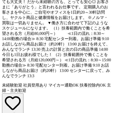
ても大丈夫！ だから未経験の方も、とっても安心◎ お客さ
まに「ありがとう」と言われるお仕事です。 定期購入のお
客さまを中心に、ご自宅やオフィスを1日約20～30軒訪問
し、ヤクルト商品と健康情報をお届けします。 ※ノルマ・
買取は一切ありません。 ▼働き方に合わせて下記のような
スケジュールになります。 （1）扶養範囲内で働くことを希
望される方（月給80,000円～） ≪1日の流れ：8:30～
14:00勤務の場合≫ 8:30 宅配センター到着。お届け準備 9:10
お話しながら商品お届け（約20軒） 13:00 お届けを終えて、
みんなでランチ 13:30 売上の計算と次の日の商品準備 14:00
今日も1日お疲れ様でした！ （2）扶養範囲外で働くことを
希望される方（月給120,000円～） ≪1日の流れ：8:30～15:00
勤務の場合≫ 8:30 宅配センター到着。お届け準備 9:10 お話
しながら商品お届け（約20軒） 13:00 センターに戻って、み
んなでランチ 13:3
未経験歓迎
社員登用あり
マイカー通勤OK
扶養控除内OK
主
婦・主夫歓迎