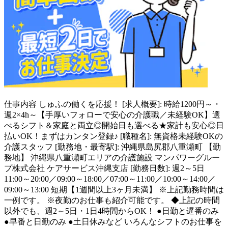
仕事内容
しゅふの働くを応援！ [求人概要]: 時給1200円～・
週2×4h～【手厚いフォローで安心の介護職／未経験OK】選
べるシフト＆家庭と両立◎開始日も選べる★家計も安心◎日
払いOK！まずはカンタン登録♪ [職種名]: 無資格未経験OKの
介護スタッフ [勤務地・最寄駅]: 沖縄県島尻郡八重瀬町 【勤
務地】 沖縄県八重瀬町エリアの介護施設 マンパワーグルー
プ株式会社 ケアサービス沖縄支店 [勤務日数]: 週2～5日
11:00～20:00／09:00～18:00／07:00～11:00／10:00～14:00／
09:00～13:00 短期【1週間以上3ヶ月未満】 ※上記勤務時間は
一例です。 ※夜勤のお仕事も紹介可能です。 ◆上記の時間
以外でも、週2～5日・1日4時間からOK！ ●日勤と遅番のみ
●早番と日勤のみ ●土日休みなど いろんなシフトのお仕事を