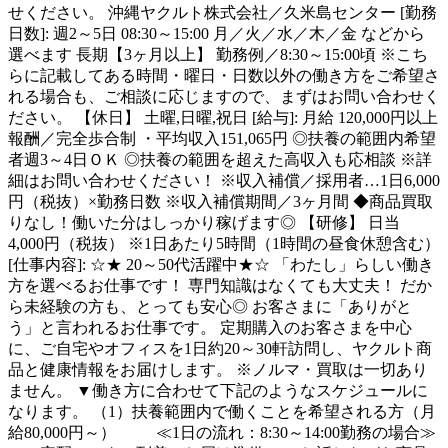
せください。 沖縄ヤクルト株式会社／久米島センター [勤務
日数]: 週2～5日 08:30～15:00 月／火／水／木／金 などから
選べます 長期【3ヶ月以上】 勤務例／8:30～15:00頃 ※こち
らに記載してある時間・曜日・日数以外の働き方をご希望さ
れる場合も、ご相談に応じますので、まずはお問い合わせく
ださい。 【休日】 土曜,日曜,祝日 [給与]: 月給 120,000円以上
報酬／完全歩合制 ・平均収入151,065円 ◎扶養の範囲内希望
者週3～4日ＯＫ ◎扶養の範囲を超えた高収入も応相談 ※詳
細はお問い合わせください！ ※収入補償／採用者…1日6,000
円（税抜）×勤務日数 ※収入補償期間／3ヶ月間 ◆商品買取
りなし！働いた分はしっかり稼げます◎ 【研修】 日当
4,000円（税抜） ※1日あたり5時間（1時間の昼食休憩含む）
[仕事内容]: ☆★ 20～50代活躍中★☆ 「わたし」らしい働き
方を選べるお仕事です！ 専門知識はなくても大丈夫！ だか
ら未経験の方も、とっても安心◎ お客さまに「ありがと
う」と言われるお仕事です。 定期購入のお客さまを中心
に、ご自宅やオフィスを1日約20～30軒訪問し、ヤクルト商
品と健康情報をお届けします。 ※ノルマ・買取は一切あり
ません。 ▼働き方に合わせて下記のようなスケジュールに
なります。 （1）扶養範囲内で働くことを希望される方（月
給80,000円～） ≪1日の流れ：8:30～14:00勤務の場合≫