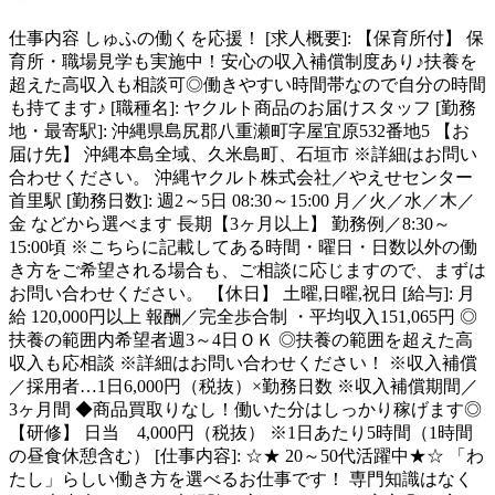
仕事内容
しゅふの働くを応援！ [求人概要]: 【保育所付】 保
育所・職場見学も実施中！安心の収入補償制度あり♪扶養を
超えた高収入も相談可◎働きやすい時間帯なので自分の時間
も持てます♪ [職種名]: ヤクルト商品のお届けスタッフ [勤務
地・最寄駅]: 沖縄県島尻郡八重瀬町字屋宜原532番地5 【お
届け先】 沖縄本島全域、久米島町、石垣市 ※詳細はお問い
合わせください。 沖縄ヤクルト株式会社／やえせセンター
首里駅 [勤務日数]: 週2～5日 08:30～15:00 月／火／水／木／
金 などから選べます 長期【3ヶ月以上】 勤務例／8:30～
15:00頃 ※こちらに記載してある時間・曜日・日数以外の働
き方をご希望される場合も、ご相談に応じますので、まずは
お問い合わせください。 【休日】 土曜,日曜,祝日 [給与]: 月
給 120,000円以上 報酬／完全歩合制 ・平均収入151,065円 ◎
扶養の範囲内希望者週3～4日ＯＫ ◎扶養の範囲を超えた高
収入も応相談 ※詳細はお問い合わせください！ ※収入補償
／採用者…1日6,000円（税抜）×勤務日数 ※収入補償期間／
3ヶ月間 ◆商品買取りなし！働いた分はしっかり稼げます◎
【研修】 日当 4,000円（税抜） ※1日あたり5時間（1時間
の昼食休憩含む） [仕事内容]: ☆★ 20～50代活躍中★☆ 「わ
たし」らしい働き方を選べるお仕事です！ 専門知識はなく