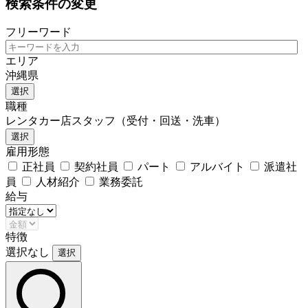
検索条件の変更
フリーワード
エリア
沖縄県
選択
職種
レンタカー店スタッフ（受付・回送・洗車）
選択
雇用形態
正社員
契約社員
パート
アルバイト
派遣社
員
人材紹介
業務委託
給与
特徴
選択なし
選択