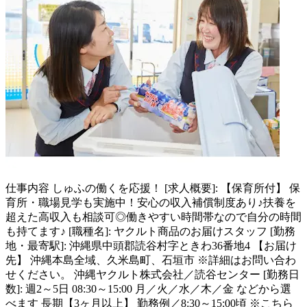
仕事内容
しゅふの働くを応援！ [求人概要]: 【保育所付】 保
育所・職場見学も実施中！安心の収入補償制度あり♪扶養を
超えた高収入も相談可◎働きやすい時間帯なので自分の時間
も持てます♪ [職種名]: ヤクルト商品のお届けスタッフ [勤務
地・最寄駅]: 沖縄県中頭郡読谷村字ときわ36番地4 【お届け
先】 沖縄本島全域、久米島町、石垣市 ※詳細はお問い合わ
せください。 沖縄ヤクルト株式会社／読谷センター [勤務日
数]: 週2～5日 08:30～15:00 月／火／水／木／金 などから選
べます 長期【3ヶ月以上】 勤務例／8:30～15:00頃 ※こちら