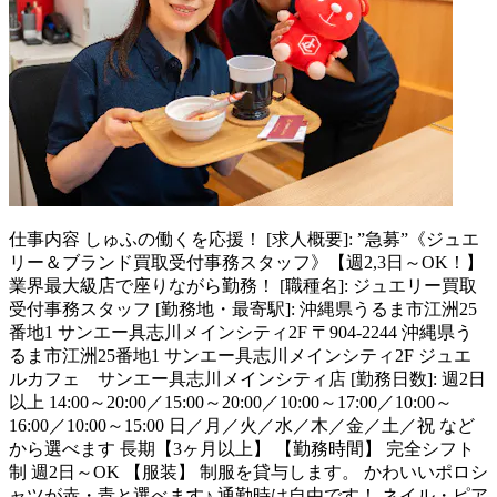
仕事内容
しゅふの働くを応援！ [求人概要]: ”急募”《ジュエ
リー＆ブランド買取受付事務スタッフ》【週2,3日～OK！】
業界最大級店で座りながら勤務！ [職種名]: ジュエリー買取
受付事務スタッフ [勤務地・最寄駅]: 沖縄県うるま市江洲25
番地1 サンエー具志川メインシティ2F 〒904-2244 沖縄県う
るま市江洲25番地1 サンエー具志川メインシティ2F ジュエ
ルカフェ サンエー具志川メインシティ店 [勤務日数]: 週2日
以上 14:00～20:00／15:00～20:00／10:00～17:00／10:00～
16:00／10:00～15:00 日／月／火／水／木／金／土／祝 など
から選べます 長期【3ヶ月以上】 【勤務時間】 完全シフト
制 週2日～OK 【服装】 制服を貸与します。 かわいいポロシ
ャツが赤・青と選べます♪ 通勤時は自由です！ ネイル・ピア