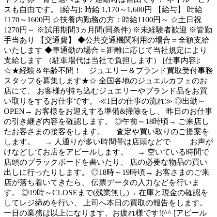
スも自由です。 [給与]: 時給 1,170～1,600円 【給与】 時給
1170～1600円 ☆扶養内勤務の方：時給1100円～ ☆土日祝
1270円～ ※試用期間3ヵ月間(同条件) ※未経験者歓迎 ※皆勤
手当あり 【交通費】 ◆公共交通機関利用の場合＝全額支給
いたします ◆車通勤の場合＝距離に応じて当社規定により
支給します （駐車場代は当社で負担します） [仕事内容]:
☆★経験＆年齢不問！ ジュエリー＆ブランド買取受付事務
スタッフを募集します★☆ 全国各地のジュエルカフェのお
店にて、 お客様が持ち込むジュエリーやブランド品をお買
い取りをするお仕事です。 ≪1日の仕事の流れ≫ ◎出勤～
OPEN→ お客様をお迎えする準備&掃除をし、 昨日のお仕事
の引き継ぎ内容を確認します。 ◎午前～18時頃→ ご来店し
たお客さまの接客をします。 査定や買い取りのご提案を
します。 → 人通りが多い時間帯は店頭などで お声が
けなどしてお店をアピールします。 → 空いている時間で
店頭のブラックボードを書いたり、 店の必要な物品の買い
出しに行ったりします。 ◎18時～19時頃→ お客さまのご来
店が落ち着いてきたら、 伝票データの入力などを行いま
す。 ◎19時～CLOSEまで(残業無し)→ 在庫と現金の確認を
してレジ締めを行い、 上司へ本日の買取の報告をします。
一日の業務は以上になります、お疲れ様です!(^^ [アピール