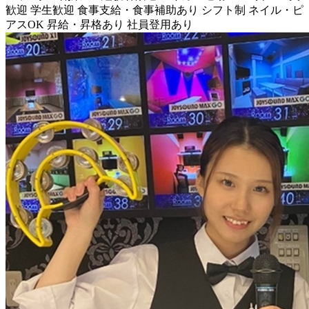
歓迎
学生歓迎
食事支給・食事補助あり
シフト制
ネイル・ピ
アスOK
昇給・昇格あり
社員登用あり