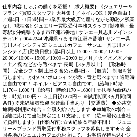
仕事内容
しゅふの働くを応援！ [求人概要]: 《ジュエリー＆
ブランド買取スタッフ》大募集！／ネイルOK！髪色自由！
／週4日・1日5時間～♪業界最大級店で座りながら勤務／残業
なし [職種名]: ジュエリー買取受付事務スタッフ [勤務地・最
寄駅]: 沖縄県うるま市江洲25番地1 サンエー具志川メインシ
ティ2F 〒904-2244 沖縄県うるま市江洲25番地1 サンエー具
志川メインシティ2F ジュエルカフェ サンエー具志川メイ
ンシティ店 [勤務日数]: 週4日以上 15:00～20:00／12:00～
20:00／10:00～15:00／10:00～20:00 日／月／火／水／木／金
／土／祝 などから選べます 長期【3ヶ月以上】 【勤務時
間】 完全シフト制 土日を含めた週4日～ 【服装】 制服を貸
与します。 かわいいポロシャツが赤・青と選べます♪ 通勤時
は自由です！ ネイル・ピアスも自由です。 [給与]: 時給
1,170～1,600円 【給与】 時給1170～1600円 ☆扶養内勤務の
方：時給1100円～ ☆土日祝1270円～ ※試用期間3ヵ月間(同
条件) ※未経験者歓迎 ※皆勤手当あり 【交通費】 ◆公共交
通機関利用の場合＝全額支給いたします ◆車通勤の場合＝
距離に応じて当社規定により支給します （駐車場代は当社
で負担します） [仕事内容]: ☆★経験＆年齢不問！ ジュエ
リー＆ブランド買取受付事務スタッフを募集します★☆ 全
国各地のジュエルカフェのお店にて、 お客様が持ち込むジ