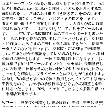
ュエリーやブランド品をお買い取りをするお仕事です。 ≪1
日の仕事の流れ≫ ◎出勤～OPEN→ お客様をお迎えする準
備&掃除をし、 昨日のお仕事の引き継ぎ内容を確認します。
◎午前～18時頃→ ご来店したお客さまの接客をします。
査定や買い取りのご提案をします。 → 人通りが多い時間
帯は店頭などで お声がけなどしてお店をアピールしま
す。 → 空いている時間で店頭のブラックボードを書いた
り、 店の必要な物品の買い出しに行ったりします。 ◎18時
～19時頃→ お客さまのご来店が落ち着いてきたら、 伝票デ
ータの入力などを行います。 ◎19時～CLOSEまで(残業無
し)→ 在庫と現金の確認をしてレジ締めを行い、 上司へ本日
の買取の報告をします。 一日の業務は以上になります、お
疲れ様です!(^^ [アピールポイント]: ・☆★週4～長期勤務し
たい方歓迎 土日曜を含めた週4日からOK！ 扶養内お休みも
しっかりと確保し、プライベートと両立しながら働けますよ
◎ 座りでの業務が多いので体の負担も少なく♪ シフトは自己
申告制なので、お子様の学校行事などで お休み調整も柔軟
に対応いたします。 20代～の子育てしゅふさん多数在籍中♪
・未経験歓迎☆サポ
Wワーク・副業OK
残業なし
未経験歓迎
主婦・主夫歓迎
交