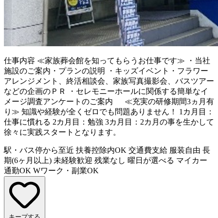
仕事内容
≪家族葬会館を知ってもらうお仕事です≫ ・当社
施設のご案内・プランの説明 ・キッズイベント・フラワー
アレンジメント、終活相談会、家族写真撮影会、バスツアー
などの企画のＰＲ ・セレモニーホールに関係する簡単なイ
メージ調査アンケートのご案内 ≪充実の研修期間3ヵ月有
り≫ 知識や経験が全くゼロでも問題ありません！ 1カ月目：
仕事に慣れる 2カ月目：勉強 3カ月目：2カ月の事を生かして
徐々に実践スタートとなります。
駅・バス停から至近
扶養控除内OK
交通費支給
服装自由
長
期(6ヶ月以上)
未経験歓迎
残業なし
曜日が選べる
マイカー
通勤OK
Wワーク・副業OK
キープする