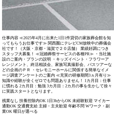
仕事内容
≪2025年4月に出来た1日1件貸切の家族葬会館を知
ってもらうお仕事です≫ 関西圏にテレビCM放映中の葬儀会
社です！（大阪・京都・滋賀で２０店舗） 業績好調につき
スタッフ大募集！ ≪冠婚葬祭サービスの各種PR≫ ・当社施
設のご案内・プランの説明 ・キッズイベント・フラワーア
レンジメント、終活相談会、家族写真撮影会、バスツアーな
どの企画のＰＲ ・セレモニーホールに関係する簡単なイメ
ージ調査アンケートのご案内 ≪充実の研修期間3ヵ月有り≫
知識や経験が全くゼロでも問題ありません！ 1カ月目：仕事
に慣れる 2カ月目：勉強 3カ月目：2カ月の事を生かして徐々
に実践スタートとなります。
残業なし
扶養控除内OK
1日3hからOK
未経験歓迎
マイカー
通勤OK
交通費支給
主婦・主夫歓迎
年齢不問
Wワーク・副
業OK
曜日が選べる