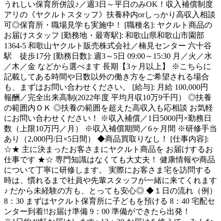
うれしい保育所併設♪／週3日～平日のみOK！収入補償制度
アリの《ヤクルトスタッフ》扶養枠内orしっかり高収入相談
可◎保育所・職場見学も実施中！ [職種名]: ヤクルト商品の
お届けスタッフ [勤務地・最寄駅]: 和歌山県和歌山市園部
1364-5 和歌山ヤクルト販売株式会社／楠見センター 六十谷
駅 徒歩17分 [勤務日数]: 週3～5日 09:00～15:30 月／火／水
／木／金 などから選べます 長期【3ヶ月以上】 ※こちらに
記載してある時間や日数以外の働き方をご希望される場合
も、まずはお問い合わせください。 [給与]: 月給 100,000円
報酬／完全出来高制(2022年度 平均月収10万9千円） ◎扶養
の範囲内ＯＫ ◎扶養の範囲を超えた高収入も応相談 お気軽
にお問い合わせください！ ※収入補償／1日5000円×勤務日
数（上限10万円／月） ※収入補償期間／6ヶ月間 ※研修手当
あり（2,000円/日×5日間） ◆商品買取りなし！ [仕事内容]:
☆★ 主に決まったお客さまにヤクルト商品を お届けするお
仕事です ★☆ 専門知識はなくても大丈夫！ 健康情報や商品
について丁寧に研修します。 実際にお客さま宅を訪問する
時は、慣れるまで社員や先輩スタッフが一緒に来てくれます
♪ だから未経験の方も、とっても安心◎ ◆１日の流れ（例）
8：30 まずはヤクルト保育所に子どもを預ける 8：40 宅配セ
ンター到着!!お届け準備 9：00 準備ができたら出発！