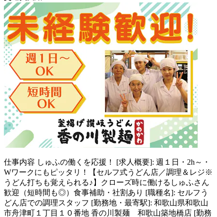
仕事内容
しゅふの働くを応援！ [求人概要]: 週１日・2h～・
Wワークにもピッタリ！【セルフ式うどん店／調理＆レジ※
うどん打ちも覚えられる♪】クローズ時に働けるしゅふさん
歓迎（短時間も◎）食事補助・社割あり [職種名]: セルフう
どん店での調理スタッフ [勤務地・最寄駅]: 和歌山県和歌山
市舟津町１丁目１０番地 香の川製麺 和歌山築地橋店 [勤務