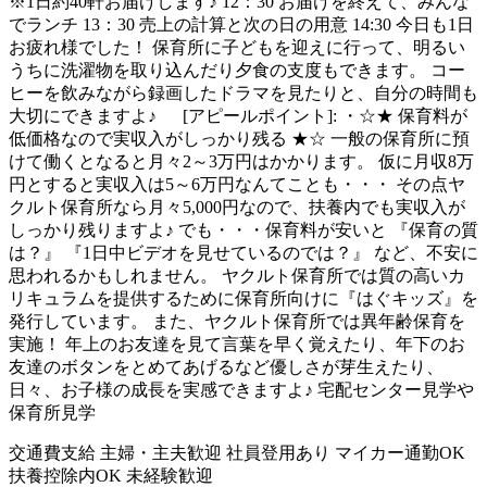
※1日約40軒お届けします♪ 12：30 お届けを終えて、みんな
でランチ 13：30 売上の計算と次の日の用意 14:30 今日も1日
お疲れ様でした！ 保育所に子どもを迎えに行って、明るい
うちに洗濯物を取り込んだり夕食の支度もできます。 コー
ヒーを飲みながら録画したドラマを見たりと、自分の時間も
大切にできますよ♪ [アピールポイント]: ・☆★ 保育料が
低価格なので実収入がしっかり残る ★☆ 一般の保育所に預
けて働くとなると月々2～3万円はかかります。 仮に月収8万
円とすると実収入は5～6万円なんてことも・・・ その点ヤ
クルト保育所なら月々5,000円なので、扶養内でも実収入が
しっかり残りますよ♪ でも・・・保育料が安いと 『保育の質
は？』 『1日中ビデオを見せているのでは？』 など、不安に
思われるかもしれません。 ヤクルト保育所では質の高いカ
リキュラムを提供するために保育所向けに『はぐキッズ』を
発行しています。 また、ヤクルト保育所では異年齢保育を
実施！ 年上のお友達を見て言葉を早く覚えたり、年下のお
友達のボタンをとめてあげるなど優しさが芽生えたり、
日々、お子様の成長を実感できますよ♪ 宅配センター見学や
保育所見学
交通費支給
主婦・主夫歓迎
社員登用あり
マイカー通勤OK
扶養控除内OK
未経験歓迎