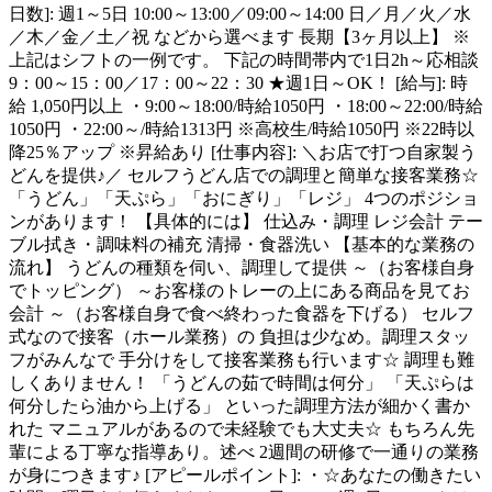
日数]: 週1～5日 10:00～13:00／09:00～14:00 日／月／火／水
／木／金／土／祝 などから選べます 長期【3ヶ月以上】 ※
上記はシフトの一例です。 下記の時間帯内で1日2h～応相談
9：00～15：00／17：00～22：30 ★週1日～OK！ [給与]: 時
給 1,050円以上 ・9:00～18:00/時給1050円 ・18:00～22:00/時給
1050円 ・22:00～/時給1313円 ※高校生/時給1050円 ※22時以
降25％アップ ※昇給あり [仕事内容]: ＼お店で打つ自家製う
どんを提供♪／ セルフうどん店での調理と簡単な接客業務☆
「うどん」「天ぷら」「おにぎり」「レジ」 4つのポジショ
ンがあります！ 【具体的には】 仕込み・調理 レジ会計 テー
ブル拭き・調味料の補充 清掃・食器洗い 【基本的な業務の
流れ】 うどんの種類を伺い、調理して提供 ～（お客様自身
でトッピング） ～お客様のトレーの上にある商品を見てお
会計 ～（お客様自身で食べ終わった食器を下げる） セルフ
式なので接客（ホール業務）の 負担は少なめ。調理スタッ
フがみんなで 手分けをして接客業務も行います☆ 調理も難
しくありません！ 「うどんの茹で時間は何分」 「天ぷらは
何分したら油から上げる」 といった調理方法が細かく書か
れた マニュアルがあるので未経験でも大丈夫☆ もちろん先
輩による丁寧な指導あり。述べ 2週間の研修で一通りの業務
が身につきます♪ [アピールポイント]: ・☆あなたの働きたい