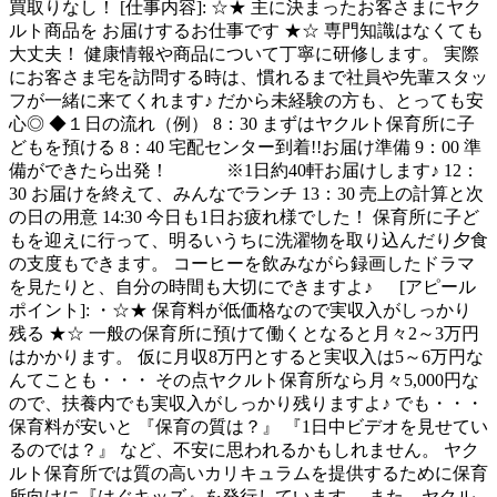
買取りなし！ [仕事内容]: ☆★ 主に決まったお客さまにヤク
ルト商品を お届けするお仕事です ★☆ 専門知識はなくても
大丈夫！ 健康情報や商品について丁寧に研修します。 実際
にお客さま宅を訪問する時は、慣れるまで社員や先輩スタッ
フが一緒に来てくれます♪ だから未経験の方も、とっても安
心◎ ◆１日の流れ（例） 8：30 まずはヤクルト保育所に子
どもを預ける 8：40 宅配センター到着!!お届け準備 9：00 準
備ができたら出発！ ※1日約40軒お届けします♪ 12：
30 お届けを終えて、みんなでランチ 13：30 売上の計算と次
の日の用意 14:30 今日も1日お疲れ様でした！ 保育所に子ど
もを迎えに行って、明るいうちに洗濯物を取り込んだり夕食
の支度もできます。 コーヒーを飲みながら録画したドラマ
を見たりと、自分の時間も大切にできますよ♪ [アピール
ポイント]: ・☆★ 保育料が低価格なので実収入がしっかり
残る ★☆ 一般の保育所に預けて働くとなると月々2～3万円
はかかります。 仮に月収8万円とすると実収入は5～6万円な
んてことも・・・ その点ヤクルト保育所なら月々5,000円な
ので、扶養内でも実収入がしっかり残りますよ♪ でも・・・
保育料が安いと 『保育の質は？』 『1日中ビデオを見せてい
るのでは？』 など、不安に思われるかもしれません。 ヤク
ルト保育所では質の高いカリキュラムを提供するために保育
所向けに『はぐキッズ』を発行しています。 また、ヤクル