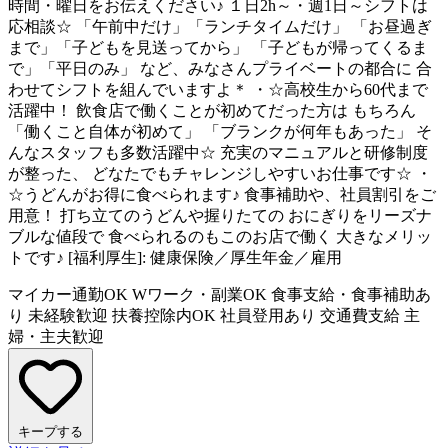
時間・曜日をお伝えください♪ １日2h～・週1日～シフトは
応相談☆ 「午前中だけ」「ランチタイムだけ」 「お昼過ぎ
まで」「子どもを見送ってから」 「子どもが帰ってくるま
で」「平日のみ」 など、みなさんプライベートの都合に 合
わせてシフトを組んでいますよ＊ ・☆高校生から60代まで
活躍中！ 飲食店で働くことが初めてだった方は もちろん
「働くこと自体が初めて」 「ブランクが何年もあった」 そ
んなスタッフも多数活躍中☆ 充実のマニュアルと研修制度
が整った、 どなたでもチャレンジしやすいお仕事です☆ ・
☆うどんがお得に食べられます♪ 食事補助や、社員割引をご
用意！ 打ち立てのうどんや握りたての おにぎりをリーズナ
ブルな値段で 食べられるのもこのお店で働く 大きなメリッ
トです♪ [福利厚生]: 健康保険／厚生年金／雇用
マイカー通勤OK
Wワーク・副業OK
食事支給・食事補助あ
り
未経験歓迎
扶養控除内OK
社員登用あり
交通費支給
主
婦・主夫歓迎
キープする