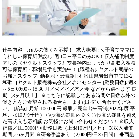
仕事内容
しゅふの働くを応援！ [求人概要]: ＼子育てママに
うれしい保育所併設♪／週3日～平日のみOK！収入補償制度
アリの《ヤクルトスタッフ》扶養枠内orしっかり高収入相談
可◎保育所・職場見学も実施中！ [職種名]: ヤクルト商品の
お届けスタッフ [勤務地・最寄駅]: 和歌山県岩出市中黒13-2
和歌山ヤクルト販売株式会社／岩出センター [勤務日数]: 週3
～5日 09:00～15:30 月／火／水／木／金 などから選べます 長
期【3ヶ月以上】 ※こちらに記載してある時間や日数以外の
働き方をご希望される場合も、まずはお問い合わせくださ
い。 [給与]: 月給 100,000円 報酬／完全出来高制(2022年度 平
均月収10万9千円） ◎扶養の範囲内ＯＫ ◎扶養の範囲を超え
た高収入も応相談 お気軽にお問い合わせください！ ※収入
補償／1日5000円×勤務日数（上限10万円／月） ※収入補償
期間／6ヶ月間 ※研修手当あり（2,000円/日×5日間） ◆商品