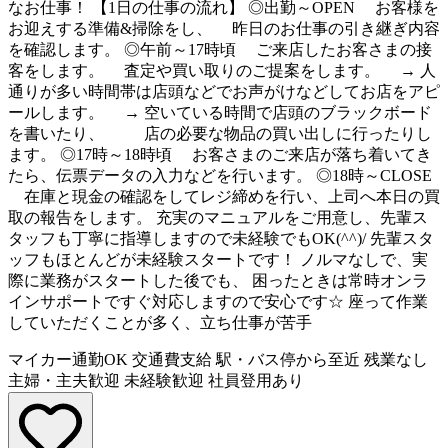
なお仕事！ 【1日の仕事の流れ】 ◎出勤～OPEN お客様を
お迎えする準備&掃除をし、 昨日のお仕事の引き継ぎ内容
を確認します。 ◎午前～17時頃 ご来店したお客さまの接
客をします。 査定や買い取りのご提案をします。 → 人
通りが多い時間帯は店頭などでお声がけなどしてお店をアピ
ールします。 → 空いている時間で店頭のブラックボード
を書いたり、 店の必要な物品の買い出しに行ったりし
ます。 ◎17時～18時頃 お客さまのご来店が落ち着いてき
たら、伝票データの入力などを行います。 ◎18時～CLOSE
在庫と現金の確認をしてレジ締めを行い、上司へ本日の買
取の報告をします。 充実のマニュアルをご用意し、先輩ス
タッフも丁寧に指導しますので未経験でもOK(^^)/ 先輩スタ
ッフもほとんどが未経験スタートです！ ノルマなしで、実
際に業務がスタートした後でも、 困ったときは常時オンラ
インサポートですぐ対応しますので安心です☆ 座って作業
していただくことが多く、立ち仕事が苦手
マイカー通勤OK
交通費支給
駅・バス停から至近
残業なし
主婦・主夫歓迎
未経験歓迎
社員登用あり