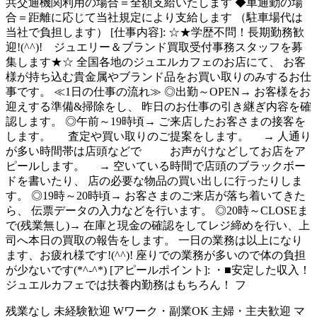
共交通機関利用の場合＝全額支給いたします ◆車通勤の場
合＝距離に応じて当社規定により支給します （駐車場代は
当社で負担します） [仕事内容]: ☆★学歴不問！長期勤務歓
迎!(^^)! ジュエリー＆ブランド買取受付事務スタッフを募
集します★☆ 全国各地のジュエルカフェのお店にて、 お客
様が持ち込む貴金属やブランド品をお買い取りのみするお仕
事です。 ≪1日の仕事の流れ≫ ◎出勤～OPEN→ お客様をお
迎えする準備&掃除をし、 昨日のお仕事の引き継ぎ内容を確
認します。 ◎午前～19時頃→ ご来店したお客さまの接客を
します。 査定や買い取りのご提案をします。 → 人通り
が多い時間帯は店頭などで お声がけなどしてお店をア
ピールします。 → 空いている時間で店頭のブラックボー
ドを書いたり、 店の必要な物品の買い出しに行ったりしま
す。 ◎19時～20時頃→ お客さまのご来店が落ち着いてきた
ら、 伝票データの入力などを行います。 ◎20時～CLOSEま
で(残業無し)→ 在庫と現金の確認をしてレジ締めを行い、上
司へ本日の買取の報告をします。 一日の業務は以上になり
ます、お疲れ様です!(^^)! 座りでの業務が多いので体の負担
が少ないです(*^-^*) [アピールポイント]: ・■安定した収入！
ジュエルカフェでは扶養内勤務はもちろん！ フ
残業なし
未経験歓迎
Wワーク・副業OK
主婦・主夫歓迎
マ