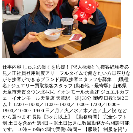
仕事内容
しゅふの働くを応援！ [求人概要]: ＼接客経験者必
見／正社員登用制度アリ！フルタイムで働きたい方◎座りな
がら接客ができるブランド買取接客スタッフを募集！ [職種
名]: ジュエリー買取接客スタッフ [勤務地・最寄駅]: 山形県
天童市芳賀タウン北4-1-1 イオンモール天童2F ジュエルカフ
ェ イオンモール天童店 天童駅 徒歩8分 [勤務日数]: 週2日
以上 12:00～19:00／11:00～19:00／10:00～17:00／10:00～
18:00／10:00～19:00 日／月／火／水／木／金／土／祝 など
から選べます 長期【3ヶ月以上】 【勤務時間】 完全シフト
制 土日を含めた週4日～※土日は月に数回勤務から相談可能
です。 10時～19時の間で実働6時間～ 【服装】 制服を貸与