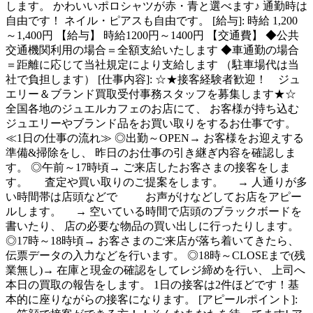
します。 かわいいポロシャツが赤・青と選べます♪ 通勤時は
自由です！ ネイル・ピアスも自由です。 [給与]: 時給 1,200
～1,400円 【給与】 時給1200円～1400円 【交通費】 ◆公共
交通機関利用の場合＝全額支給いたします ◆車通勤の場合
＝距離に応じて当社規定により支給します （駐車場代は当
社で負担します） [仕事内容]: ☆★接客経験者歓迎！ ジュ
エリー＆ブランド買取受付事務スタッフを募集します★☆
全国各地のジュエルカフェのお店にて、 お客様が持ち込む
ジュエリーやブランド品をお買い取りをするお仕事です。
≪1日の仕事の流れ≫ ◎出勤～OPEN→ お客様をお迎えする
準備&掃除をし、 昨日のお仕事の引き継ぎ内容を確認しま
す。 ◎午前～17時頃→ ご来店したお客さまの接客をしま
す。 査定や買い取りのご提案をします。 → 人通りが多
い時間帯は店頭などで お声がけなどしてお店をアピー
ルします。 → 空いている時間で店頭のブラックボードを
書いたり、 店の必要な物品の買い出しに行ったりします。
◎17時～18時頃→ お客さまのご来店が落ち着いてきたら、
伝票データの入力などを行います。 ◎18時～CLOSEまで(残
業無し)→ 在庫と現金の確認をしてレジ締めを行い、 上司へ
本日の買取の報告をします。 1日の接客は2件ほどです！基
本的に座りながらの接客になります。 [アピールポイント]: