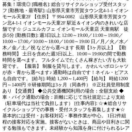
募集！環境◎ [職種名]: 総合リサイクルショップ受付スタッ
フ [勤務地・最寄駅]: 山形県天童市芳賀タウン北4-1-1 イオン
モール天童2F 【住所】 〒994-0082 山形県天童市芳賀タウ
ン北4-1-1 イオンモール天童2F 駅近＆イオン内のきれいな店
舗です☆ ジュエルカフェ イオンモール天童店 天童南駅 徒
歩5分 [勤務日数]: 週3日以上 12:00～19:00／11:00～19:00／
10:00～17:00／10:00～18:00／10:00～19:00 日／月／火／水／
木／金／土／祝 などから選べます 長期【3ヶ月以上】 【勤
務時間】 土日を含めた週3日以上、10:00～19:00の間で勤務
時間を選べます。 フルタイムでたくさん稼ぎたい方も大歓
迎です。 【服装】 制服を貸与します。 かわいいポロシャツ
が赤・青から選べます♪ 通勤時は自由です！ネイル・ピアス
も自由です。 [給与]: 時給 1,200～1,400円 【給与】 時給1200
円～1400円 ※研修期間は3ヶ月（同条件） ※正社員登用制度
あり 【交通費】 ◆公共交通機関利用の場合：全額支給 ◆
車・バイク通勤の場合：距離に応じて当社規定により支給
（駐車場代は当社で負担します） [仕事内容]: ☆★総合リサ
イクルショップでの事務・受付スタッフを募集します★☆
基本的には受付・お客様対応・事務作業が中心。 1日2件組
程の接客対応を実施。接客がないときは、商品や目利きに関
する勉強もできます。未経験から知識を身に付けられるレア