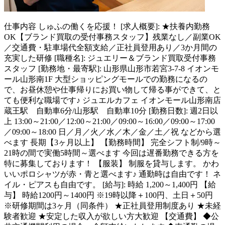
仕事内容
しゅふの働くを応援！ [求人概要]: ★扶養内勤務
OK【ブランド買取の受付事務スタッフ】残業なし／副業OK
／交通費・駐車場代全額支給／正社員登用あり／3か月間の
充実した研修 [職種名]: ジュエリー＆ブランド買取受付事務
スタッフ [勤務地・最寄駅]: 山形県山形市若宮3-7-8 イオンモ
ール山形南1F 大型ショッピングモールでの勤務になるの
で、お昼休憩や仕事帰りにお買い物して帰る事ができて、と
ても便利な職場です♪ ジュエルカフェ イオンモール山形南店
蔵王駅 自動車6分/山形駅 自動車10分 [勤務日数]: 週2日以
上 13:00～21:00／12:00～21:00／09:00～16:00／09:00～17:00
／09:00～18:00 日／月／火／水／木／金／土／祝 などから選
べます 長期【3ヶ月以上】 【勤務時間】 完全シフト制/9時～
21時の間で実働5時間～選べます 今回は遅番勤務できる方を
特に募集しております！ 【服装】 制服を貸与します。 かわ
いいポロシャツが赤・青と選べます♪ 通勤時は自由です！ ネ
イル・ピアスも自由です。 [給与]: 時給 1,200～1,400円 【給
与】 時給1200円～1400円 ※19時以降＋100円、土日＋50円
※研修期間は3ヶ月（同条件） ★正社員登用制度あり ★未経
験者歓迎 ★安定した収入が欲しい方大歓迎 【交通費】 ◆公