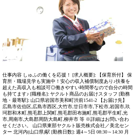
仕事内容
しゅふの働くを応援！ [求人概要]: 【保育所付】 保
育所・職場見学も実施中！安心の収入補償制度あり♪扶養を
超えた高収入も相談可◎働きやすい時間帯なので自分の時間
も持てます♪ [職種名]: ヤクルト商品のお届けスタッフ [勤務
地・最寄駅]: 山口県岩国市美和町渋前1541-2 【お届け先】
広島市佐伯区,広島市西区,大竹市,廿日市市,下松市,岩国市,玖
珂郡和木町,熊毛郡上関町,熊毛郡田布施町,熊毛郡平生町,光
市,周南市,大島郡周防大島町,柳井市 等 ※詳細はお問い合わ
せください。 山口県東部ヤクルト販売株式会社／美北セン
ター 北河内(山口県)駅 [勤務日数]: 週4～5日 08:30～14:30 月