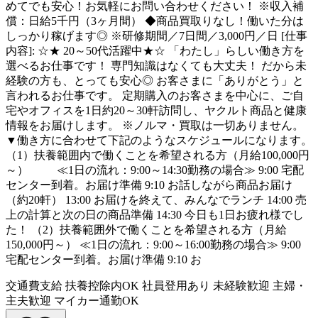
めてでも安心！お気軽にお問い合わせください！ ※収入補
償：日給5千円（3ヶ月間） ◆商品買取りなし！働いた分は
しっかり稼げます◎ ※研修期間／7日間／3,000円／日 [仕事
内容]: ☆★ 20～50代活躍中★☆ 「わたし」らしい働き方を
選べるお仕事です！ 専門知識はなくても大丈夫！ だから未
経験の方も、とっても安心◎ お客さまに「ありがとう」と
言われるお仕事です。 定期購入のお客さまを中心に、ご自
宅やオフィスを1日約20～30軒訪問し、ヤクルト商品と健康
情報をお届けします。 ※ノルマ・買取は一切ありません。
▼働き方に合わせて下記のようなスケジュールになります。
（1）扶養範囲内で働くことを希望される方（月給100,000円
～） ≪1日の流れ：9:00～14:30勤務の場合≫ 9:00 宅配
センター到着。お届け準備 9:10 お話しながら商品お届け
（約20軒） 13:00 お届けを終えて、みんなでランチ 14:00 売
上の計算と次の日の商品準備 14:30 今日も1日お疲れ様でし
た！ （2）扶養範囲外で働くことを希望される方（月給
150,000円～） ≪1日の流れ：9:00～16:00勤務の場合≫ 9:00
宅配センター到着。お届け準備 9:10 お
交通費支給
扶養控除内OK
社員登用あり
未経験歓迎
主婦・
主夫歓迎
マイカー通勤OK