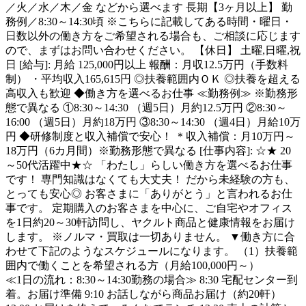
／火／水／木／金 などから選べます 長期【3ヶ月以上】 勤
務例／8:30～14:30頃 ※こちらに記載してある時間・曜日・
日数以外の働き方をご希望される場合も、ご相談に応じます
ので、まずはお問い合わせください。 【休日】 土曜,日曜,祝
日 [給与]: 月給 125,000円以上 報酬：月収12.5万円（手数料
制） ・平均収入165,615円 ◎扶養範囲内ＯＫ ◎扶養を超える
高収入も歓迎 ◆働き方を選べるお仕事 ≪勤務例≫ ※勤務形
態で異なる ①8:30～14:30 （週5日）月約12.5万円 ②8:30～
16:00 （週5日）月約18万円 ③8:30～14:30 （週4日）月給10万
円 ◆研修制度と収入補償で安心！ ＊収入補償：月10万円～
18万円（6カ月間）※勤務形態で異なる [仕事内容]: ☆★ 20
～50代活躍中★☆ 「わたし」らしい働き方を選べるお仕事
です！ 専門知識はなくても大丈夫！ だから未経験の方も、
とっても安心◎ お客さまに「ありがとう」と言われるお仕
事です。 定期購入のお客さまを中心に、ご自宅やオフィス
を1日約20～30軒訪問し、ヤクルト商品と健康情報をお届け
します。 ※ノルマ・買取は一切ありません。 ▼働き方に合
わせて下記のようなスケジュールになります。 （1）扶養範
囲内で働くことを希望される方（月給100,000円～）
≪1日の流れ：8:30～14:30勤務の場合≫ 8:30 宅配センター到
着。お届け準備 9:10 お話しながら商品お届け（約20軒）