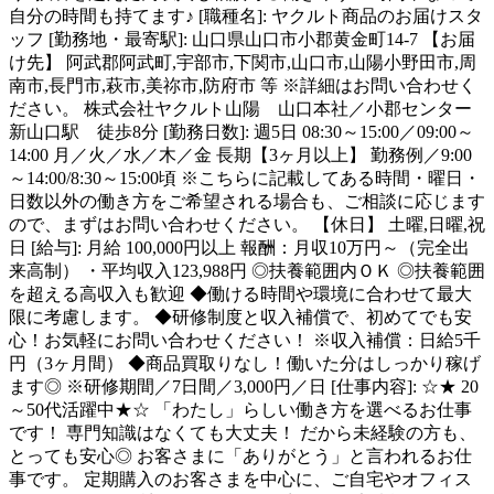
自分の時間も持てます♪ [職種名]: ヤクルト商品のお届けスタ
ッフ [勤務地・最寄駅]: 山口県山口市小郡黄金町14-7 【お届
け先】 阿武郡阿武町,宇部市,下関市,山口市,山陽小野田市,周
南市,長門市,萩市,美祢市,防府市 等 ※詳細はお問い合わせく
ださい。 株式会社ヤクルト山陽 山口本社／小郡センター
新山口駅 徒歩8分 [勤務日数]: 週5日 08:30～15:00／09:00～
14:00 月／火／水／木／金 長期【3ヶ月以上】 勤務例／9:00
～14:00/8:30～15:00頃 ※こちらに記載してある時間・曜日・
日数以外の働き方をご希望される場合も、ご相談に応じます
ので、まずはお問い合わせください。 【休日】 土曜,日曜,祝
日 [給与]: 月給 100,000円以上 報酬：月収10万円～（完全出
来高制） ・平均収入123,988円 ◎扶養範囲内ＯＫ ◎扶養範囲
を超える高収入も歓迎 ◆働ける時間や環境に合わせて最大
限に考慮します。 ◆研修制度と収入補償で、初めてでも安
心！お気軽にお問い合わせください！ ※収入補償：日給5千
円（3ヶ月間） ◆商品買取りなし！働いた分はしっかり稼げ
ます◎ ※研修期間／7日間／3,000円／日 [仕事内容]: ☆★ 20
～50代活躍中★☆ 「わたし」らしい働き方を選べるお仕事
です！ 専門知識はなくても大丈夫！ だから未経験の方も、
とっても安心◎ お客さまに「ありがとう」と言われるお仕
事です。 定期購入のお客さまを中心に、ご自宅やオフィス