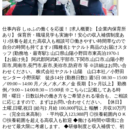
仕事内容
しゅふの働くを応援！ [求人概要]: 【企業内保育所
あり】 保育所・職場見学も実施中！安心の収入補償制度あ
り♪扶養を超えた高収入も相談可◎働きやすい時間帯なので
自分の時間も持てます♪ [職種名]: ヤクルト商品のお届けスタ
ッフ [勤務地・最寄駅]: 山口県山陽小野田市東高泊1970-1
【お届け先】 阿武郡阿武町,宇部市,下関市,山口市,山陽小野
田市,周南市,長門市,萩市,美祢市,防府市 等 ※詳細はお問い合
わせください。 株式会社ヤクルト山陽 山口本社／小野田
センター 小野田駅 徒歩14分 [勤務日数]: 週5日 08:30～15:00
／09:00～14:00 月／火／水／木／金 長期【3ヶ月以上】 勤務
例／9:00～14:00/8:30～15:00頃 ※こちらに記載してある時
間・曜日・日数以外の働き方をご希望される場合も、ご相談
に応じますので、まずはお問い合わせください。 【休日】
土曜,日曜,祝日 [給与]: 月給 100,000円以上 報酬：月収10万円
～（完全出来高制） ・平均収入123,988円 ◎扶養範囲内ＯＫ
◎扶養範囲を超える高収入も歓迎 ◆働ける時間や環境に合
わせて最大限に考慮します。 ◆研修制度と収入補償で、初