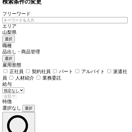
検索条件の変更
フリーワード
エリア
山梨県
選択
職種
品出し・商品管理
選択
雇用形態
正社員
契約社員
パート
アルバイト
派遣社
員
人材紹介
業務委託
給与
特徴
選択なし
選択