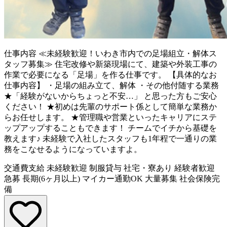
仕事内容
≪未経験歓迎！いわき市内での足場組立・解体ス
タッフ募集≫ 住宅改修や新築現場にて、建築や外装工事の
作業で必要になる「足場」を作る仕事です。 【具体的なお
仕事内容】 ・足場の組み立て、解体 ・その他付随する業務
★「経験がないからちょっと不安…」 と思った方もご安心
ください！ ★初めは先輩のサポート係として簡単な業務か
らお任せします。 ★管理職や営業といったキャリアにステ
ップアップすることもできます！ チームでイチから基礎を
教えます♪ 未経験で入社したスタッフも1年程で一通りの業
務をこなせるようになっていますよ。
交通費支給
未経験歓迎
制服貸与
社宅・寮あり
経験者歓迎
急募
長期(6ヶ月以上)
マイカー通勤OK
大量募集
社会保険完
備