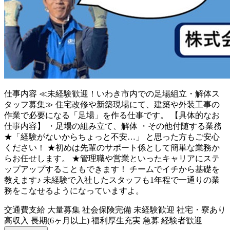
仕事内容
≪未経験歓迎！いわき市内での足場組立・解体ス
タッフ募集≫ 住宅改修や新築現場にて、建築や外装工事の
作業で必要になる「足場」を作る仕事です。 【具体的なお
仕事内容】 ・足場の組み立て、解体 ・その他付随する業務
★「経験がないからちょっと不安…」 と思った方もご安心
ください！ ★初めは先輩のサポート係として簡単な業務か
らお任せします。 ★管理職や営業といったキャリアにステ
ップアップすることもできます！ チームでイチから基礎を
教えます♪ 未経験で入社したスタッフも1年程で一通りの業
務をこなせるようになっていますよ。
交通費支給
大量募集
社会保険完備
未経験歓迎
社宅・寮あり
高収入
長期(6ヶ月以上)
福利厚生充実
急募
経験者歓迎