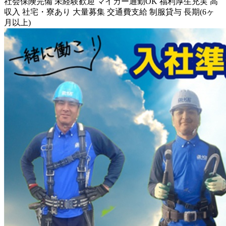
社会保険完備
未経験歓迎
マイカー通勤OK
福利厚生充実
高
収入
社宅・寮あり
大量募集
交通費支給
制服貸与
長期(6ヶ
月以上)