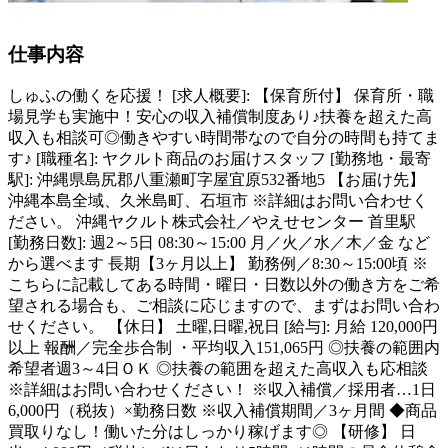
仕事内容
しゅふの働くを応援！ [求人概要]: 【保育所付】 保育所・職
場見学も実施中！安心の収入補償制度あり♪扶養を超えた高
収入も相談可◎働きやすい時間帯なので自分の時間も持てま
す♪ [職種名]: ヤクルト商品のお届けスタッフ [勤務地・最寄
駅]: 沖縄県島尻郡八重瀬町字屋宜原532番地5 【お届け先】
沖縄本島全域、久米島町、石垣市 ※詳細はお問い合わせく
ださい。 沖縄ヤクルト株式会社／やえせセンター 首里駅
[勤務日数]: 週2～5日 08:30～15:00 月／火／水／木／金 など
から選べます 長期【3ヶ月以上】 勤務例／8:30～15:00頃 ※
こちらに記載してある時間・曜日・日数以外の働き方をご希
望される場合も、ご相談に応じますので、まずはお問い合わ
せください。 【休日】 土曜,日曜,祝日 [給与]: 月給 120,000円
以上 報酬／完全歩合制 ・平均収入151,065円 ◎扶養の範囲内
希望者週3～4日ＯＫ ◎扶養の範囲を超えた高収入も応相談
※詳細はお問い合わせください！ ※収入補償／採用者…1日
6,000円（税抜）×勤務日数 ※収入補償期間／3ヶ月間 ◆商品
買取りなし！働いた分はしっかり稼げます◎ 【研修】 日