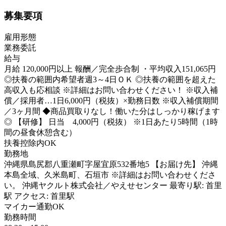
募集要項
雇用形態
業務委託
給与
月給 120,000円以上 報酬／完全歩合制 ・平均収入151,065円
◎扶養の範囲内希望者週3～4日ＯＫ ◎扶養の範囲を超えた
高収入も応相談 ※詳細はお問い合わせください！ ※収入補
償／採用者…1日6,000円（税抜）×勤務日数 ※収入補償期間
／3ヶ月間 ◆商品買取りなし！働いた分はしっかり稼げます
◎ 【研修】 日当 4,000円（税抜） ※1日あたり5時間（1時
間の昼食休憩含む）
扶養控除内OK
勤務地
沖縄県島尻郡八重瀬町字屋宜原532番地5 【お届け先】 沖縄
本島全域、久米島町、石垣市 ※詳細はお問い合わせくださ
い。 沖縄ヤクルト株式会社／やえせセンター 最寄り駅: 首里
駅 アクセス: 首里駅
マイカー通勤OK
勤務時間