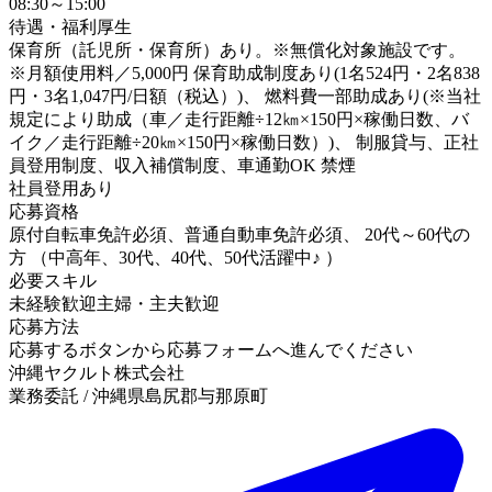
08:30～15:00
待遇・福利厚生
保育所（託児所・保育所）あり。※無償化対象施設です。
※月額使用料／5,000円 保育助成制度あり(1名524円・2名838
円・3名1,047円/日額（税込）)、 燃料費一部助成あり(※当社
規定により助成（車／走行距離÷12㎞×150円×稼働日数、バ
イク／走行距離÷20㎞×150円×稼働日数）)、 制服貸与、正社
員登用制度、収入補償制度、車通勤OK 禁煙
社員登用あり
応募資格
原付自転車免許必須、普通自動車免許必須、 20代～60代の
方 （中高年、30代、40代、50代活躍中♪ ）
必要スキル
未経験歓迎
主婦・主夫歓迎
応募方法
応募するボタンから応募フォームへ進んでください
沖縄ヤクルト株式会社
業務委託 / 沖縄県島尻郡与那原町