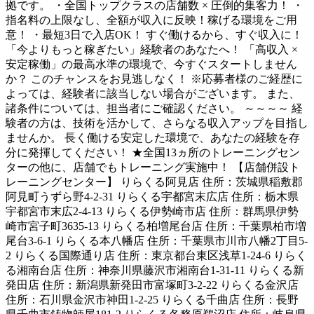
拠です。 ・全国トップクラスの店舗数 × 圧倒的集客力！ ・
指名料の上限なし、全額が収入に反映！稼げる環境をご用
意！ ・最短3日で入店OK！ すぐ働けるから、すぐ収入に！
「今よりもっと稼ぎたい」経験者のあなたへ！ 「高収入 ×
安定稼働」の最高水準の環境で、今すぐスタートしません
か？ このチャンスをお見逃しなく！ ※応募者様のご経歴に
よっては、経験者に該当しない場合がございます。 また、
諸条件については、担当者にご確認ください。 ～～～～ 経
験者の方は、技術を活かして、さらなる収入アップを目指し
ませんか。 長く働ける安定した環境で、あなたの経験を存
分に発揮してください！ ★全国13ヵ所のトレーニングセン
ターの他に、店舗でもトレーニング実施中！ 【店舗併設ト
レーニングセンター】 りらくる阿見店 住所：茨城県稲敷郡
阿見町うずら野4-2-31 りらくる宇都宮末広店 住所：栃木県
宇都宮市末広2-4-13 りらくる伊勢崎市店 住所：群馬県伊勢
崎市宮子町3635-13 りらくる柏増尾台店 住所：千葉県柏市増
尾台3-6-1 りらくる本八幡店 住所：千葉県市川市八幡2丁目5-
2 りらくる国際通り店 住所：東京都台東区浅草1-24-6 りらく
る湘南台店 住所：神奈川県藤沢市湘南台1-31-11 りらくる新
発田店 住所：新潟県新発田市富塚町3-2-22 りらくる金沢店
住所：石川県金沢市神田1-2-25 りらくる千曲店 住所：長野