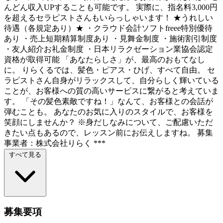
んどん収入UPすることも可能です。 実際に、指名料3,000円
を超えるセラピストさんもいらっしゃいます！ ★うれしい
待遇（各規定あり）★ ・クラウド会計ソフトfreee特別優待
あり ・売上短期精算制度あり ・見舞金制度 ・施術割引制度
・友人紹介お礼金制度 ・日本リラクゼーション業協会認定
資格が取得可能 「あなたらしさ」が、最高のおもてなし
に。 りらくるでは、髪色・ピアス・ひげ、すべて自由。 セ
ラピストさん自身がリラックスして、自分らしく輝いている
ことが、お客様への質の高いサービスに繋がると考えていま
す。 「その髪色素敵ですね！」なんて、お客様との会話が
弾むことも。 あなたのお気に入りのスタイルで、お客様を
笑顔にしませんか？ ※身だしなみについて、ご配慮いただ
きたい点もあるので、レッスン前にお伝えしますね。 募集
事業者：株式会社りらく ***
すべて見る
募集要項