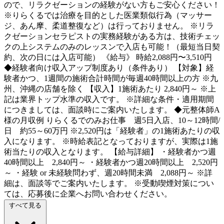
ので、リラクゼーションの経験がない方もご安心ください！
※りらくるでは治療を目的とした医業類似行為（マッサー
ジ、あん摩、柔道整復など）は行っておりません。 ※リラ
クゼーションセラピストの実務経験がある方は、技術チェッ
クの上システムのみのレッスンで入店も可能！（最短当日契
約、次の日には入店可能） 《給与》 時給2,088円〜3,510円
◆経験者向け収入アップ制度あり（条件あり） 【対象】経
験者かつ、1週間の施術合計時間が毎週40時間以上の方 ※九
州、沖縄の店舗を除く 【収入】1施術あたり 2,840円～ ※上
記は業界トップ水準の収入です。 ※詳細な条件・適用期間
につきましては、面談時にご案内いたします。 ◆元整体師A
様の月収例 りらくるでのみお仕事 週5日入店、10～12時間/
日 約55～60万円 ※2,520円は「経験者」の1施術あたりの収
入になります。 ※時給表記となっておりますが、実際は1施
術当たりの収入となります。 【給与詳細】 ・経験者かつ週
40時間以上 2,840円～ ・経験者かつ週20時間以上 2,520円
～ ・経験 or 未経験問わず、週20時間未満 2,088円～ ※詳
細は、面談等でご案内いたします。 ※受動喫煙対策につい
ては、応募後に企業へお問い合わせください。
すべて見る