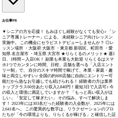
お仕事PR
▼シニアの方を応援！ もみほぐし経験がなくても安心♪ 「シ
ニア専属トレーナー」による、 未経験シニア向けレッスン
実施中。 この機会にセラピストデビューしませんか？ ◎レ
ッスン場所 ・大阪府 大阪市 ・東京都 新宿区、町田市 ・愛
知県 名古屋市 ・埼玉県 大宮市 ★りらくるのメリット★ 週1
日、1時間～入店OK！ 副業も本業も大歓迎 りらくるはスマ
ホ1つでカンタンに時間、日程、店舗を選べる「入店エント
リー制」で、 自分のスキマ時間で稼げて、本業・家庭・趣
味と両立しやすい♪ 全国の約600店舗に自由にエントリー可
能だから急なお引越しでも続けられる！ 経験者の方は業界
トップクラス60分あたり収入2,840円！最短3日で入店可♪ 今
の収入と環境に満足していますか？ 「もっと高い収入がほ
しい」「安定して稼ぎたい」 その悩み、すべて解決しま
す！ 2023年には303名だった経験者の入会数が、2025年には
2,641名へ。 この驚異的な数字は、リラクゼーションのプロ
たちが「今の環境よりも、りらくるが稼げる」と確信した証