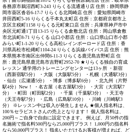
県千曲市鋳物師屋181-2 りらくる各務原鵜沼店 住所：岐阜県
各務原市鵜沼西町3-243 りらくる流通通り店 住所：静岡県静
岡市葵区沓谷6-17-7 りらくる北岡崎店 住所：愛知県岡崎市
井田西町5-16 りらくる千本丸太町店 住所：京都府京都市上
京区主税町1158 りらくる元町東口店 住所：兵庫県神戸市中
央区元町通1丁目13-15 りらくる倉敷北店 住所：岡山県倉敷
市北浜町8-71 りらくる 山口小郡店 住所：山口県山口市小郡
みらい町1-1-20 りらくる高松レインボーロード店 住所：香
川県高松市松縄町1104-24 りらくる浜線バイパス店 住所：熊
本県熊本市南区出仲間6-11-3 りらくる鹿児島吉野町店 住
所：鹿児島県鹿児島市吉野町2952-70 ★りらくる独自の育成
レッスン 通学用のトレーニングセンターは13ヶ所 ・新宿
（西新宿駅5分） ・大阪（大阪駅5分） ・札幌（大通駅3分）
・仙台（広瀬通5分） ・博多（博多駅6分） ・北九州（片野
駅4分）New！ ・名古屋（名古屋駅3分） ・大宮（大宮駅7
分） ・町田（町田駅2分） ・千葉（千葉駅3分） ・天王寺
（天王寺駅7分） ・広島（広島駅10分） ・川崎（川崎駅3
分） ※レッスン中は収入が発生しません ★個人指名料は、
100％セラピストさんの売上となります！ 個人指名料は、
200円～ご自身で自由に設定できます。 例えば、月50件の指
名施術で指名料500円なら25,000円プラス！ 1,000円の指名料
なら50,000円プラス！ 指名いただけるお客様が増えれば、ど