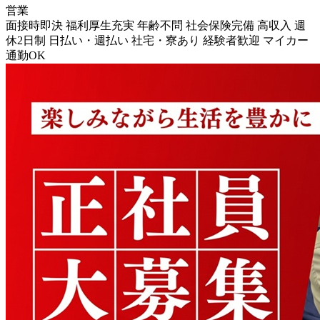
営業
面接時即決
福利厚生充実
年齢不問
社会保険完備
高収入
週
休2日制
日払い・週払い
社宅・寮あり
経験者歓迎
マイカー
通勤OK