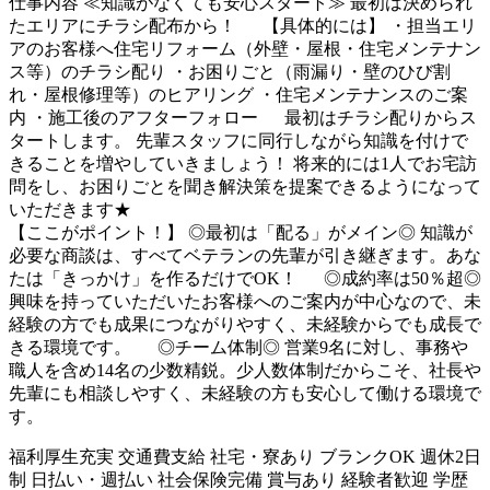
仕事内容
≪知識がなくても安心スタート≫ 最初は決められ
たエリアにチラシ配布から！ 【具体的には】 ・担当エリ
アのお客様へ住宅リフォーム（外壁・屋根・住宅メンテナン
ス等）のチラシ配り ・お困りごと（雨漏り・壁のひび割
れ・屋根修理等）のヒアリング ・住宅メンテナンスのご案
内 ・施工後のアフターフォロー 最初はチラシ配りからス
タートします。 先輩スタッフに同行しながら知識を付けで
きることを増やしていきましょう！ 将来的には1人でお宅訪
問をし、お困りごとを聞き解決策を提案できるようになって
いただきます★
【ここがポイント！】 ◎最初は「配る」がメイン◎ 知識が
必要な商談は、すべてベテランの先輩が引き継ぎます。あな
たは「きっかけ」を作るだけでOK！ ◎成約率は50％超◎
興味を持っていただいたお客様へのご案内が中心なので、未
経験の方でも成果につながりやすく、未経験からでも成長で
きる環境です。 ◎チーム体制◎ 営業9名に対し、事務や
職人を含め14名の少数精鋭。少人数体制だからこそ、社長や
先輩にも相談しやすく、未経験の方も安心して働ける環境で
す。
福利厚生充実
交通費支給
社宅・寮あり
ブランクOK
週休2日
制
日払い・週払い
社会保険完備
賞与あり
経験者歓迎
学歴