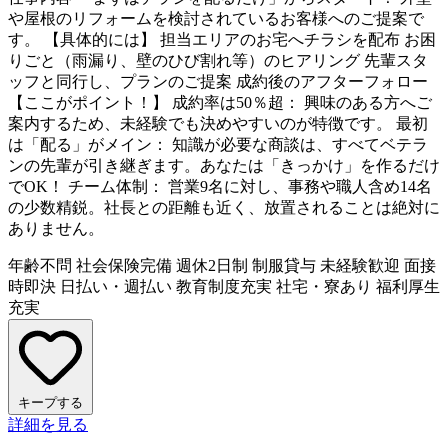
や屋根のリフォームを検討されているお客様へのご提案で
す。 【具体的には】 担当エリアのお宅へチラシを配布 お困
りごと（雨漏り、壁のひび割れ等）のヒアリング 先輩スタ
ッフと同行し、プランのご提案 成約後のアフターフォロー
【ここがポイント！】 成約率は50％超： 興味のある方へご
案内するため、未経験でも決めやすいのが特徴です。 最初
は「配る」がメイン： 知識が必要な商談は、すべてベテラ
ンの先輩が引き継ぎます。あなたは「きっかけ」を作るだけ
でOK！ チーム体制： 営業9名に対し、事務や職人含め14名
の少数精鋭。社長との距離も近く、放置されることは絶対に
ありません。
年齢不問
社会保険完備
週休2日制
制服貸与
未経験歓迎
面接
時即決
日払い・週払い
教育制度充実
社宅・寮あり
福利厚生
充実
キープする
詳細を見る