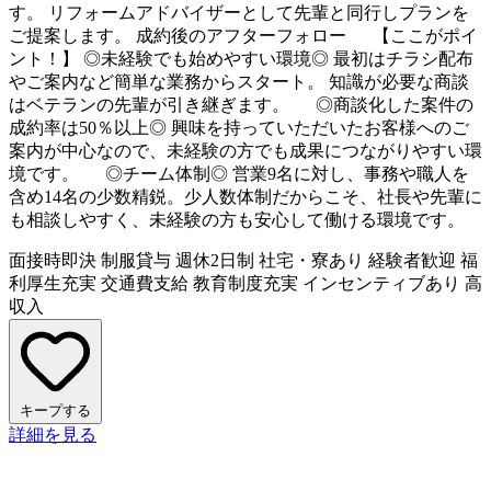
す。 リフォームアドバイザーとして先輩と同行しプランを
ご提案します。 成約後のアフターフォロー 【ここがポイ
ント！】 ◎未経験でも始めやすい環境◎ 最初はチラシ配布
やご案内など簡単な業務からスタート。 知識が必要な商談
はベテランの先輩が引き継ぎます。 ◎商談化した案件の
成約率は50％以上◎ 興味を持っていただいたお客様へのご
案内が中心なので、未経験の方でも成果につながりやすい環
境です。 ◎チーム体制◎ 営業9名に対し、事務や職人を
含め14名の少数精鋭。少人数体制だからこそ、社長や先輩に
も相談しやすく、未経験の方も安心して働ける環境です。
面接時即決
制服貸与
週休2日制
社宅・寮あり
経験者歓迎
福
利厚生充実
交通費支給
教育制度充実
インセンティブあり
高
収入
キープする
詳細を見る