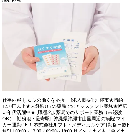
仕事内容
しゅふの働くを応援！ [求人概要]: 沖縄市★時給
1230円以上★未経験OKの薬局でのアシスタント業務★幅広
い年代活躍中★ [職種名]: 薬局でのサポート業務（未経験
OK） [勤務地・最寄駅]: 沖縄県沖縄市山里周辺の病院 マイ
カー通勤OK！ 株式会社ルフト・メディカルケア [勤務日数]:
週5日 09:00～13:00／09:00～18:00 月／火／水／木／金／土