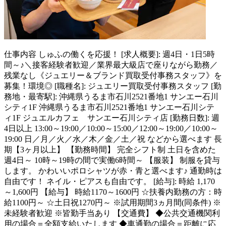
仕事内容
しゅふの働くを応援！ [求人概要]: 週4日・1日5時
間～♪＼接客経験者歓迎／業界最大級店で座りながら勤務／
残業なし《ジュエリー＆ブランド買取受付事務スタッフ》を
募集！環境◎ [職種名]: ジュエリー買取受付事務スタッフ [勤
務地・最寄駅]: 沖縄県うるま市石川2521番地1 サンエー石川
シティ1F 沖縄県うるま市石川2521番地1 サンエー石川シテ
ィ1F ジュエルカフェ サンエー石川シティ店 [勤務日数]: 週
4日以上 13:00～19:00／10:00～15:00／12:00～19:00／10:00～
19:00 日／月／火／水／木／金／土／祝 などから選べます 長
期【3ヶ月以上】 【勤務時間】 完全シフト制 土日を含めた
週4日～ 10時～19時の間で実働6時間～ 【服装】 制服を貸与
します。 かわいいポロシャツが赤・青と選べます♪ 通勤時は
自由です！ ネイル・ピアスも自由です。 [給与]: 時給 1,170
～1,600円 【給与】 時給1170～1600円 ☆扶養内勤務の方：時
給1100円～ ☆土日祝1270円～ ※試用期間3ヵ月間(同条件) ※
未経験者歓迎 ※皆勤手当あり 【交通費】 ◆公共交通機関利
用の場合＝全額支給いたします ◆車通勤の場合＝距離に応