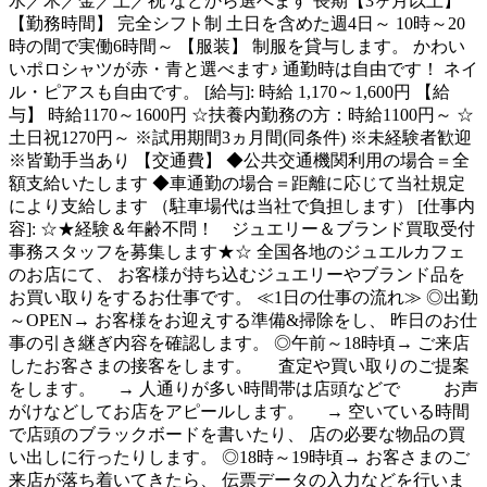
水／木／金／土／祝 などから選べます 長期【3ヶ月以上】
【勤務時間】 完全シフト制 土日を含めた週4日～ 10時～20
時の間で実働6時間～ 【服装】 制服を貸与します。 かわい
いポロシャツが赤・青と選べます♪ 通勤時は自由です！ ネイ
ル・ピアスも自由です。 [給与]: 時給 1,170～1,600円 【給
与】 時給1170～1600円 ☆扶養内勤務の方：時給1100円～ ☆
土日祝1270円～ ※試用期間3ヵ月間(同条件) ※未経験者歓迎
※皆勤手当あり 【交通費】 ◆公共交通機関利用の場合＝全
額支給いたします ◆車通勤の場合＝距離に応じて当社規定
により支給します （駐車場代は当社で負担します） [仕事内
容]: ☆★経験＆年齢不問！ ジュエリー＆ブランド買取受付
事務スタッフを募集します★☆ 全国各地のジュエルカフェ
のお店にて、 お客様が持ち込むジュエリーやブランド品を
お買い取りをするお仕事です。 ≪1日の仕事の流れ≫ ◎出勤
～OPEN→ お客様をお迎えする準備&掃除をし、 昨日のお仕
事の引き継ぎ内容を確認します。 ◎午前～18時頃→ ご来店
したお客さまの接客をします。 査定や買い取りのご提案
をします。 → 人通りが多い時間帯は店頭などで お声
がけなどしてお店をアピールします。 → 空いている時間
で店頭のブラックボードを書いたり、 店の必要な物品の買
い出しに行ったりします。 ◎18時～19時頃→ お客さまのご
来店が落ち着いてきたら、 伝票データの入力などを行いま