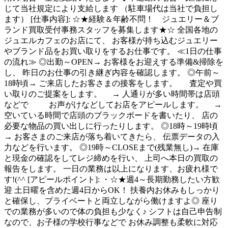
じて当社規定により支給します （駐車場代は当社で負担し
ます） [仕事内容]: ☆★経験＆年齢不問！ ジュエリー＆ブ
ランド買取受付事務スタッフを募集します★☆ 全国各地の
ジュエルカフェのお店にて、 お客様が持ち込むジュエリー
やブランド品をお買い取りをするお仕事です。 ≪1日の仕事
の流れ≫ ◎出勤～OPEN→ お客様をお迎えする準備&掃除を
し、 昨日のお仕事の引き継ぎ内容を確認します。 ◎午前～
18時頃→ ご来店したお客さまの接客をします。 査定や買
い取りのご提案をします。 → 人通りが多い時間帯は店頭
などで お声がけなどしてお店をアピールします。 →
空いている時間で店頭のブラックボードを書いたり、 店の
必要な物品の買い出しに行ったりします。 ◎18時～19時頃
→ お客さまのご来店が落ち着いてきたら、 伝票データの入
力などを行います。 ◎19時～CLOSEまで(残業無し)→ 在庫
と現金の確認をしてレジ締めを行い、 上司へ本日の買取の
報告をします。 一日の業務は以上になります、お疲れ様で
す!(^^ [アピールポイント]: ・☆★週4～長期勤務したい方歓
迎 土日曜を含めた週4日からOK！ 扶養内お休みもしっかり
と確保し、プライベートと両立しながら働けますよ◎ 座り
での業務が多いので体の負担も少なく♪ シフトは自己申告制
なので、お子様の学校行事などで お休み調整も柔軟に対応