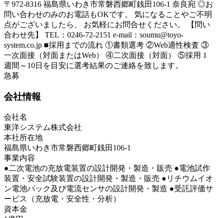
〒972-8316 福島県いわき市常磐西郷町銭田106-1 奈良宛 ◎お
問い合わせのみのお電話もOKです。 気になることやご不明
点がございましたら、 お気軽にお問合せください。 【問い
合わせ先】 TEL：0246-72-2151 e-mail：soumu@toyo-
system.co.jp ■採用までの流れ ①書類選考 ②Web適性検査 ③
一次面接（対面またはWeb） ④二次面接（対面） ⑤採用 1
週間～10日を目安に選考結果のご連絡を致します。
急募
会社情報
会社名
東洋システム株式会社
本社所在地
福島県いわき市常磐西郷町銭田106-1
事業内容
●二次電池の充放電装置の設計開発・製造・販売 ●電池試作
装置・安全試験装置の設計開発・製造・販売 ●リチウムイオ
ン電池パック及び電流センサの設計開発・製造 ●受託評価サ
ービス（充放電・安全性・分析）
資本金