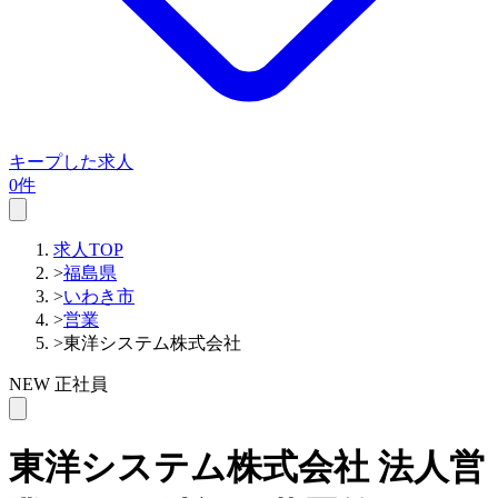
キープした求人
0件
求人TOP
>
福島県
>
いわき市
>
営業
>
東洋システム株式会社
NEW
正社員
東洋システム株式会社
法人営