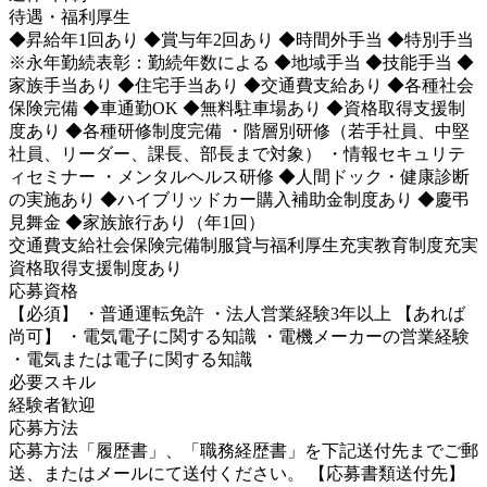
待遇・福利厚生
◆昇給年1回あり ◆賞与年2回あり ◆時間外手当 ◆特別手当
※永年勤続表彰：勤続年数による ◆地域手当 ◆技能手当 ◆
家族手当あり ◆住宅手当あり ◆交通費支給あり ◆各種社会
保険完備 ◆車通勤OK ◆無料駐車場あり ◆資格取得支援制
度あり ◆各種研修制度完備 ・階層別研修（若手社員、中堅
社員、リーダー、課長、部長まで対象） ・情報セキュリテ
ィセミナー ・メンタルヘルス研修 ◆人間ドック・健康診断
の実施あり ◆ハイブリッドカー購入補助金制度あり ◆慶弔
見舞金 ◆家族旅行あり（年1回）
交通費支給
社会保険完備
制服貸与
福利厚生充実
教育制度充実
資格取得支援制度あり
応募資格
【必須】 ・普通運転免許 ・法人営業経験3年以上 【あれば
尚可】 ・電気電子に関する知識 ・電機メーカーの営業経験
・電気または電子に関する知識
必要スキル
経験者歓迎
応募方法
応募方法「履歴書」、「職務経歴書」を下記送付先までご郵
送、またはメールにて送付ください。 【応募書類送付先】