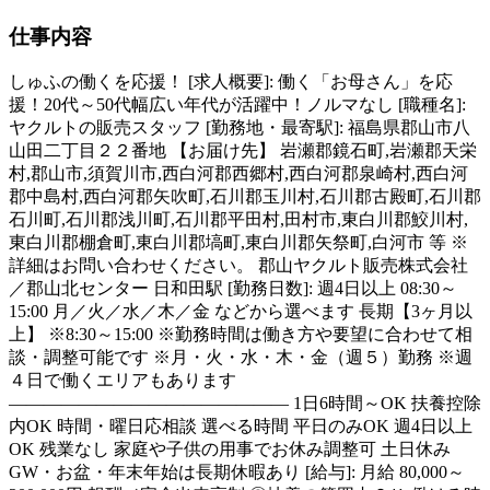
仕事内容
しゅふの働くを応援！ [求人概要]: 働く「お母さん」を応
援！20代～50代幅広い年代が活躍中！ノルマなし [職種名]:
ヤクルトの販売スタッフ [勤務地・最寄駅]: 福島県郡山市八
山田二丁目２２番地 【お届け先】 岩瀬郡鏡石町,岩瀬郡天栄
村,郡山市,須賀川市,西白河郡西郷村,西白河郡泉崎村,西白河
郡中島村,西白河郡矢吹町,石川郡玉川村,石川郡古殿町,石川郡
石川町,石川郡浅川町,石川郡平田村,田村市,東白川郡鮫川村,
東白川郡棚倉町,東白川郡塙町,東白川郡矢祭町,白河市 等 ※
詳細はお問い合わせください。 郡山ヤクルト販売株式会社
／郡山北センター 日和田駅 [勤務日数]: 週4日以上 08:30～
15:00 月／火／水／木／金 などから選べます 長期【3ヶ月以
上】 ※8:30～15:00 ※勤務時間は働き方や要望に合わせて相
談・調整可能です ※月・火・水・木・金（週５）勤務 ※週
４日で働くエリアもあります
―――――――――――――――― 1日6時間～OK 扶養控除
内OK 時間・曜日応相談 選べる時間 平日のみOK 週4日以上
OK 残業なし 家庭や子供の用事でお休み調整可 土日休み
GW・お盆・年末年始は長期休暇あり [給与]: 月給 80,000～