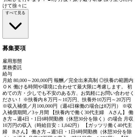
けて徐々に
すべて見る
募集要項
雇用形態
業務委託
給与
月給 80,000～200,000円 報酬／完全出来高制 ◎扶養の範囲内
ＯＫ 働ける時間や環境に合わせて最大限に考慮します。 初
めての方・少しでも不安のある方、お気軽にお問い合わせく
ださい！ ※扶養内８万円～10万円、扶養外10万円～20万円
※収入補償／月100,000円（週4日稼働の場合は8万円） ※収
入補償期間／3ヶ月間 【扶養内で働く30代主婦 Aさん】 働
き方→週4日・1日6時間勤務（休憩30分を除く）の場合 月収
10万円の収入（時給目安：1,042円） 【ガッツリ働く40代主
婦 Bさん】 働き方→週5日・1日6時間勤務（休憩30分を除