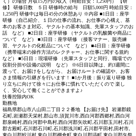
く）の場合 月収15万円の収入（時給目安：1,250円） 【研
修】 研修日数 ５日 研修時の給与 日額5,000円 時給目安：
1,250円 研修中は毎日45分の休憩あり ※内容 ■1日目：座学
研修 （自己紹介、１日の仕事の流れ、お仕事の心構え、基
本のお客さま対応、ヤクルトの基本知識、先輩スタッフのお
話 など） ■2日目：座学研修 （ヤクルトの乳酸菌や商品に
ついて など） ■3日目：座学研修 （接客マナー、販売練
習、ヤクルトの化粧品について など） ■4日目：座学研修
（携帯端末の操作方法のレクチャー、お仕事に関する規約
など） ■5日目：現場研修 （先輩スタッフと同行、職場での
役割分担や設備の説明 など） ※6日目以降は、約3週間に
渡って、お届けをしながら、 お届けルートの確認や、お客
さま情報の引継ぎを行います！ ■1か月後：振り返り研修 独
り立ちに向けて徐々にお仕事に慣れていただくので 楽し
く、安心して働くことができますよ♪
扶養控除内OK
勤務地
福島県郡山市八山田二丁目２２番地 【お届け先】 岩瀬郡鏡
石町,岩瀬郡天栄村,郡山市,須賀川市,西白河郡西郷村,西白河
郡泉崎村,西白河郡中島村,西白河郡矢吹町,石川郡玉川村,石川
郡古殿町,石川郡石川町,石川郡浅川町,石川郡平田村,田村市,
東白川郡鮫川村,東白川郡棚倉町,東白川郡塙町,東白川郡矢祭