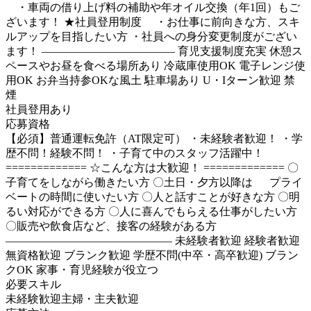
・車両の借り上げ料の補助や年オイル交換（年1回）もご
ざいます！ ★社員登用制度 ・お仕事に前向きな方、スキ
ルアップを目指したい方 ・社員への身分変更制度がござい
ます！ ―――――――――――― 育児支援制度充実 休憩ス
ペースやお昼を食べる場所あり 冷蔵庫使用OK 電子レンジ使
用OK お弁当持参OKな風土 駐車場あり U・Iターン歓迎 禁
煙
社員登用あり
応募資格
【必須】普通運転免許（AT限定可） ・未経験者歓迎！ ・学
歴不問！経験不問！ ・子育て中のスタッフ活躍中！
============= ☆こんな方は大歓迎！ ============= 〇
子育てをしながら働きたい方 〇土日・夕方以降は プライ
ベートの時間に使いたい方 〇人と話すことが好きな方 〇明
るい対応ができる方 〇人に喜んでもらえる仕事がしたい方
〇販売や飲食店など、接客の経験がある方
――――――――――――――― 未経験者歓迎 経験者歓迎
無資格歓迎 ブランク歓迎 学歴不問(中卒・高卒歓迎) ブラン
クOK 家事・育児経験が役立つ
必要スキル
未経験歓迎
主婦・主夫歓迎