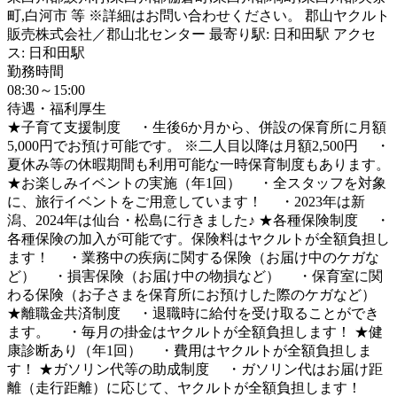
町,白河市 等 ※詳細はお問い合わせください。 郡山ヤクルト
販売株式会社／郡山北センター 最寄り駅: 日和田駅 アクセ
ス: 日和田駅
勤務時間
08:30～15:00
待遇・福利厚生
★子育て支援制度 ・生後6か月から、併設の保育所に月額
5,000円でお預け可能です。 ※二人目以降は月額2,500円 ・
夏休み等の休暇期間も利用可能な一時保育制度もあります。
★お楽しみイベントの実施（年1回） ・全スタッフを対象
に、旅行イベントをご用意しています！ ・2023年は新
潟、2024年は仙台・松島に行きました♪ ★各種保険制度 ・
各種保険の加入が可能です。保険料はヤクルトが全額負担し
ます！ ・業務中の疾病に関する保険（お届け中のケガな
ど） ・損害保険（お届け中の物損など） ・保育室に関
わる保険（お子さまを保育所にお預けした際のケガなど）
★離職金共済制度 ・退職時に給付を受け取ることができ
ます。 ・毎月の掛金はヤクルトが全額負担します！ ★健
康診断あり（年1回） ・費用はヤクルトが全額負担しま
す！ ★ガソリン代等の助成制度 ・ガソリン代はお届け距
離（走行距離）に応じて、ヤクルトが全額負担します！