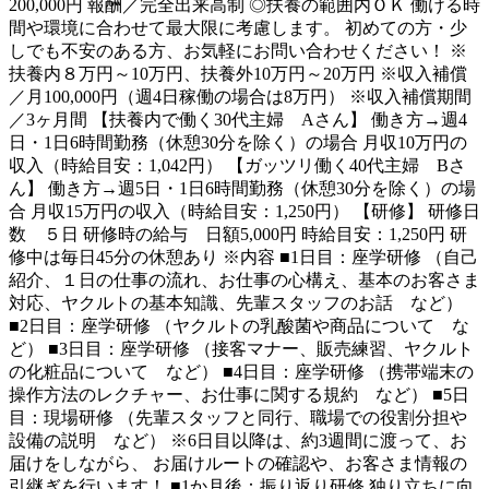
200,000円 報酬／完全出来高制 ◎扶養の範囲内ＯＫ 働ける時
間や環境に合わせて最大限に考慮します。 初めての方・少
しでも不安のある方、お気軽にお問い合わせください！ ※
扶養内８万円～10万円、扶養外10万円～20万円 ※収入補償
／月100,000円（週4日稼働の場合は8万円） ※収入補償期間
／3ヶ月間 【扶養内で働く30代主婦 Aさん】 働き方→週4
日・1日6時間勤務（休憩30分を除く）の場合 月収10万円の
収入（時給目安：1,042円） 【ガッツリ働く40代主婦 Bさ
ん】 働き方→週5日・1日6時間勤務（休憩30分を除く）の場
合 月収15万円の収入（時給目安：1,250円） 【研修】 研修日
数 ５日 研修時の給与 日額5,000円 時給目安：1,250円 研
修中は毎日45分の休憩あり ※内容 ■1日目：座学研修 （自己
紹介、１日の仕事の流れ、お仕事の心構え、基本のお客さま
対応、ヤクルトの基本知識、先輩スタッフのお話 など）
■2日目：座学研修 （ヤクルトの乳酸菌や商品について な
ど） ■3日目：座学研修 （接客マナー、販売練習、ヤクルト
の化粧品について など） ■4日目：座学研修 （携帯端末の
操作方法のレクチャー、お仕事に関する規約 など） ■5日
目：現場研修 （先輩スタッフと同行、職場での役割分担や
設備の説明 など） ※6日目以降は、約3週間に渡って、お
届けをしながら、 お届けルートの確認や、お客さま情報の
引継ぎを行います！ ■1か月後：振り返り研修 独り立ちに向