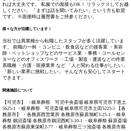
れば大丈夫です。 私服での面接もOK！ リラックスしてお越
しください。 「まずは話を聞いてみたい」という方も歓迎
です。 ※面接時は履歴書をご持参ください。
様々な方が活躍しています！
当社では異業種から転職したスタッフが多く活躍していま
す。 前職の一例 ・コンビニ・飲食店などの接客業 ・美容
師・ペットショップなどのサービス業 ・事務・コールセン
ターなどのオフィスワーク ・工場・製造・運送などの作業
系職種 ・介護・医療業界 など 「人と関わる仕事がしたい」
「新しい業界に挑戦したい」 そんな方も安心してスタート
できます。
関連施設について
【可児市】 ・岐阜葬祭 可児中央斎場 岐阜県可児市下恵土
5625-1 ・岐阜葬祭 可児斎場 岐阜県可児市土田5225-1 【各
務原市】 ・各務原西営業所 各務原市蘇原旭町3-25-1 ・岐阜
葬祭 鵜沼斎場 各務原市鵜沼西町3-10-1 ・岐阜葬祭 蘇原斎場
各務原市蘇原東栄町2-77 ・岐阜葬祭三ツ池斎場 各務原市鵜