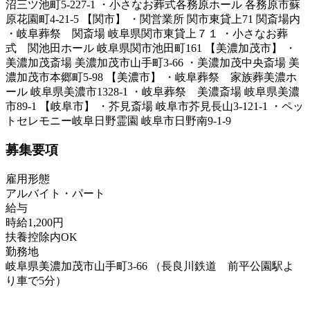
沼三ツ池町5-227-1 ・小さなお葬式各務原ホール 各務原市蘇
原花園町4-21-5 【関市】 ・関営業所 関市東貸上71 関斎場内
・岐阜葬祭 関斎場 岐阜県関市東貸上７１ ・小さなお葬
式 関池田ホール 岐阜県関市池田町161 【美濃加茂市】 ・
美濃加茂斎場 美濃加茂市山手町3-66 ・美濃加茂中央斎場 美
濃加茂市本郷町5-98 【美濃市】 ・岐阜葬祭 家族葬美濃ホ
ール 岐阜県美濃市1328-1 ・岐阜葬祭 美濃斎場 岐阜県美濃
市89-1 【岐阜市】 ・芥見斎場 岐阜市芥見長山3-121-1 ・ペッ
トセレモニー岐阜日野霊園 岐阜市日野南9-1-9
募集要項
雇用形態
アルバイト・パート
給与
時給1,200円
扶養控除内OK
勤務地
岐阜県美濃加茂市山手町3-66 （長良川鉄道 前平公園駅よ
り車で5分）