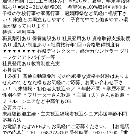
週休2日制（主に土日祝休み） ※他 GW、夏季、年末年始休
暇あり ■週2～3日の勤務OK！ 希望休も100%取得可能◎ お
子様の学校行事や家庭行事、冠婚葬祭など気軽に相談下さ
い！ 家庭との両立もしやすく、子育て中でも働きやすい環
境が整っております！
待遇・福利厚生
職員割引あり 保養施設あり 社員登用あり 資格取得支援制度
あり 週払い制度あり ○社員旅行年1回 ○資格取得制度有
▼▼▼▼▼▼▼ 葬祭ディレクター、終活カウンセラー グリ
ーフケアアドバイザー等
社員登用あり
教育制度充実
応募資格
【必須】 普通自動車免許 その他必要な資格や経験はありま
せんので どなた様もお気軽にご応募、お問い合わせ下さ
い！ ＼未経験・初心者大歓迎☆／ ＊年齢不問 ＊学歴不問 ＊
性別不問 ＊フリーターさん歓迎 ＊主婦（夫）さんも歓迎 ＊
ミドル、シニアなど中高年もOK
必要スキル
未経験歓迎
主婦・主夫歓迎
経験者歓迎
シニア応援
年齢不問
応募方法
お電話またはWEBよりお気軽にご応募ください。 【お電話
での応募】 TEL：058-372-3107 受付時間：9:00～17:00 「求