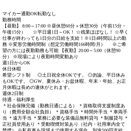
マイカー通勤OK
転勤なし
勤務時間
【昼勤】 8:00～17:00 ※昼休憩60分＋休憩30分（午前15分・
午後15分） ☆平日週1日～OK！ ☆残業ほぼなし！ ☆早く
仕事が終わっても1日分の日給を支給！※1日4時間以上の勤
務 ※変形労働時間制（想定労働時間166時間/月） ※ご希
望の方には夜勤勤務も可能 【夜勤】20:00～5:00（休憩90
分） ※現場により夜勤時間変動あり
週1日からOK
休日休暇
希望シフト制 ◎土日祝全休OKです。 ◎勿論、平日休み
もOKです。 ◎GW、夏休み・お盆休暇、年末・年始、お正
月休暇は長めの連休がとれます。
週休2日制
待遇・福利厚生
＊社会保険完備（勤務日通による） ＊資格取得支援制度あ
り（費用全額会社負担） ＊資格手当 ＊時間外手当 ＊車両手
当 ＊遠方手当 ＊業務に必要な装備品無料貸与 ＊制服貸与 ＊
正社員登用あり ＊受動喫煙対策あり（社内・社用車内全て
禁煙） ※私有車を現場まで使用する場合、別途500円支給