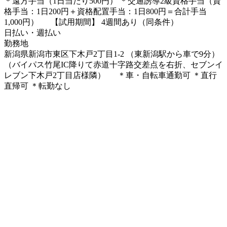
＊遠方手当（1日当たり500円） ＊交通誘導2級資格手当（資
格手当：1日200円＋資格配置手当：1日800円＝合計手当
1,000円） 【試用期間】 4週間あり（同条件）
日払い・週払い
勤務地
新潟県新潟市東区下木戸2丁目1-2 （東新潟駅から車で9分）
（バイパス竹尾IC降りて赤道十字路交差点を右折、セブンイ
レブン下木戸2丁目店様隣） ＊車・自転車通勤可 ＊直行
直帰可 ＊転勤なし