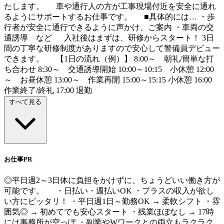
たします。 車や通行人の方が工事現場付近を安全に通れ
るようにサポートするお仕事です。 ■具体的には… ・歩
行者が安全に通行できるように声かけ、ご案内 ・車両の交
通誘導 など 入社後はまずは、研修からスタート！ 3日
間の丁寧な研修制度がありますので安心して警備員デビュー
できます。 【1日の流れ（例）】 8:00～ 朝礼/簡単な打
ち合わせ 8:30～ 交通誘導開始 10:00～10:15 小休憩 12:00
～ お昼休憩 13:00～ 作業再開 15:00～15:15 小休憩 16:00
作業終了/終礼 17:00 退勤
すべて見る
お仕事PR
◎平日週2～3日体に負担をかけずに、ちょうどいい働き方が
可能です。 ・日払い・週払いOK ・プラスの収入が欲し
い方にピッタリ！ ・平日週1日～勤務OK → 柔軟シフト ・雰
囲気◎ → 初めてでも安心スタート ・残業ほぼなし → 17時
には事務所が空っぽ ・副業やWワークとの両立もラクラク