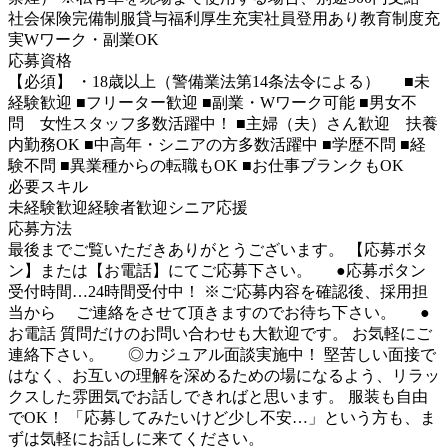
社会保険完備
制服貸与
福利厚生充実
社員登用あり
教育制度充
実
Wワーク・副業OK
応募資格
【必須】 ・18歳以上（警備業法第14条法令による） ■未
経験歓迎 ■フリーター歓迎 ■副業・Wワーク可能 ■男女不
問 女性スタッフ多数活躍中！ ■主婦（夫）さん歓迎 扶養
内勤務OK ■中高年・シニアの方多数活躍中 ■学歴不問 ■経
験不問 ■異業種からの転職もOK ■お仕事ブランクもOK
必要スキル
未経験歓迎
経験者歓迎
シニア応援
応募方法
最後までご覧いただきありがとうございます。 【応募ボタ
ン】または【お電話】にてご応募下さい。 ●応募ボタン
受付時間…24時間受付中！ ※ご応募内容を確認後、採用担
当から ご連絡をさせて頂きますのでお待ち下さい。 ●
お電話 質問だけのお問い合わせも大歓迎です。 お気軽にご
連絡下さい。 ◎カジュアル面談実施中！ 堅苦しい面接で
はなく、お互いの理解を深めるための場になるよう、リラッ
クスした雰囲気でお話しできればと思います。 服装も自由
でOK！ 「応募してみたいけど少し不安…」という方も、ま
ずは気軽にお話しに来てください。