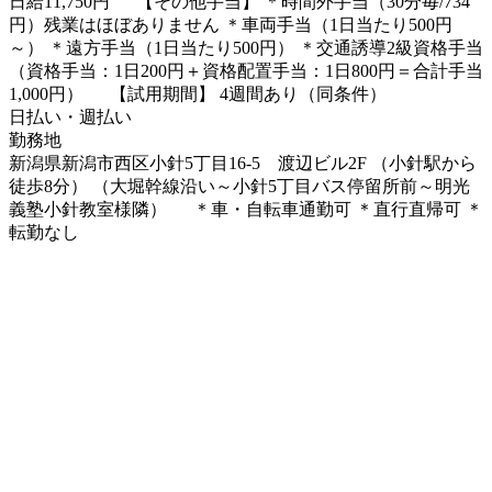
日給11,750円 【その他手当】 ＊時間外手当（30分毎/734
円）残業はほぼありません ＊車両手当（1日当たり500円
～） ＊遠方手当（1日当たり500円） ＊交通誘導2級資格手当
（資格手当：1日200円＋資格配置手当：1日800円＝合計手当
1,000円） 【試用期間】 4週間あり（同条件）
日払い・週払い
勤務地
新潟県新潟市西区小針5丁目16-5 渡辺ビル2F （小針駅から
徒歩8分） （大堀幹線沿い～小針5丁目バス停留所前～明光
義塾小針教室様隣） ＊車・自転車通勤可 ＊直行直帰可 ＊
転勤なし