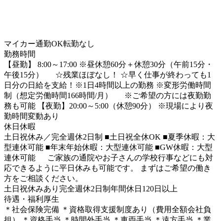
マイカー通勤OK
転勤なし
勤務時間
【昼勤】 8:00～17:00 ※昼休憩60分＋休憩30分（午前15分・
午後15分） ☆残業ほぼなし！ ☆早く仕事が終わっても1
日分の日給を支給！※1日4時間以上の勤務 ※変形労働時間
制（想定労働時間166時間/月） ※ご希望の方には夜勤勤
務も可能 【夜勤】20:00～5:00（休憩90分） ※現場により夜
勤時間変動あり
休日休暇
土日祝休み／完全週休2日制 ■土日祝全休OK ■夏季休暇：大
型連休可能 ■年末年始休暇：大型連休可能 ■GW休暇：大型
連休可能 ご家族の通院やお子さんの学校行事などにも対
応できるように平日休みも可能です。 まずはご希望の働き
方をご相談ください。
土日祝休みあり
完全週休2日制
年間休日120日以上
待遇・福利厚生
＊社会保険完備 ＊資格取得支援制度あり（費用全額会社負
担） ＊資格手当 ＊時間外手当 ＊車両手当 ＊遠方手当 ＊業