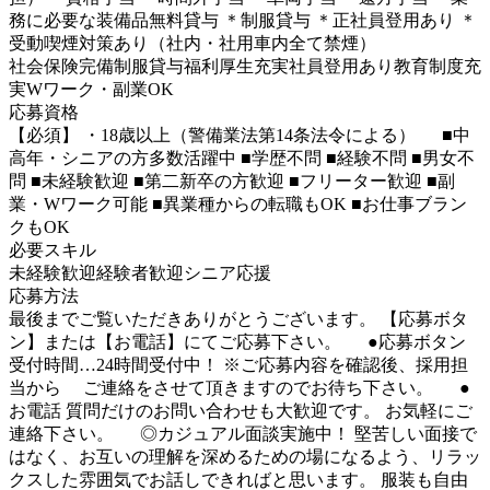
務に必要な装備品無料貸与 ＊制服貸与 ＊正社員登用あり ＊
受動喫煙対策あり（社内・社用車内全て禁煙）
社会保険完備
制服貸与
福利厚生充実
社員登用あり
教育制度充
実
Wワーク・副業OK
応募資格
【必須】 ・18歳以上（警備業法第14条法令による） ■中
高年・シニアの方多数活躍中 ■学歴不問 ■経験不問 ■男女不
問 ■未経験歓迎 ■第二新卒の方歓迎 ■フリーター歓迎 ■副
業・Wワーク可能 ■異業種からの転職もOK ■お仕事ブラン
クもOK
必要スキル
未経験歓迎
経験者歓迎
シニア応援
応募方法
最後までご覧いただきありがとうございます。 【応募ボタ
ン】または【お電話】にてご応募下さい。 ●応募ボタン
受付時間…24時間受付中！ ※ご応募内容を確認後、採用担
当から ご連絡をさせて頂きますのでお待ち下さい。 ●
お電話 質問だけのお問い合わせも大歓迎です。 お気軽にご
連絡下さい。 ◎カジュアル面談実施中！ 堅苦しい面接で
はなく、お互いの理解を深めるための場になるよう、リラッ
クスした雰囲気でお話しできればと思います。 服装も自由