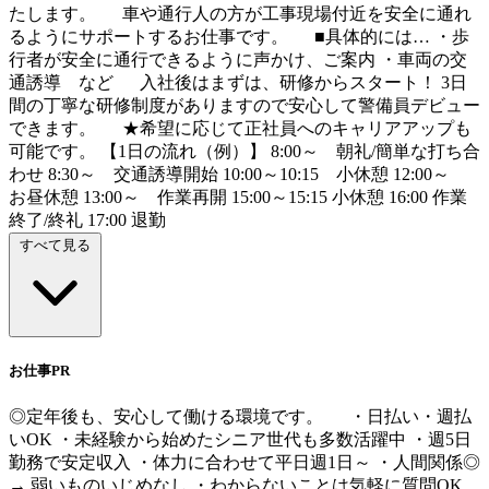
たします。 車や通行人の方が工事現場付近を安全に通れ
るようにサポートするお仕事です。 ■具体的には… ・歩
行者が安全に通行できるように声かけ、ご案内 ・車両の交
通誘導 など 入社後はまずは、研修からスタート！ 3日
間の丁寧な研修制度がありますので安心して警備員デビュー
できます。 ★希望に応じて正社員へのキャリアアップも
可能です。 【1日の流れ（例）】 8:00～ 朝礼/簡単な打ち合
わせ 8:30～ 交通誘導開始 10:00～10:15 小休憩 12:00～
お昼休憩 13:00～ 作業再開 15:00～15:15 小休憩 16:00 作業
終了/終礼 17:00 退勤
すべて見る
お仕事PR
◎定年後も、安心して働ける環境です。 ・日払い・週払
いOK ・未経験から始めたシニア世代も多数活躍中 ・週5日
勤務で安定収入 ・体力に合わせて平日週1日～ ・人間関係◎
→ 弱いものいじめなし ・わからないことは気軽に質問OK