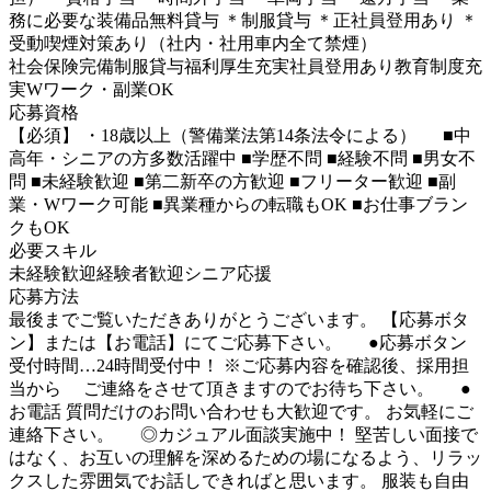
務に必要な装備品無料貸与 ＊制服貸与 ＊正社員登用あり ＊
受動喫煙対策あり（社内・社用車内全て禁煙）
社会保険完備
制服貸与
福利厚生充実
社員登用あり
教育制度充
実
Wワーク・副業OK
応募資格
【必須】 ・18歳以上（警備業法第14条法令による） ■中
高年・シニアの方多数活躍中 ■学歴不問 ■経験不問 ■男女不
問 ■未経験歓迎 ■第二新卒の方歓迎 ■フリーター歓迎 ■副
業・Wワーク可能 ■異業種からの転職もOK ■お仕事ブラン
クもOK
必要スキル
未経験歓迎
経験者歓迎
シニア応援
応募方法
最後までご覧いただきありがとうございます。 【応募ボタ
ン】または【お電話】にてご応募下さい。 ●応募ボタン
受付時間…24時間受付中！ ※ご応募内容を確認後、採用担
当から ご連絡をさせて頂きますのでお待ち下さい。 ●
お電話 質問だけのお問い合わせも大歓迎です。 お気軽にご
連絡下さい。 ◎カジュアル面談実施中！ 堅苦しい面接で
はなく、お互いの理解を深めるための場になるよう、リラッ
クスした雰囲気でお話しできればと思います。 服装も自由