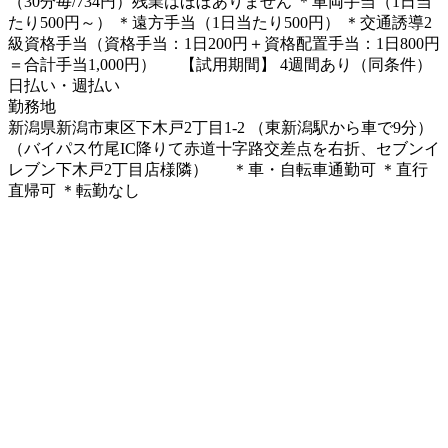
（30分毎/734円）残業はほぼありません ＊車両手当（1日当
たり500円～） ＊遠方手当（1日当たり500円） ＊交通誘導2
級資格手当（資格手当：1日200円＋資格配置手当：1日800円
＝合計手当1,000円） 【試用期間】 4週間あり（同条件）
日払い・週払い
勤務地
新潟県新潟市東区下木戸2丁目1-2 （東新潟駅から車で9分）
（バイパス竹尾IC降りて赤道十字路交差点を右折、セブンイ
レブン下木戸2丁目店様隣） ＊車・自転車通勤可 ＊直行
直帰可 ＊転勤なし