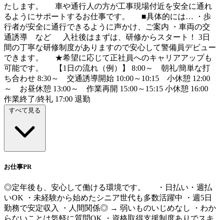
たします。 車や通行人の方が工事現場付近を安全に通れ
るようにサポートするお仕事です。 ■具体的には… ・歩
行者が安全に通行できるように声かけ、ご案内 ・車両の交
通誘導 など 入社後はまずは、研修からスタート！ 3日
間の丁寧な研修制度がありますので安心して警備員デビュー
できます。 ★希望に応じて正社員へのキャリアアップも
可能です。 【1日の流れ（例）】 8:00～ 朝礼/簡単な打
ち合わせ 8:30～ 交通誘導開始 10:00～10:15 小休憩 12:00
～ お昼休憩 13:00～ 作業再開 15:00～15:15 小休憩 16:00
作業終了/終礼 17:00 退勤
すべて見る
お仕事PR
◎定年後も、安心して働ける環境です。 ・日払い・週払
いOK ・未経験から始めたシニア世代も多数活躍中 ・週5日
勤務で安定収入 ・人間関係◎ → 弱いものいじめなし ・わか
らないことは気軽に質問OK ・資格取得支援制度ありでスキ