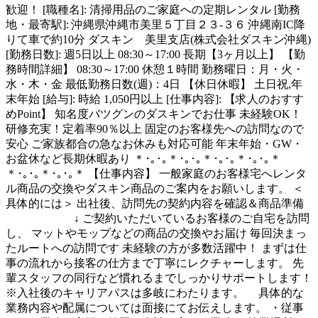
歓迎！ [職種名]: 清掃用品のご家庭への定期レンタル [勤務
地・最寄駅]: 沖縄県沖縄市美里５丁目２３-３６ 沖縄南IC降
りて車で約10分 ダスキン 美里支店(株式会社ダスキン沖縄)
[勤務日数]: 週5日以上 08:30～17:00 長期【3ヶ月以上】 【勤
務時間詳細】 08:30～17:00 休憩１時間 勤務曜日：月・火・
水・木・金 最低勤務日数(週)：4日 【休日休暇】 土日祝,年
末年始 [給与]: 時給 1,050円以上 [仕事内容]: 【求人のおすす
めPoint】 知名度バツグンのダスキンでお仕事 未経験OK！
研修充実！定着率90％以上 固定のお客様先への訪問なので
安心 ご家族都合の急なお休みも対応可能 年末年始・GW・
お盆休など長期休暇あり ＊･｡･｡＊･｡･｡＊･｡･｡＊･｡･｡＊
＊･｡･｡＊･｡･｡＊ 【仕事内容】 一般家庭のお客様宅へレンタ
ル商品の交換やダスキン商品のご案内をお願いします。 ＜
具体的には＞ 出社後、訪問先の契約内容を確認＆商品準備
↓ ご契約いただいているお客様のご自宅を訪問
し、 マットやモップなどの商品の交換やお届け 毎回決まっ
たルートへの訪問です 未経験の方が多数活躍中！ まずは仕
事の流れから接客の仕方まで丁寧にレクチャーします。 先
輩スタッフの同行など慣れるまでしっかりサポートします！
※入社後のキャリアパスは多岐にわたります。 具体的な
業務内容や配属については面接にてお伝えします。 ・従事