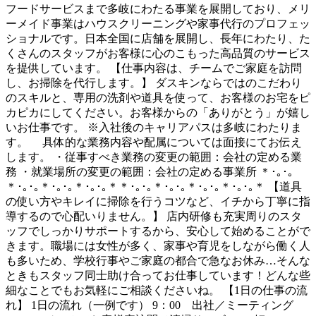
フードサービスまで多岐にわたる事業を展開しており、メリ
ーメイド事業はハウスクリーニングや家事代行のプロフェッ
ショナルです。日本全国に店舗を展開し、長年にわたり、た
くさんのスタッフがお客様に心のこもった高品質のサービス
を提供しています。 【仕事内容は、チームでご家庭を訪問
し、お掃除を代行します。】 ダスキンならではのこだわり
のスキルと、専用の洗剤や道具を使って、お客様のお宅をピ
カピカにしてください。お客様からの「ありがとう」が嬉し
いお仕事です。 ※入社後のキャリアパスは多岐にわたりま
す。 具体的な業務内容や配属については面接にてお伝え
します。 ・従事すべき業務の変更の範囲：会社の定める業
務 ・就業場所の変更の範囲：会社の定める事業所 ＊･｡･｡
＊･｡･｡＊･｡･｡＊･｡･｡＊＊･｡･｡＊･｡･｡＊･｡･｡＊･｡･｡＊ 【道具
の使い方やキレイに掃除を行うコツなど、イチから丁寧に指
導するので心配いりません。】 店内研修も充実周りのスタ
ッフでしっかりサポートするから、安心して始めることがで
きます。職場には女性が多く、家事や育児をしながら働く人
も多いため、学校行事やご家庭の都合で急なお休み…そんな
ときもスタッフ同士助け合ってお仕事しています！どんな些
細なことでもお気軽にご相談くださいね。 【1日の仕事の流
れ】 1日の流れ（一例です） 9：00 出社／ミーティング