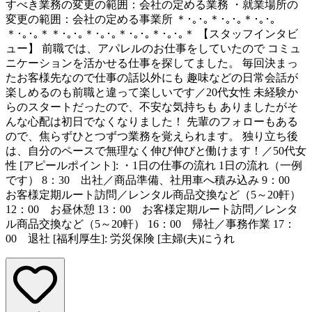
すべき業務の変更の範囲：会社の定める業務 ・就業場所の
変更の範囲：会社の定める事業所 ＊･｡･｡＊･｡･｡＊･｡･｡
＊･｡･｡＊＊･｡･｡＊･｡･｡＊･｡･｡＊･｡･｡＊ 【スタッフインタビ
ュー】 前職では、アパレルのお仕事をしていたので コミュ
ニケーションを活かせる仕事を探してました。 毎回決まっ
たお客様先なので仕事の話以外にも 趣味などの日常会話が
楽しめるのも前職と違って楽しいです／20代女性 未経験か
らのスタートだったので、不安な気持ちも ありましたがそ
んな心配は初日でなくなりました！ 先輩のフォローもある
ので、焦らずひとつずつ業務を覚えられます。 独り立ち後
は、自分のペースで無理なく伸び伸びと働けます！／50代女
性 [アピールポイント]: ・1日の仕事の流れ 1日の流れ（一例
です） 8：30 出社／商品準備、社用車へ積み込み 9：00
お客様定期ルート訪問／レンタル商品交換など（5～20軒）
12：00 お昼休憩 13：00 お客様定期ルート訪問／レンタ
ル商品交換など（5～20軒） 16：00 帰社／事務作業 17：
00 退社 [福利厚生]: 労災保険 [主婦(夫)にうれ