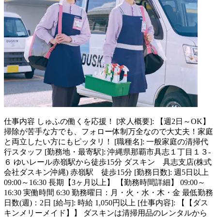
仕事内容
しゅふの働くを応援！ [求人概要]: 【週2日～OK】
掃除が苦手な方でも、フォロー体制万全なので大丈夫！家庭
と両立したい方にもピッタリ！ [職種名]: 一般家庭の清掃代
行スタッフ [勤務地・最寄駅]: 沖縄県那覇市具志１丁目１３-
６ ゆいレール赤嶺駅から徒歩15分 ダスキン 具志支店(株式
会社ダスキン沖縄) 赤嶺駅 徒歩15分 [勤務日数]: 週5日以上
09:00～16:30 長期【3ヶ月以上】 【勤務時間詳細】 09:00～
16:30 実働時間 6:30 勤務曜日：月・火・水・木・金 最低勤務
日数(週)：2日 [給与]: 時給 1,050円以上 [仕事内容]: 【【ダス
キンメリーメイド】】 ダスキンは清掃用品のレンタルから