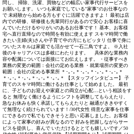
問し、 掃除、洗濯、買物などの幅広い家事代行サービスを
お願いします。 いつも家庭でしている"家事"のお仕事なの
で 未経験から始める方もすぐに活躍できますよ！ 最初は店
内での研修、研修後も先輩同行があるので安心 お客様に喜
んでいただけるやりがいのあるお仕事です！ 基本、お客様
宅へ直行直帰なので時間を有効に使えます スキマ時間で働
きたい主婦(夫)さんや子育て中の方にもピッタリ 仕事で身に
ついたスキルは家庭でも活かせて一石二鳥ですよ。 ※入社
後のキャリアパスは多岐にわたります。 具体的な業務内
容や配属については面接にてお伝えします。 ・従事すべき
業務の変更の範囲：会社の定める業務 ・就業場所の変更の
範囲：会社の定める事業所 ＊･｡･｡＊･｡･｡＊･｡･｡＊･｡･｡＊
＊･｡･｡＊･｡･｡＊･｡･｡＊･｡･｡＊ 【スタッフインタビュー】 子
育てのスキマ時間に働けるお仕事として始めました。 最初
に、子どものお迎えや家庭との両立が心配…という相談をす
ると 無理なく働けるようにシフトを調整してもらえたり、
急なお休みも快く承諾してもらえたりと 融通がききやすく
て無理なく続けられています！/30代女性 得意な家事を仕事
にできるので私でもできそうと思い 応募しました。お客様
によって家事の好みが異なるので 好みを把握しながらサー
ビスを提供し、喜んで いただけるととても嬉しいです／50