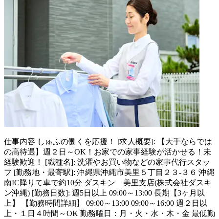
仕事内容
しゅふの働くを応援！ [求人概要]: 【大手ならでは
の高待遇】週２日～OK！お家での家事経験が活かせる！未
経験歓迎！ [職種名]: 洗濯やお買い物などの家事代行スタッ
フ [勤務地・最寄駅]: 沖縄県沖縄市美里５丁目２３-３６ 沖縄
南IC降りて車で約10分 ダスキン 美里支店(株式会社ダスキ
ン沖縄) [勤務日数]: 週5日以上 09:00～13:00 長期【3ヶ月以
上】 【勤務時間詳細】 09:00～13:00 09:00～16:00 週２日以
上・１日４時間～OK 勤務曜日：月・火・水・木・金 最低勤