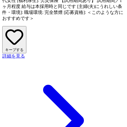
代女性 [福利厚生]: 労災保険 【試用期間あり】 試用期間／1
ヶ月程度 給与は本採用時と同じです [主婦(夫)にうれしい条
件・環境]: 職場環境: 完全禁煙 [応募資格]: ＜このような方に
おすすめです＞
キープする
詳細を見る