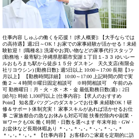
仕事内容
しゅふの働くを応援！ [求人概要]: 【大手ならでは
の高待遇】週2日～OK！お家での家事経験が活かせる！未経
験歓迎！ [職種名]: 洗濯やお買い物などの家事代行スタッフ
[勤務地・最寄駅]: 沖縄県那覇市安謝１丁目１-３３ ゆいレー
ルおもろまち駅から徒歩１５分 ダスキン 天久支店(有限会
社リヨウシン) [勤務日数]: 週5日以上 10:00～17:00 長期【3ヶ
月以上】 【勤務時間詳細】 10:00～17:00 上記時間の間で実
働２～４時間※曜日固定相談可 ※時間相談可 午前のみ
可 勤務曜日：月・火・水・木・金 最低勤務日数(週)：2日
[給与]: 時給 1,100円以上 [仕事内容]: 【求人のおすすめ
Point】 知名度バツグンのダスキンでお仕事 未経験OK！研
修＆サポート体制充実！ 家事スキルがあれば活かせるお仕
事 ご家族都合の急なお休みも対応可能 扶養控除内や副業・
ＷワークもOK 働く時間・日数を選べます 年末年始・GW・
お盆休など長期休暇あり ＊･｡･｡＊･｡･｡＊･｡･｡＊･｡･｡＊
＊･｡･｡＊･｡･｡＊ 【仕事内容】 お客様のご家庭を定期的に訪