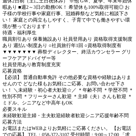
週休2日制（主に土日祝休み） ※他 GW、夏季、年末年始休
暇あり ■週2～3日の勤務OK！ 希望休も100%取得可能◎ お
子様の学校行事や家庭行事、冠婚葬祭など気軽に相談下さ
い！ 家庭との両立もしやすく、子育て中でも働きやすい環
境が整っております！
待遇・福利厚生
職員割引あり 保養施設あり 社員登用あり 資格取得支援制度
あり 週払い制度あり ○社員旅行年1回 ○資格取得制度有
▼▼▼▼▼▼▼ 葬祭ディレクター、終活カウンセラー グリ
ーフケアアドバイザー等
社員登用あり
教育制度充実
応募資格
【必須】 普通自動車免許 その他必要な資格や経験はありま
せんので どなた様もお気軽にご応募、お問い合わせ下さ
い！ ＼未経験・初心者大歓迎☆／ ＊年齢不問 ＊学歴不問 ＊
性別不問 ＊フリーターさん歓迎 ＊主婦（夫）さんも歓迎 ＊
ミドル、シニアなど中高年もOK
必要スキル
未経験歓迎
主婦・主夫歓迎
経験者歓迎
シニア応援
年齢不問
応募方法
お電話またはWEBよりお気軽にご応募ください。 【お電話
での応募】 TEL：058-372-3107 受付時間：9:00～17:00 「求