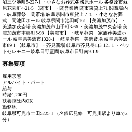
沼三ツ池町5-227-1 ・小さなお葬式各務原ホール 各務原市蘇
原花園町4-21-5 【関市】 ・関営業所 関市東貸上71 関斎場内
・岐阜葬祭 関斎場 岐阜県関市東貸上７１ ・小さなお葬
式 関池田ホール 岐阜県関市池田町161 【美濃加茂市】 ・
美濃加茂斎場 美濃加茂市山手町3-66 ・美濃加茂中央斎場 美
濃加茂市本郷町5-98 【美濃市】 ・岐阜葬祭 家族葬美濃ホ
ール 岐阜県美濃市1328-1 ・岐阜葬祭 美濃斎場 岐阜県美濃
市89-1 【岐阜市】 ・芥見斎場 岐阜市芥見長山3-121-1 ・ペッ
トセレモニー岐阜日野霊園 岐阜市日野南9-1-9
募集要項
雇用形態
アルバイト・パート
給与
時給1,200円
扶養控除内OK
勤務地
岐阜県可児市土田5225-1 （名鉄広見線 可児川駅より車で2
分）