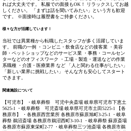
れば大丈夫です。 私服での面接もOK！ リラックスしてお越
しください。 「まずは話を聞いてみたい」という方も歓迎
です。 ※面接時は履歴書をご持参ください。
様々な方が活躍しています！
当社では異業種から転職したスタッフが多く活躍していま
す。 前職の一例 ・コンビニ・飲食店などの接客業 ・美容
師・ペットショップなどのサービス業 ・事務・コールセン
ターなどのオフィスワーク ・工場・製造・運送などの作業
系職種 ・介護・医療業界 など 「人と関わる仕事がしたい」
「新しい業界に挑戦したい」 そんな方も安心してスタート
できます。
関連施設について
【可児市】 ・岐阜葬祭 可児中央斎場 岐阜県可児市下恵土
5625-1 ・岐阜葬祭 可児斎場 岐阜県可児市土田5225-1 【各
務原市】 ・各務原西営業所 各務原市蘇原旭町3-25-1 ・岐阜
葬祭 鵜沼斎場 各務原市鵜沼西町3-10-1 ・岐阜葬祭 蘇原斎場
各務原市蘇原東栄町2-77 ・岐阜葬祭三ツ池斎場 各務原市鵜