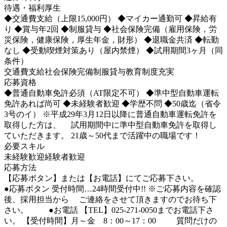
待遇・福利厚生
◆交通費支給（上限15,000円） ◆マイカー通勤可 ◆昇給有
り ◆賞与年2回 ◆制服貸与 ◆社会保険完備（雇用保険，労
災保険，健康保険，厚生年金，財形） ◆退職金共済 ◆転勤
なし ◆受動喫煙対策あり（屋内禁煙） ◆試用期間3ヶ月（同
条件）
交通費支給
社会保険完備
制服貸与
教育制度充実
応募資格
◆普通自動車免許必須（AT限定不可） ◆準中型自動車運転
免許あれば尚可 ◆未経験者歓迎 ◆学歴不問 ◆50歳迄（省令
3号のイ） ※平成29年3月12日以降に普通自動車運転免許を
取得した方は、 試用期間中に準中型自動車免許を取得し
ていただきます。 21歳～50代まで活躍中の職場です！
必要スキル
未経験歓迎
経験者歓迎
応募方法
【応募ボタン】または【お電話】にてご応募下さい。
●応募ボタン 受付時間…24時間受付中!! ※ご応募内容を確認
後、採用担当から ご連絡をさせて頂きますのでお待ち下
さい。 ●お電話 【TEL】025-271-0050までお電話下さ
い。 【受付時間】月～金 8：00～17：00 質問だけの