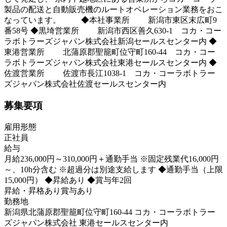
製品の配送と自動販売機のルートオペレーション業務をおこ
なっています。 ◆本社事業所 新潟市東区末広町9
番58号 ◆黒埼営業所 新潟市西区善久630-1 コカ・コー
ラボトラーズジャパン株式会社新潟セールスセンター内 ◆
東港営業所 北蒲原郡聖籠町位守町160-44 コカ・コー
ラボトラーズジャパン株式会社東港セールスセンター内 ◆
佐渡営業所 佐渡市長江1038-1 コカ・コーラボトラー
ズジャパン株式会社佐渡セールスセンター内
募集要項
雇用形態
正社員
給与
月給236,000円～310,000円＋通勤手当 ※固定残業代16,000円
～、10h分含む ※超過分は別途支給します ◆通勤手当（上限
15,000円） ◆昇給あり ◆賞与年2回
昇給・昇格あり
賞与あり
勤務地
新潟県北蒲原郡聖籠町位守町160-44 コカ・コーラボトラー
ズジャパン株式会社 東港セールスセンター内