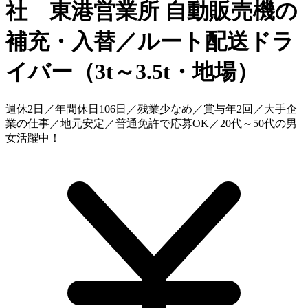
社 東港営業所
自動販売機の
補充・入替／ルート配送ドラ
イバー（3t～3.5t・地場）
週休2日／年間休日106日／残業少なめ／賞与年2回／大手企
業の仕事／地元安定／普通免許で応募OK／20代～50代の男
女活躍中！