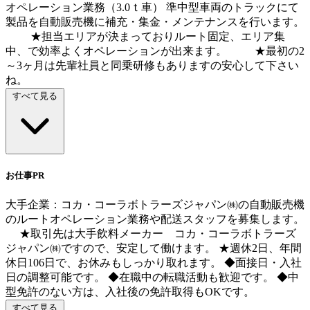
オペレーション業務（3.0ｔ車） 準中型車両のトラックにて
製品を自動販売機に補充・集金・メンテナンスを行います。
★担当エリアが決まっておりルート固定、エリア集
中、で効率よくオペレーションが出来ます。 ★最初の2
～3ヶ月は先輩社員と同乗研修もありますの安心して下さい
ね。
すべて見る
お仕事PR
大手企業：コカ・コーラボトラーズジャパン㈱の自動販売機
のルートオペレーション業務や配送スタッフを募集します。
★取引先は大手飲料メーカー コカ・コーラボトラーズ
ジャパン㈱ですので、安定して働けます。 ★週休2日、年間
休日106日で、お休みもしっかり取れます。 ◆面接日・入社
日の調整可能です。 ◆在職中の転職活動も歓迎です。 ◆中
型免許のない方は、入社後の免許取得もOKです。
すべて見る